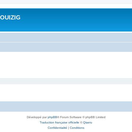
ROUIZIG
Développé par
phpBB
® Forum Software © phpBB Limited
Traduction française officielle
©
Qiaeru
Confidentialité
|
Conditions