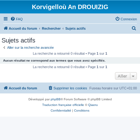
Korvigelloù An DROUIZIG
FAQ
Connexion
R
Accueil du forum
Rechercher
Sujets actifs
e
Sujets actifs
c
Aller sur la recherche avancée
h
La recherche a retourné 0 résultat • Page
1
sur
1
e
Aucun résultat ne correspond aux termes que vous avez spécifiés.
r
La recherche a retourné 0 résultat • Page
1
sur
1
c
Aller
h
Accueil du forum
Supprimer les cookies
Fuseau horaire sur
UTC+01:00
e
r
Développé par
phpBB
® Forum Software © phpBB Limited
Traduction française officielle
©
Qiaeru
Confidentialité
|
Conditions