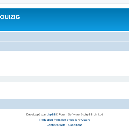
ROUIZIG
Développé par
phpBB
® Forum Software © phpBB Limited
Traduction française officielle
©
Qiaeru
Confidentialité
|
Conditions