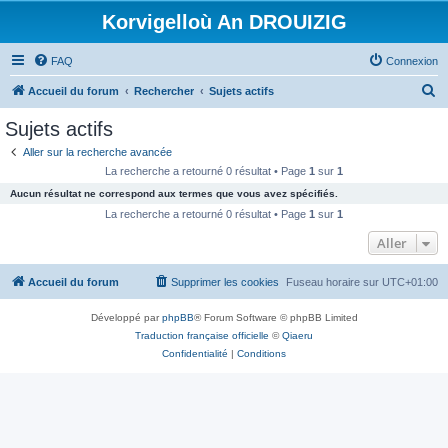
Korvigelloù An DROUIZIG
FAQ
Connexion
R
Accueil du forum
Rechercher
Sujets actifs
e
Sujets actifs
c
Aller sur la recherche avancée
h
La recherche a retourné 0 résultat • Page
1
sur
1
e
Aucun résultat ne correspond aux termes que vous avez spécifiés.
r
La recherche a retourné 0 résultat • Page
1
sur
1
c
Aller
h
Accueil du forum
Supprimer les cookies
Fuseau horaire sur
UTC+01:00
e
r
Développé par
phpBB
® Forum Software © phpBB Limited
Traduction française officielle
©
Qiaeru
Confidentialité
|
Conditions