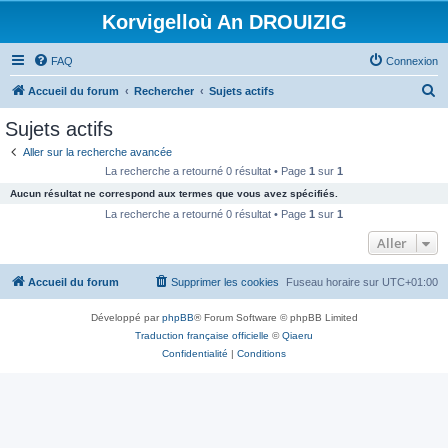
Korvigelloù An DROUIZIG
FAQ
Connexion
R
Accueil du forum
Rechercher
Sujets actifs
e
Sujets actifs
c
Aller sur la recherche avancée
h
La recherche a retourné 0 résultat • Page
1
sur
1
e
Aucun résultat ne correspond aux termes que vous avez spécifiés.
r
La recherche a retourné 0 résultat • Page
1
sur
1
c
Aller
h
Accueil du forum
Supprimer les cookies
Fuseau horaire sur
UTC+01:00
e
r
Développé par
phpBB
® Forum Software © phpBB Limited
Traduction française officielle
©
Qiaeru
Confidentialité
|
Conditions