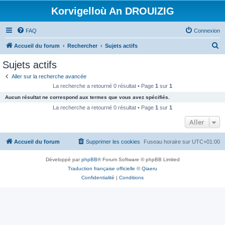
Korvigelloù An DROUIZIG
FAQ
Connexion
R
Accueil du forum
Rechercher
Sujets actifs
e
Sujets actifs
c
Aller sur la recherche avancée
h
La recherche a retourné 0 résultat • Page
1
sur
1
e
Aucun résultat ne correspond aux termes que vous avez spécifiés.
r
La recherche a retourné 0 résultat • Page
1
sur
1
c
Aller
h
Accueil du forum
Supprimer les cookies
Fuseau horaire sur
UTC+01:00
e
r
Développé par
phpBB
® Forum Software © phpBB Limited
Traduction française officielle
©
Qiaeru
Confidentialité
|
Conditions