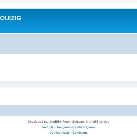
ROUIZIG
Développé par
phpBB
® Forum Software © phpBB Limited
Traduction française officielle
©
Qiaeru
Confidentialité
|
Conditions