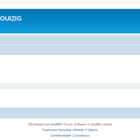
ROUIZIG
Développé par
phpBB
® Forum Software © phpBB Limited
Traduction française officielle
©
Qiaeru
Confidentialité
|
Conditions