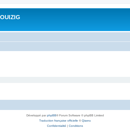
ROUIZIG
Développé par
phpBB
® Forum Software © phpBB Limited
Traduction française officielle
©
Qiaeru
Confidentialité
|
Conditions