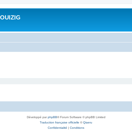
ROUIZIG
Développé par
phpBB
® Forum Software © phpBB Limited
Traduction française officielle
©
Qiaeru
Confidentialité
|
Conditions