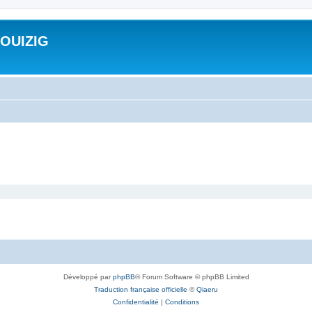
ROUIZIG
Développé par
phpBB
® Forum Software © phpBB Limited
Traduction française officielle
©
Qiaeru
Confidentialité
|
Conditions