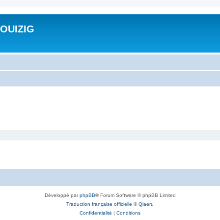
ROUIZIG
Développé par
phpBB
® Forum Software © phpBB Limited
Traduction française officielle
©
Qiaeru
Confidentialité
|
Conditions