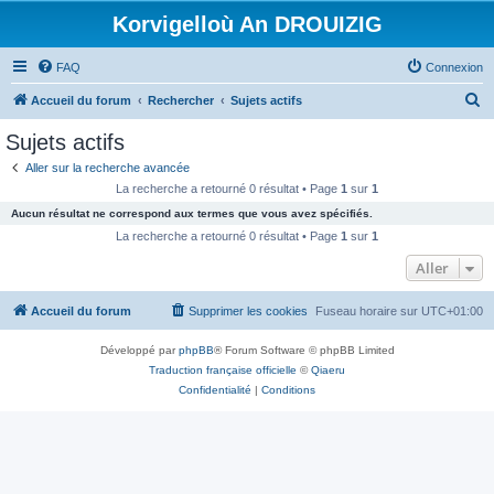
Korvigelloù An DROUIZIG
FAQ
Connexion
R
Accueil du forum
Rechercher
Sujets actifs
e
Sujets actifs
c
Aller sur la recherche avancée
h
La recherche a retourné 0 résultat • Page
1
sur
1
e
Aucun résultat ne correspond aux termes que vous avez spécifiés.
r
La recherche a retourné 0 résultat • Page
1
sur
1
c
Aller
h
Accueil du forum
Supprimer les cookies
Fuseau horaire sur
UTC+01:00
e
r
Développé par
phpBB
® Forum Software © phpBB Limited
Traduction française officielle
©
Qiaeru
Confidentialité
|
Conditions