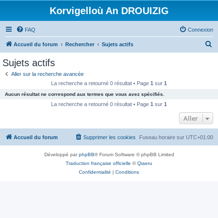
Korvigelloù An DROUIZIG
FAQ
Connexion
R
Accueil du forum
Rechercher
Sujets actifs
e
Sujets actifs
c
Aller sur la recherche avancée
h
La recherche a retourné 0 résultat • Page
1
sur
1
e
Aucun résultat ne correspond aux termes que vous avez spécifiés.
r
La recherche a retourné 0 résultat • Page
1
sur
1
c
Aller
h
Accueil du forum
Supprimer les cookies
Fuseau horaire sur
UTC+01:00
e
r
Développé par
phpBB
® Forum Software © phpBB Limited
Traduction française officielle
©
Qiaeru
Confidentialité
|
Conditions