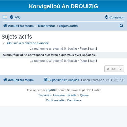
Korvigelloù An DROUIZIG
FAQ
Connexion
R
Accueil du forum
Rechercher
Sujets actifs
e
Sujets actifs
c
Aller sur la recherche avancée
h
La recherche a retourné 0 résultat • Page
1
sur
1
e
Aucun résultat ne correspond aux termes que vous avez spécifiés.
r
La recherche a retourné 0 résultat • Page
1
sur
1
c
Aller
h
Accueil du forum
Supprimer les cookies
Fuseau horaire sur
UTC+01:00
e
r
Développé par
phpBB
® Forum Software © phpBB Limited
Traduction française officielle
©
Qiaeru
Confidentialité
|
Conditions