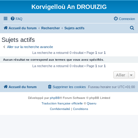
Korvigelloù An DROUIZIG
FAQ
Connexion
R
Accueil du forum
Rechercher
Sujets actifs
e
Sujets actifs
c
Aller sur la recherche avancée
h
La recherche a retourné 0 résultat • Page
1
sur
1
e
Aucun résultat ne correspond aux termes que vous avez spécifiés.
r
La recherche a retourné 0 résultat • Page
1
sur
1
c
Aller
h
Accueil du forum
Supprimer les cookies
Fuseau horaire sur
UTC+01:00
e
r
Développé par
phpBB
® Forum Software © phpBB Limited
Traduction française officielle
©
Qiaeru
Confidentialité
|
Conditions