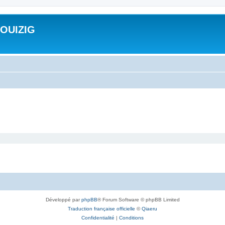
ROUIZIG
Développé par
phpBB
® Forum Software © phpBB Limited
Traduction française officielle
©
Qiaeru
Confidentialité
|
Conditions