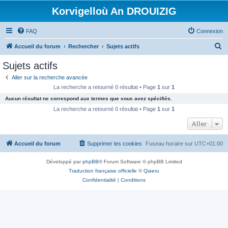
Korvigelloù An DROUIZIG
FAQ
Connexion
R
Accueil du forum
Rechercher
Sujets actifs
e
Sujets actifs
c
Aller sur la recherche avancée
h
La recherche a retourné 0 résultat • Page
1
sur
1
e
Aucun résultat ne correspond aux termes que vous avez spécifiés.
r
La recherche a retourné 0 résultat • Page
1
sur
1
c
Aller
h
Accueil du forum
Supprimer les cookies
Fuseau horaire sur
UTC+01:00
e
r
Développé par
phpBB
® Forum Software © phpBB Limited
Traduction française officielle
©
Qiaeru
Confidentialité
|
Conditions