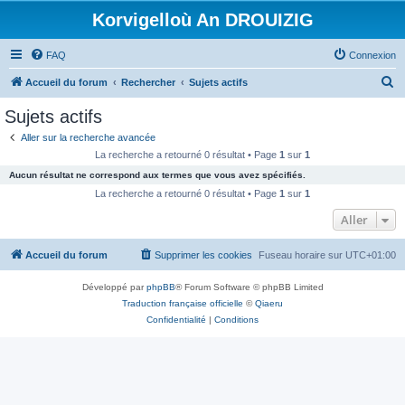
Korvigelloù An DROUIZIG
FAQ
Connexion
R
Accueil du forum
Rechercher
Sujets actifs
e
Sujets actifs
c
Aller sur la recherche avancée
h
La recherche a retourné 0 résultat • Page
1
sur
1
e
Aucun résultat ne correspond aux termes que vous avez spécifiés.
r
La recherche a retourné 0 résultat • Page
1
sur
1
c
Aller
h
Accueil du forum
Supprimer les cookies
Fuseau horaire sur
UTC+01:00
e
r
Développé par
phpBB
® Forum Software © phpBB Limited
Traduction française officielle
©
Qiaeru
Confidentialité
|
Conditions