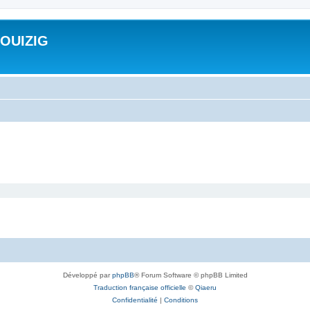
ROUIZIG
Développé par
phpBB
® Forum Software © phpBB Limited
Traduction française officielle
©
Qiaeru
Confidentialité
|
Conditions