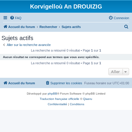
Korvigelloù An DROUIZIG
FAQ
Connexion
R
Accueil du forum
Rechercher
Sujets actifs
e
Sujets actifs
c
Aller sur la recherche avancée
h
La recherche a retourné 0 résultat • Page
1
sur
1
e
Aucun résultat ne correspond aux termes que vous avez spécifiés.
r
La recherche a retourné 0 résultat • Page
1
sur
1
c
Aller
h
Accueil du forum
Supprimer les cookies
Fuseau horaire sur
UTC+01:00
e
r
Développé par
phpBB
® Forum Software © phpBB Limited
Traduction française officielle
©
Qiaeru
Confidentialité
|
Conditions