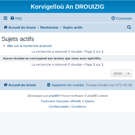
Korvigelloù An DROUIZIG
FAQ
Connexion
R
Accueil du forum
Rechercher
Sujets actifs
e
Sujets actifs
c
Aller sur la recherche avancée
h
La recherche a retourné 0 résultat • Page
1
sur
1
e
Aucun résultat ne correspond aux termes que vous avez spécifiés.
r
La recherche a retourné 0 résultat • Page
1
sur
1
c
Aller
h
Accueil du forum
Supprimer les cookies
Fuseau horaire sur
UTC+01:00
e
r
Développé par
phpBB
® Forum Software © phpBB Limited
Traduction française officielle
©
Qiaeru
Confidentialité
|
Conditions