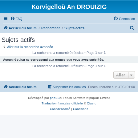
Korvigelloù An DROUIZIG
FAQ
Connexion
R
Accueil du forum
Rechercher
Sujets actifs
e
Sujets actifs
c
Aller sur la recherche avancée
h
La recherche a retourné 0 résultat • Page
1
sur
1
e
Aucun résultat ne correspond aux termes que vous avez spécifiés.
r
La recherche a retourné 0 résultat • Page
1
sur
1
c
Aller
h
Accueil du forum
Supprimer les cookies
Fuseau horaire sur
UTC+01:00
e
r
Développé par
phpBB
® Forum Software © phpBB Limited
Traduction française officielle
©
Qiaeru
Confidentialité
|
Conditions