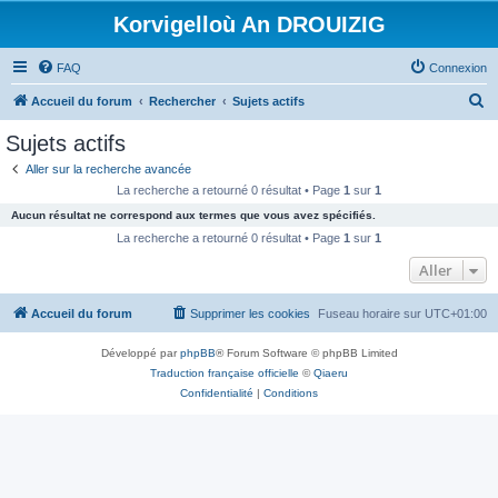
Korvigelloù An DROUIZIG
FAQ
Connexion
R
Accueil du forum
Rechercher
Sujets actifs
e
Sujets actifs
c
Aller sur la recherche avancée
h
La recherche a retourné 0 résultat • Page
1
sur
1
e
Aucun résultat ne correspond aux termes que vous avez spécifiés.
r
La recherche a retourné 0 résultat • Page
1
sur
1
c
Aller
h
Accueil du forum
Supprimer les cookies
Fuseau horaire sur
UTC+01:00
e
r
Développé par
phpBB
® Forum Software © phpBB Limited
Traduction française officielle
©
Qiaeru
Confidentialité
|
Conditions