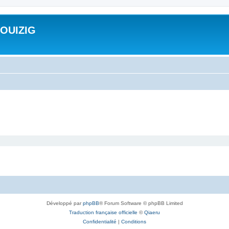
ROUIZIG
Développé par
phpBB
® Forum Software © phpBB Limited
Traduction française officielle
©
Qiaeru
Confidentialité
|
Conditions