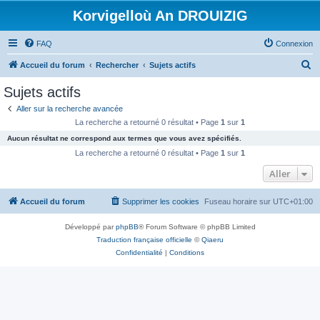
Korvigelloù An DROUIZIG
FAQ
Connexion
R
Accueil du forum
Rechercher
Sujets actifs
e
Sujets actifs
c
Aller sur la recherche avancée
h
La recherche a retourné 0 résultat • Page
1
sur
1
e
Aucun résultat ne correspond aux termes que vous avez spécifiés.
r
La recherche a retourné 0 résultat • Page
1
sur
1
c
Aller
h
Accueil du forum
Supprimer les cookies
Fuseau horaire sur
UTC+01:00
e
r
Développé par
phpBB
® Forum Software © phpBB Limited
Traduction française officielle
©
Qiaeru
Confidentialité
|
Conditions