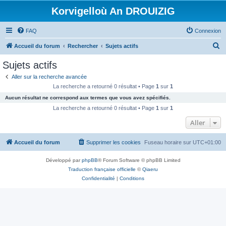
Korvigelloù An DROUIZIG
FAQ
Connexion
R
Accueil du forum
Rechercher
Sujets actifs
e
Sujets actifs
c
Aller sur la recherche avancée
h
La recherche a retourné 0 résultat • Page
1
sur
1
e
Aucun résultat ne correspond aux termes que vous avez spécifiés.
r
La recherche a retourné 0 résultat • Page
1
sur
1
c
Aller
h
Accueil du forum
Supprimer les cookies
Fuseau horaire sur
UTC+01:00
e
r
Développé par
phpBB
® Forum Software © phpBB Limited
Traduction française officielle
©
Qiaeru
Confidentialité
|
Conditions