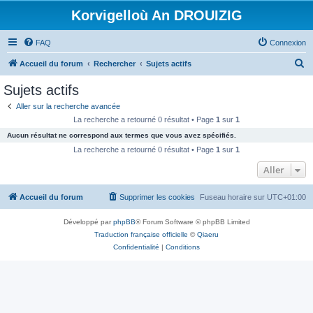
Korvigelloù An DROUIZIG
FAQ
Connexion
R
Accueil du forum
Rechercher
Sujets actifs
e
Sujets actifs
c
Aller sur la recherche avancée
h
La recherche a retourné 0 résultat • Page
1
sur
1
e
Aucun résultat ne correspond aux termes que vous avez spécifiés.
r
La recherche a retourné 0 résultat • Page
1
sur
1
c
Aller
h
Accueil du forum
Supprimer les cookies
Fuseau horaire sur
UTC+01:00
e
r
Développé par
phpBB
® Forum Software © phpBB Limited
Traduction française officielle
©
Qiaeru
Confidentialité
|
Conditions