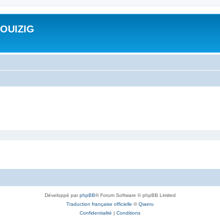
ROUIZIG
Développé par
phpBB
® Forum Software © phpBB Limited
Traduction française officielle
©
Qiaeru
Confidentialité
|
Conditions