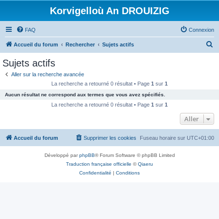
Korvigelloù An DROUIZIG
FAQ
Connexion
R
Accueil du forum
Rechercher
Sujets actifs
e
Sujets actifs
c
Aller sur la recherche avancée
h
La recherche a retourné 0 résultat • Page
1
sur
1
e
Aucun résultat ne correspond aux termes que vous avez spécifiés.
r
La recherche a retourné 0 résultat • Page
1
sur
1
c
Aller
h
Accueil du forum
Supprimer les cookies
Fuseau horaire sur
UTC+01:00
e
r
Développé par
phpBB
® Forum Software © phpBB Limited
Traduction française officielle
©
Qiaeru
Confidentialité
|
Conditions