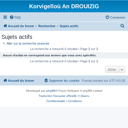
Korvigelloù An DROUIZIG
FAQ
Connexion
R
Accueil du forum
Rechercher
Sujets actifs
e
Sujets actifs
c
Aller sur la recherche avancée
h
La recherche a retourné 0 résultat • Page
1
sur
1
e
Aucun résultat ne correspond aux termes que vous avez spécifiés.
r
La recherche a retourné 0 résultat • Page
1
sur
1
c
Aller
h
Accueil du forum
Supprimer les cookies
Fuseau horaire sur
UTC+01:00
e
r
Développé par
phpBB
® Forum Software © phpBB Limited
Traduction française officielle
©
Qiaeru
Confidentialité
|
Conditions