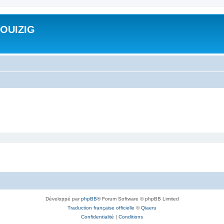
ROUIZIG
Développé par
phpBB
® Forum Software © phpBB Limited
Traduction française officielle
©
Qiaeru
Confidentialité
|
Conditions