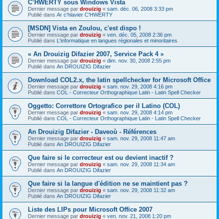
C’HWERTY sous Windows Vista
Dernier message par
drouizig
«
sam. déc. 06, 2008 3:33 pm
Publié dans
Ar c'hlavier C'HWERTY
[MSDN] Vista en Zoulou, c'est dispo !
Dernier message par
drouizig
«
ven. déc. 05, 2008 2:36 pm
Publié dans
L'informatique en langues régionales et minoritaires
« An Drouizig Difazier 2007, Service Pack 4 »
Dernier message par
drouizig
«
dim. nov. 30, 2008 2:55 pm
Publié dans
An DROUIZIG Difazier
Download COL2.x, the latin spellchecker for Microsoft Office
Dernier message par
drouizig
«
sam. nov. 29, 2008 4:16 pm
Publié dans
COL - Correcteur Orthographique Latin - Latin Spell Checker
Oggetto: Correttore Ortografico per il Latino (COL)
Dernier message par
drouizig
«
sam. nov. 29, 2008 4:14 pm
Publié dans
COL - Correcteur Orthographique Latin - Latin Spell Checker
An Drouizig Difazier - Daveoù - Références
Dernier message par
drouizig
«
sam. nov. 29, 2008 11:47 am
Publié dans
An DROUIZIG Difazier
Que faire si le correcteur est ou devient inactif ?
Dernier message par
drouizig
«
sam. nov. 29, 2008 11:34 am
Publié dans
An DROUIZIG Difazier
Que faire si la langue d'édition ne se maintient pas ?
Dernier message par
drouizig
«
sam. nov. 29, 2008 11:32 am
Publié dans
An DROUIZIG Difazier
Liste des LIPs pour Microsoft Office 2007
Dernier message par
drouizig
«
ven. nov. 21, 2008 1:20 pm