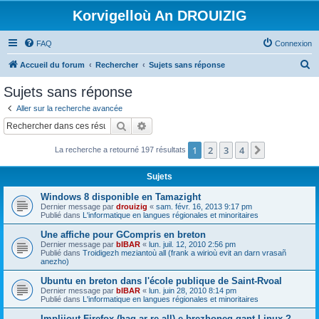
Korvigelloù An DROUIZIG
FAQ
Connexion
R
Accueil du forum
Rechercher
Sujets sans réponse
e
Sujets sans réponse
c
Aller sur la recherche avancée
h
Rechercher
Recherche avancée
e
1
2
3
4
Suivant
La recherche a retourné 197 résultats
r
c
Sujets
h
Windows 8 disponible en Tamazight
e
Dernier message par
drouizig
«
sam. févr. 16, 2013 9:17 pm
Publié dans
L'informatique en langues régionales et minoritaires
r
Une affiche pour GCompris en breton
Dernier message par
bIBAR
«
lun. juil. 12, 2010 2:56 pm
Publié dans
Troidigezh meziantoù all (frank a wirioù evit an darn vrasañ
anezho)
Ubuntu en breton dans l'école publique de Saint-Rvoal
Dernier message par
bIBAR
«
lun. juin 28, 2010 8:14 pm
Publié dans
L'informatique en langues régionales et minoritaires
Implijout Firefox (hag ar re all) e brezhoneg gant Linux ?