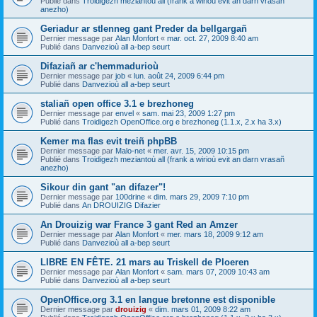
Publié dans
Troidigezh meziantoù all (frank a wirioù evit an darn vrasañ
anezho)
Geriadur ar stlenneg gant Preder da bellgargañ
Dernier message par
Alan Monfort
«
mar. oct. 27, 2009 8:40 am
Publié dans
Danvezioù all a-bep seurt
Difaziañ ar c'hemmadurioù
Dernier message par
job
«
lun. août 24, 2009 6:44 pm
Publié dans
Danvezioù all a-bep seurt
staliañ open office 3.1 e brezhoneg
Dernier message par
envel
«
sam. mai 23, 2009 1:27 pm
Publié dans
Troidigezh OpenOffice.org e brezhoneg (1.1.x, 2.x ha 3.x)
Kemer ma flas evit treiñ phpBB
Dernier message par
Malo-net
«
mer. avr. 15, 2009 10:15 pm
Publié dans
Troidigezh meziantoù all (frank a wirioù evit an darn vrasañ
anezho)
Sikour din gant "an difazer"!
Dernier message par
100drine
«
dim. mars 29, 2009 7:10 pm
Publié dans
An DROUIZIG Difazier
An Drouizig war France 3 gant Red an Amzer
Dernier message par
Alan Monfort
«
mer. mars 18, 2009 9:12 am
Publié dans
Danvezioù all a-bep seurt
LIBRE EN FÊTE. 21 mars au Triskell de Ploeren
Dernier message par
Alan Monfort
«
sam. mars 07, 2009 10:43 am
Publié dans
Danvezioù all a-bep seurt
OpenOffice.org 3.1 en langue bretonne est disponible
Dernier message par
drouizig
«
dim. mars 01, 2009 8:22 am