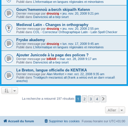
Publié dans
L'informatique en langues régionales et minoritaires
Gourc’hemennoù a-berzh skipailh Kelenn
Dernier message par
drouizig
«
jeu. nov. 20, 2008 9:21 pm
Publié dans
Danvezioù all a-bep seurt
Medieval Latin - Changes in orthography
Dernier message par
drouizig
«
jeu. nov. 20, 2008 2:55 pm
Publié dans
COL - Correcteur Orthographique Latin - Latin Spell Checker
Fryske akademy
Dernier message par
drouizig
«
lun. nov. 17, 2008 9:45 am
Publié dans
L'informatique en langues régionales et minoritaires
Ajouter Junicode à la page des polices ?
Dernier message par
bIBAR
«
mar. oct. 28, 2008 9:17 am
Publié dans
Danvezioù all a-bep seurt
Le Breton, langue officielle de KENTIKA
Dernier message par
Alan Monfort
«
mer. oct. 22, 2008 9:35 am
Publié dans
Troidigezh meziantoù all (frank a wirioù evit an darn vrasañ
anezho)
1
2
3
4
Suivant
La recherche a retourné 197 résultats
Aller
Accueil du forum
Supprimer les cookies
Fuseau horaire sur
UTC+01:00