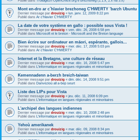
Publié dans
Troidigezh OpenOffice.org e brezhoneg (1.1.x, 2.x ha 3.x)
Mont en-dro ar c´hlavier brezhoneg C'HWERTY 'barzh Ubuntu
Dernier message par
drouizig
«
lun. janv. 12, 2009 8:22 pm
Publié dans
Ar c'hlavier C'HWERTY
La date de votre système en gallo : possible sous Vista !
Dernier message par
drouizig
«
ven. déc. 26, 2008 6:58 pm
Publié dans
Microsoft et le breton - Microsoft and the Breton language
Bien écrire sur ordinateur en māori, espéranto, gallois...
Dernier message par
drouizig
«
mer. déc. 17, 2008 5:03 pm
Publié dans
Ar c'hlavier C'HWERTY
Internet et la Bretagne, une culture de réseau
Dernier message par
drouizig
«
mar. déc. 16, 2008 5:47 pm
Publié dans
L'informatique en langues régionales et minoritaires
Kemennadenn a-berzh breizh-taiwan
Dernier message par
drouizig
«
dim. déc. 14, 2008 9:51 pm
Publié dans
Danvezioù all a-bep seurt
Liste des LIPs pour Vista
Dernier message par
drouizig
«
jeu. déc. 11, 2008 6:09 pm
Publié dans
L'informatique en langues régionales et minoritaires
L'archipel des langues indiennes
Dernier message par
drouizig
«
mer. déc. 10, 2008 2:48 pm
Publié dans
L'informatique en langues régionales et minoritaires
Yehoù amerikanek
Dernier message par
drouizig
«
mar. déc. 09, 2008 8:34 pm
Publié dans
L'informatique en langues régionales et minoritaires