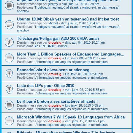
Dernier message par
jeremy
«
dim. juin 13, 2010 2:29 pm
Publié dans
Troidigezh meziantoù all (frank a wirioù evit an darn vrasañ
anezho)
Ubuntu 10.04: Dibab yezh an testennoù nad int ket troet
Dernier message par
Michel
«
dim. juin 06, 2010 10:34 am
Publié dans
Troidigezh meziantoù all (frank a wirioù evit an darn vrasañ
anezho)
Télécharger/Pellgargañ ADD 2007/HDA amañ
Dernier message par
drouizig
«
dim. avr. 04, 2010 10:24 am
Publié dans
An DROUIZIG Difazier
More Than 1 Billion Speakers of Endangered Languages...
Dernier message par
drouizig
«
lun. mars 08, 2010 11:17 am
Publié dans
L'informatique en langues régionales et minoritaires
Pennadoù-skrid diwar-benn ar stlenneg
Dernier message par
drouizig
«
lun. févr. 01, 2010 3:31 pm
Publié dans
L'informatique en langues régionales et minoritaires
Liste des LIPs pour Office 2010
Dernier message par
drouizig
«
ven. janv. 22, 2010 5:35 pm
Publié dans
L'informatique en langues régionales et minoritaires
Le K barré breton a ses caractères officiels !
Dernier message par
drouizig
«
lun. janv. 18, 2010 5:55 pm
Publié dans
L'informatique en langues régionales et minoritaires
Microsoft Windows 7 Will Speak 10 Languages from Africa
Dernier message par
drouizig
«
ven. janv. 15, 2010 6:21 pm
Publié dans
L'informatique en langues régionales et minoritaires
Ethiopia - Microsoft to release Windows 7 in Amharic