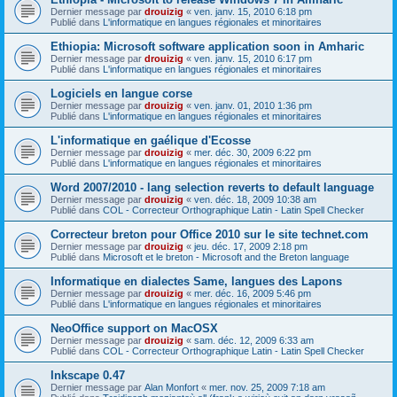
Dernier message par
drouizig
«
ven. janv. 15, 2010 6:18 pm
Publié dans
L'informatique en langues régionales et minoritaires
Ethiopia: Microsoft software application soon in Amharic
Dernier message par
drouizig
«
ven. janv. 15, 2010 6:17 pm
Publié dans
L'informatique en langues régionales et minoritaires
Logiciels en langue corse
Dernier message par
drouizig
«
ven. janv. 01, 2010 1:36 pm
Publié dans
L'informatique en langues régionales et minoritaires
L'informatique en gaélique d'Ecosse
Dernier message par
drouizig
«
mer. déc. 30, 2009 6:22 pm
Publié dans
L'informatique en langues régionales et minoritaires
Word 2007/2010 - lang selection reverts to default language
Dernier message par
drouizig
«
ven. déc. 18, 2009 10:38 am
Publié dans
COL - Correcteur Orthographique Latin - Latin Spell Checker
Correcteur breton pour Office 2010 sur le site technet.com
Dernier message par
drouizig
«
jeu. déc. 17, 2009 2:18 pm
Publié dans
Microsoft et le breton - Microsoft and the Breton language
Informatique en dialectes Same, langues des Lapons
Dernier message par
drouizig
«
mer. déc. 16, 2009 5:46 pm
Publié dans
L'informatique en langues régionales et minoritaires
NeoOffice support on MacOSX
Dernier message par
drouizig
«
sam. déc. 12, 2009 6:33 am
Publié dans
COL - Correcteur Orthographique Latin - Latin Spell Checker
Inkscape 0.47
Dernier message par
Alan Monfort
«
mer. nov. 25, 2009 7:18 am