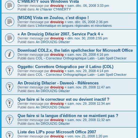
C’HWERTY sous Windows Vista
Dernier message par
drouizig
«
sam. déc. 06, 2008 3:33 pm
Publié dans
Ar c'hlavier C'HWERTY
[MSDN] Vista en Zoulou, c'est dispo !
Dernier message par
drouizig
«
ven. déc. 05, 2008 2:36 pm
Publié dans
L'informatique en langues régionales et minoritaires
« An Drouizig Difazier 2007, Service Pack 4 »
Dernier message par
drouizig
«
dim. nov. 30, 2008 2:55 pm
Publié dans
An DROUIZIG Difazier
Download COL2.x, the latin spellchecker for Microsoft Office
Dernier message par
drouizig
«
sam. nov. 29, 2008 4:16 pm
Publié dans
COL - Correcteur Orthographique Latin - Latin Spell Checker
Oggetto: Correttore Ortografico per il Latino (COL)
Dernier message par
drouizig
«
sam. nov. 29, 2008 4:14 pm
Publié dans
COL - Correcteur Orthographique Latin - Latin Spell Checker
An Drouizig Difazier - Daveoù - Références
Dernier message par
drouizig
«
sam. nov. 29, 2008 11:47 am
Publié dans
An DROUIZIG Difazier
Que faire si le correcteur est ou devient inactif ?
Dernier message par
drouizig
«
sam. nov. 29, 2008 11:34 am
Publié dans
An DROUIZIG Difazier
Que faire si la langue d'édition ne se maintient pas ?
Dernier message par
drouizig
«
sam. nov. 29, 2008 11:32 am
Publié dans
An DROUIZIG Difazier
Liste des LIPs pour Microsoft Office 2007
Dernier message par
drouizig
«
ven. nov. 21, 2008 1:20 pm