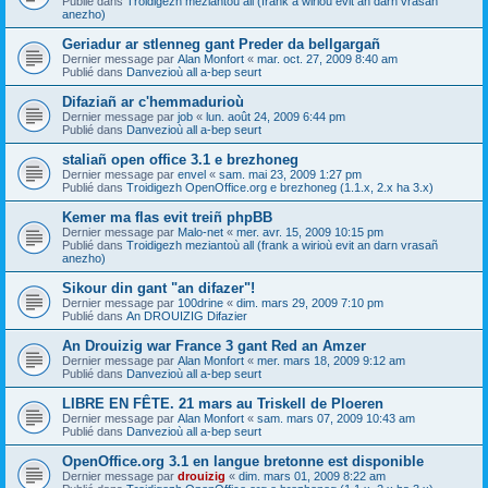
Publié dans
Troidigezh meziantoù all (frank a wirioù evit an darn vrasañ
anezho)
Geriadur ar stlenneg gant Preder da bellgargañ
Dernier message par
Alan Monfort
«
mar. oct. 27, 2009 8:40 am
Publié dans
Danvezioù all a-bep seurt
Difaziañ ar c'hemmadurioù
Dernier message par
job
«
lun. août 24, 2009 6:44 pm
Publié dans
Danvezioù all a-bep seurt
staliañ open office 3.1 e brezhoneg
Dernier message par
envel
«
sam. mai 23, 2009 1:27 pm
Publié dans
Troidigezh OpenOffice.org e brezhoneg (1.1.x, 2.x ha 3.x)
Kemer ma flas evit treiñ phpBB
Dernier message par
Malo-net
«
mer. avr. 15, 2009 10:15 pm
Publié dans
Troidigezh meziantoù all (frank a wirioù evit an darn vrasañ
anezho)
Sikour din gant "an difazer"!
Dernier message par
100drine
«
dim. mars 29, 2009 7:10 pm
Publié dans
An DROUIZIG Difazier
An Drouizig war France 3 gant Red an Amzer
Dernier message par
Alan Monfort
«
mer. mars 18, 2009 9:12 am
Publié dans
Danvezioù all a-bep seurt
LIBRE EN FÊTE. 21 mars au Triskell de Ploeren
Dernier message par
Alan Monfort
«
sam. mars 07, 2009 10:43 am
Publié dans
Danvezioù all a-bep seurt
OpenOffice.org 3.1 en langue bretonne est disponible
Dernier message par
drouizig
«
dim. mars 01, 2009 8:22 am