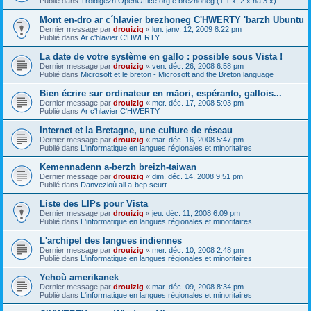
Publié dans
Troidigezh OpenOffice.org e brezhoneg (1.1.x, 2.x ha 3.x)
Mont en-dro ar c´hlavier brezhoneg C'HWERTY 'barzh Ubuntu
Dernier message par
drouizig
«
lun. janv. 12, 2009 8:22 pm
Publié dans
Ar c'hlavier C'HWERTY
La date de votre système en gallo : possible sous Vista !
Dernier message par
drouizig
«
ven. déc. 26, 2008 6:58 pm
Publié dans
Microsoft et le breton - Microsoft and the Breton language
Bien écrire sur ordinateur en māori, espéranto, gallois...
Dernier message par
drouizig
«
mer. déc. 17, 2008 5:03 pm
Publié dans
Ar c'hlavier C'HWERTY
Internet et la Bretagne, une culture de réseau
Dernier message par
drouizig
«
mar. déc. 16, 2008 5:47 pm
Publié dans
L'informatique en langues régionales et minoritaires
Kemennadenn a-berzh breizh-taiwan
Dernier message par
drouizig
«
dim. déc. 14, 2008 9:51 pm
Publié dans
Danvezioù all a-bep seurt
Liste des LIPs pour Vista
Dernier message par
drouizig
«
jeu. déc. 11, 2008 6:09 pm
Publié dans
L'informatique en langues régionales et minoritaires
L'archipel des langues indiennes
Dernier message par
drouizig
«
mer. déc. 10, 2008 2:48 pm
Publié dans
L'informatique en langues régionales et minoritaires
Yehoù amerikanek
Dernier message par
drouizig
«
mar. déc. 09, 2008 8:34 pm
Publié dans
L'informatique en langues régionales et minoritaires