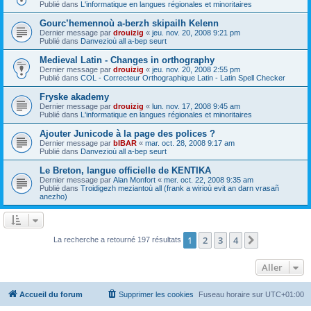
Publié dans
L'informatique en langues régionales et minoritaires
Gourc’hemennoù a-berzh skipailh Kelenn
Dernier message par
drouizig
«
jeu. nov. 20, 2008 9:21 pm
Publié dans
Danvezioù all a-bep seurt
Medieval Latin - Changes in orthography
Dernier message par
drouizig
«
jeu. nov. 20, 2008 2:55 pm
Publié dans
COL - Correcteur Orthographique Latin - Latin Spell Checker
Fryske akademy
Dernier message par
drouizig
«
lun. nov. 17, 2008 9:45 am
Publié dans
L'informatique en langues régionales et minoritaires
Ajouter Junicode à la page des polices ?
Dernier message par
bIBAR
«
mar. oct. 28, 2008 9:17 am
Publié dans
Danvezioù all a-bep seurt
Le Breton, langue officielle de KENTIKA
Dernier message par
Alan Monfort
«
mer. oct. 22, 2008 9:35 am
Publié dans
Troidigezh meziantoù all (frank a wirioù evit an darn vrasañ
anezho)
1
2
3
4
Suivant
La recherche a retourné 197 résultats
Aller
Accueil du forum
Supprimer les cookies
Fuseau horaire sur
UTC+01:00