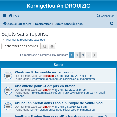
Korvigelloù An DROUIZIG
FAQ
Connexion
R
Accueil du forum
Rechercher
Sujets sans réponse
e
Sujets sans réponse
c
Aller sur la recherche avancée
h
Rechercher
Recherche avancée
e
1
2
3
4
Suivant
La recherche a retourné 197 résultats
r
c
Sujets
h
Windows 8 disponible en Tamazight
e
Dernier message par
drouizig
«
sam. févr. 16, 2013 9:17 pm
Publié dans
L'informatique en langues régionales et minoritaires
r
Une affiche pour GCompris en breton
Dernier message par
bIBAR
«
lun. juil. 12, 2010 2:56 pm
Publié dans
Troidigezh meziantoù all (frank a wirioù evit an darn vrasañ
anezho)
Ubuntu en breton dans l'école publique de Saint-Rvoal
Dernier message par
bIBAR
«
lun. juin 28, 2010 8:14 pm
Publié dans
L'informatique en langues régionales et minoritaires
Implijout Firefox (hag ar re all) e brezhoneg gant Linux ?