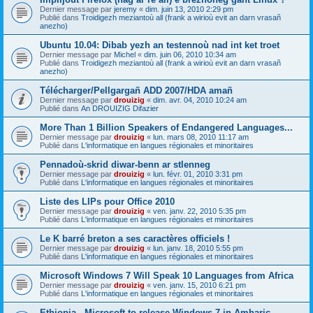
Dernier message par
jeremy
«
dim. juin 13, 2010 2:29 pm
Publié dans
Troidigezh meziantoù all (frank a wirioù evit an darn vrasañ
anezho)
Ubuntu 10.04: Dibab yezh an testennoù nad int ket troet
Dernier message par
Michel
«
dim. juin 06, 2010 10:34 am
Publié dans
Troidigezh meziantoù all (frank a wirioù evit an darn vrasañ
anezho)
Télécharger/Pellgargañ ADD 2007/HDA amañ
Dernier message par
drouizig
«
dim. avr. 04, 2010 10:24 am
Publié dans
An DROUIZIG Difazier
More Than 1 Billion Speakers of Endangered Languages...
Dernier message par
drouizig
«
lun. mars 08, 2010 11:17 am
Publié dans
L'informatique en langues régionales et minoritaires
Pennadoù-skrid diwar-benn ar stlenneg
Dernier message par
drouizig
«
lun. févr. 01, 2010 3:31 pm
Publié dans
L'informatique en langues régionales et minoritaires
Liste des LIPs pour Office 2010
Dernier message par
drouizig
«
ven. janv. 22, 2010 5:35 pm
Publié dans
L'informatique en langues régionales et minoritaires
Le K barré breton a ses caractères officiels !
Dernier message par
drouizig
«
lun. janv. 18, 2010 5:55 pm
Publié dans
L'informatique en langues régionales et minoritaires
Microsoft Windows 7 Will Speak 10 Languages from Africa
Dernier message par
drouizig
«
ven. janv. 15, 2010 6:21 pm
Publié dans
L'informatique en langues régionales et minoritaires
Ethiopia - Microsoft to release Windows 7 in Amharic