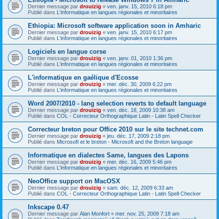
Dernier message par
drouizig
«
ven. janv. 15, 2010 6:18 pm
Publié dans
L'informatique en langues régionales et minoritaires
Ethiopia: Microsoft software application soon in Amharic
Dernier message par
drouizig
«
ven. janv. 15, 2010 6:17 pm
Publié dans
L'informatique en langues régionales et minoritaires
Logiciels en langue corse
Dernier message par
drouizig
«
ven. janv. 01, 2010 1:36 pm
Publié dans
L'informatique en langues régionales et minoritaires
L'informatique en gaélique d'Ecosse
Dernier message par
drouizig
«
mer. déc. 30, 2009 6:22 pm
Publié dans
L'informatique en langues régionales et minoritaires
Word 2007/2010 - lang selection reverts to default language
Dernier message par
drouizig
«
ven. déc. 18, 2009 10:38 am
Publié dans
COL - Correcteur Orthographique Latin - Latin Spell Checker
Correcteur breton pour Office 2010 sur le site technet.com
Dernier message par
drouizig
«
jeu. déc. 17, 2009 2:18 pm
Publié dans
Microsoft et le breton - Microsoft and the Breton language
Informatique en dialectes Same, langues des Lapons
Dernier message par
drouizig
«
mer. déc. 16, 2009 5:46 pm
Publié dans
L'informatique en langues régionales et minoritaires
NeoOffice support on MacOSX
Dernier message par
drouizig
«
sam. déc. 12, 2009 6:33 am
Publié dans
COL - Correcteur Orthographique Latin - Latin Spell Checker
Inkscape 0.47
Dernier message par
Alan Monfort
«
mer. nov. 25, 2009 7:18 am