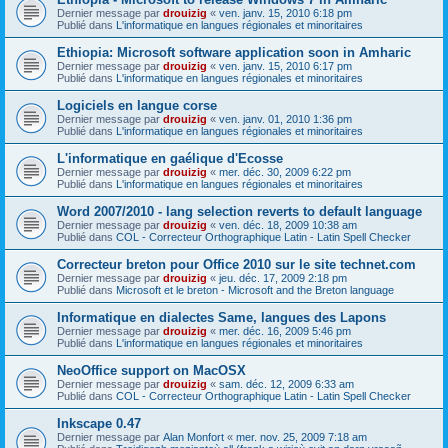
Dernier message par
drouizig
«
ven. janv. 15, 2010 6:18 pm
Publié dans
L'informatique en langues régionales et minoritaires
Ethiopia: Microsoft software application soon in Amharic
Dernier message par
drouizig
«
ven. janv. 15, 2010 6:17 pm
Publié dans
L'informatique en langues régionales et minoritaires
Logiciels en langue corse
Dernier message par
drouizig
«
ven. janv. 01, 2010 1:36 pm
Publié dans
L'informatique en langues régionales et minoritaires
L'informatique en gaélique d'Ecosse
Dernier message par
drouizig
«
mer. déc. 30, 2009 6:22 pm
Publié dans
L'informatique en langues régionales et minoritaires
Word 2007/2010 - lang selection reverts to default language
Dernier message par
drouizig
«
ven. déc. 18, 2009 10:38 am
Publié dans
COL - Correcteur Orthographique Latin - Latin Spell Checker
Correcteur breton pour Office 2010 sur le site technet.com
Dernier message par
drouizig
«
jeu. déc. 17, 2009 2:18 pm
Publié dans
Microsoft et le breton - Microsoft and the Breton language
Informatique en dialectes Same, langues des Lapons
Dernier message par
drouizig
«
mer. déc. 16, 2009 5:46 pm
Publié dans
L'informatique en langues régionales et minoritaires
NeoOffice support on MacOSX
Dernier message par
drouizig
«
sam. déc. 12, 2009 6:33 am
Publié dans
COL - Correcteur Orthographique Latin - Latin Spell Checker
Inkscape 0.47
Dernier message par
Alan Monfort
«
mer. nov. 25, 2009 7:18 am