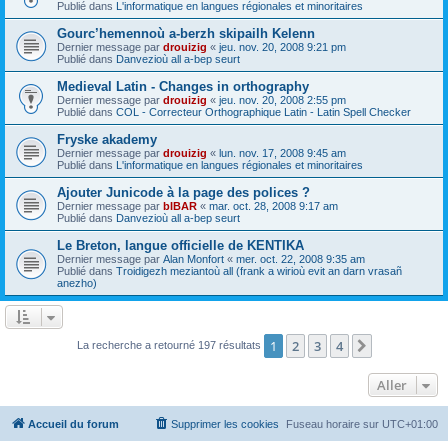
Publié dans
L'informatique en langues régionales et minoritaires
Gourc’hemennoù a-berzh skipailh Kelenn
Dernier message par
drouizig
«
jeu. nov. 20, 2008 9:21 pm
Publié dans
Danvezioù all a-bep seurt
Medieval Latin - Changes in orthography
Dernier message par
drouizig
«
jeu. nov. 20, 2008 2:55 pm
Publié dans
COL - Correcteur Orthographique Latin - Latin Spell Checker
Fryske akademy
Dernier message par
drouizig
«
lun. nov. 17, 2008 9:45 am
Publié dans
L'informatique en langues régionales et minoritaires
Ajouter Junicode à la page des polices ?
Dernier message par
bIBAR
«
mar. oct. 28, 2008 9:17 am
Publié dans
Danvezioù all a-bep seurt
Le Breton, langue officielle de KENTIKA
Dernier message par
Alan Monfort
«
mer. oct. 22, 2008 9:35 am
Publié dans
Troidigezh meziantoù all (frank a wirioù evit an darn vrasañ
anezho)
1
2
3
4
Suivant
La recherche a retourné 197 résultats
Aller
Accueil du forum
Supprimer les cookies
Fuseau horaire sur
UTC+01:00