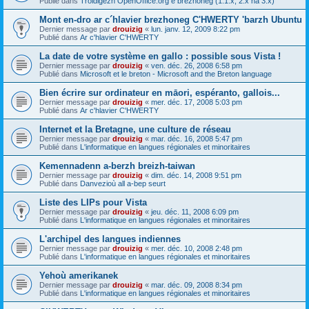
Publié dans
Troidigezh OpenOffice.org e brezhoneg (1.1.x, 2.x ha 3.x)
Mont en-dro ar c´hlavier brezhoneg C'HWERTY 'barzh Ubuntu
Dernier message par
drouizig
«
lun. janv. 12, 2009 8:22 pm
Publié dans
Ar c'hlavier C'HWERTY
La date de votre système en gallo : possible sous Vista !
Dernier message par
drouizig
«
ven. déc. 26, 2008 6:58 pm
Publié dans
Microsoft et le breton - Microsoft and the Breton language
Bien écrire sur ordinateur en māori, espéranto, gallois...
Dernier message par
drouizig
«
mer. déc. 17, 2008 5:03 pm
Publié dans
Ar c'hlavier C'HWERTY
Internet et la Bretagne, une culture de réseau
Dernier message par
drouizig
«
mar. déc. 16, 2008 5:47 pm
Publié dans
L'informatique en langues régionales et minoritaires
Kemennadenn a-berzh breizh-taiwan
Dernier message par
drouizig
«
dim. déc. 14, 2008 9:51 pm
Publié dans
Danvezioù all a-bep seurt
Liste des LIPs pour Vista
Dernier message par
drouizig
«
jeu. déc. 11, 2008 6:09 pm
Publié dans
L'informatique en langues régionales et minoritaires
L'archipel des langues indiennes
Dernier message par
drouizig
«
mer. déc. 10, 2008 2:48 pm
Publié dans
L'informatique en langues régionales et minoritaires
Yehoù amerikanek
Dernier message par
drouizig
«
mar. déc. 09, 2008 8:34 pm
Publié dans
L'informatique en langues régionales et minoritaires