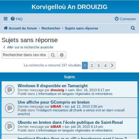
Korvigelloù An DROUIZIG
FAQ
Connexion
R
Accueil du forum
Rechercher
Sujets sans réponse
e
Sujets sans réponse
c
Aller sur la recherche avancée
h
Rechercher
Recherche avancée
e
1
2
3
4
Suivant
La recherche a retourné 197 résultats
r
c
Sujets
h
Windows 8 disponible en Tamazight
e
Dernier message par
drouizig
«
sam. févr. 16, 2013 9:17 pm
Publié dans
L'informatique en langues régionales et minoritaires
r
Une affiche pour GCompris en breton
Dernier message par
bIBAR
«
lun. juil. 12, 2010 2:56 pm
Publié dans
Troidigezh meziantoù all (frank a wirioù evit an darn vrasañ
anezho)
Ubuntu en breton dans l'école publique de Saint-Rvoal
Dernier message par
bIBAR
«
lun. juin 28, 2010 8:14 pm
Publié dans
L'informatique en langues régionales et minoritaires
Implijout Firefox (hag ar re all) e brezhoneg gant Linux ?