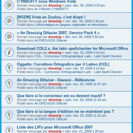
C’HWERTY sous Windows Vista
Dernier message par
drouizig
«
sam. déc. 06, 2008 3:33 pm
Publié dans
Ar c'hlavier C'HWERTY
[MSDN] Vista en Zoulou, c'est dispo !
Dernier message par
drouizig
«
ven. déc. 05, 2008 2:36 pm
Publié dans
L'informatique en langues régionales et minoritaires
« An Drouizig Difazier 2007, Service Pack 4 »
Dernier message par
drouizig
«
dim. nov. 30, 2008 2:55 pm
Publié dans
An DROUIZIG Difazier
Download COL2.x, the latin spellchecker for Microsoft Office
Dernier message par
drouizig
«
sam. nov. 29, 2008 4:16 pm
Publié dans
COL - Correcteur Orthographique Latin - Latin Spell Checker
Oggetto: Correttore Ortografico per il Latino (COL)
Dernier message par
drouizig
«
sam. nov. 29, 2008 4:14 pm
Publié dans
COL - Correcteur Orthographique Latin - Latin Spell Checker
An Drouizig Difazier - Daveoù - Références
Dernier message par
drouizig
«
sam. nov. 29, 2008 11:47 am
Publié dans
An DROUIZIG Difazier
Que faire si le correcteur est ou devient inactif ?
Dernier message par
drouizig
«
sam. nov. 29, 2008 11:34 am
Publié dans
An DROUIZIG Difazier
Que faire si la langue d'édition ne se maintient pas ?
Dernier message par
drouizig
«
sam. nov. 29, 2008 11:32 am
Publié dans
An DROUIZIG Difazier
Liste des LIPs pour Microsoft Office 2007
Dernier message par
drouizig
«
ven. nov. 21, 2008 1:20 pm