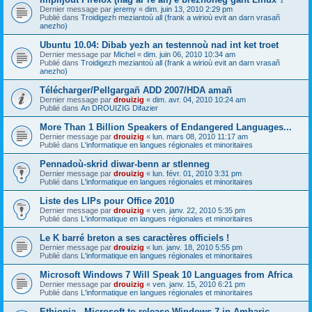
Dernier message par
jeremy
«
dim. juin 13, 2010 2:29 pm
Publié dans
Troidigezh meziantoù all (frank a wirioù evit an darn vrasañ
anezho)
Ubuntu 10.04: Dibab yezh an testennoù nad int ket troet
Dernier message par
Michel
«
dim. juin 06, 2010 10:34 am
Publié dans
Troidigezh meziantoù all (frank a wirioù evit an darn vrasañ
anezho)
Télécharger/Pellgargañ ADD 2007/HDA amañ
Dernier message par
drouizig
«
dim. avr. 04, 2010 10:24 am
Publié dans
An DROUIZIG Difazier
More Than 1 Billion Speakers of Endangered Languages...
Dernier message par
drouizig
«
lun. mars 08, 2010 11:17 am
Publié dans
L'informatique en langues régionales et minoritaires
Pennadoù-skrid diwar-benn ar stlenneg
Dernier message par
drouizig
«
lun. févr. 01, 2010 3:31 pm
Publié dans
L'informatique en langues régionales et minoritaires
Liste des LIPs pour Office 2010
Dernier message par
drouizig
«
ven. janv. 22, 2010 5:35 pm
Publié dans
L'informatique en langues régionales et minoritaires
Le K barré breton a ses caractères officiels !
Dernier message par
drouizig
«
lun. janv. 18, 2010 5:55 pm
Publié dans
L'informatique en langues régionales et minoritaires
Microsoft Windows 7 Will Speak 10 Languages from Africa
Dernier message par
drouizig
«
ven. janv. 15, 2010 6:21 pm
Publié dans
L'informatique en langues régionales et minoritaires
Ethiopia - Microsoft to release Windows 7 in Amharic