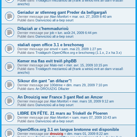
Publié dans
Troidigezh meziantoù all (frank a wirioù evit an darn vrasañ
anezho)
Geriadur ar stlenneg gant Preder da bellgargañ
Dernier message par
Alan Monfort
«
mar. oct. 27, 2009 8:40 am
Publié dans
Danvezioù all a-bep seurt
Difaziañ ar c'hemmadurioù
Dernier message par
job
«
lun. août 24, 2009 6:44 pm
Publié dans
Danvezioù all a-bep seurt
staliañ open office 3.1 e brezhoneg
Dernier message par
envel
«
sam. mai 23, 2009 1:27 pm
Publié dans
Troidigezh OpenOffice.org e brezhoneg (1.1.x, 2.x ha 3.x)
Kemer ma flas evit treiñ phpBB
Dernier message par
Malo-net
«
mer. avr. 15, 2009 10:15 pm
Publié dans
Troidigezh meziantoù all (frank a wirioù evit an darn vrasañ
anezho)
Sikour din gant "an difazer"!
Dernier message par
100drine
«
dim. mars 29, 2009 7:10 pm
Publié dans
An DROUIZIG Difazier
An Drouizig war France 3 gant Red an Amzer
Dernier message par
Alan Monfort
«
mer. mars 18, 2009 9:12 am
Publié dans
Danvezioù all a-bep seurt
LIBRE EN FÊTE. 21 mars au Triskell de Ploeren
Dernier message par
Alan Monfort
«
sam. mars 07, 2009 10:43 am
Publié dans
Danvezioù all a-bep seurt
OpenOffice.org 3.1 en langue bretonne est disponible
Dernier message par
drouizig
«
dim. mars 01, 2009 8:22 am