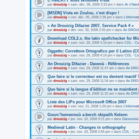
C’HWERTY sous Windows Vista
par
drouizig
»
sam. déc. 06, 2008 3:33 pm
» dans
Ar c'hla
[MSDN] Vista en Zoulou, c'est dispo !
par
drouizig
»
ven. déc. 05, 2008 2:36 pm
» dans
L'informat
« An Drouizig Difazier 2007, Service Pack 4 »
par
drouizig
»
dim. nov. 30, 2008 2:55 pm
» dans
An DROUIZ
Download COL2.x, the latin spellchecker for Mic
par
drouizig
»
sam. nov. 29, 2008 4:16 pm
» dans
COL - Cor
Oggetto: Correttore Ortografico per il Latino (C
par
drouizig
»
sam. nov. 29, 2008 4:14 pm
» dans
COL - Cor
An Drouizig Difazier - Daveoù - Références
par
drouizig
»
sam. nov. 29, 2008 11:47 am
» dans
An DROU
Que faire si le correcteur est ou devient inactif 
par
drouizig
»
sam. nov. 29, 2008 11:34 am
» dans
An DROU
Que faire si la langue d'édition ne se maintient
par
drouizig
»
sam. nov. 29, 2008 11:32 am
» dans
An DROU
Liste des LIPs pour Microsoft Office 2007
par
drouizig
»
ven. nov. 21, 2008 1:20 pm
» dans
L'informat
Gourc’hemennoù a-berzh skipailh Kelenn
par
drouizig
»
jeu. nov. 20, 2008 9:21 pm
» dans
Danvezioù 
Medieval Latin - Changes in orthography
par
drouizig
»
jeu. nov. 20, 2008 2:55 pm
» dans
COL - Corr