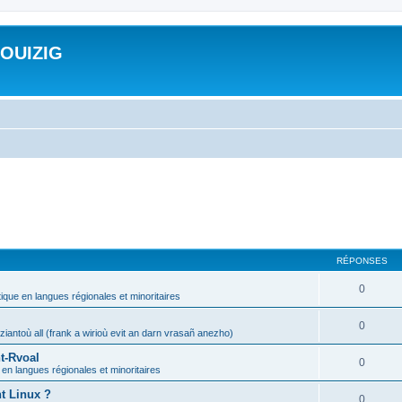
ROUIZIG
RÉPONSES
0
tique en langues régionales et minoritaires
0
iantoù all (frank a wirioù evit an darn vrasañ anezho)
t-Rvoal
0
 en langues régionales et minoritaires
nt Linux ?
0