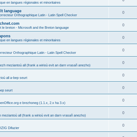
0
ique en langues régionales et minoritaires
ult language
0
rrecteur Orthographique Latin - Latin Spell Checker
technet.com
0
t le breton - Microsoft and the Breton language
Lapons
0
ique en langues régionales et minoritaires
0
recteur Orthographique Latin - Latin Spell Checker
0
gezh meziantoù all (frank a wirioù evit an darn vrasañ anezho)
0
où all a-bep seurt
0
bep seurt
0
enOffice.org e brezhoneg (1.1.x, 2.x ha 3.x)
0
h meziantoù all (frank a wirioù evit an darn vrasañ anezho)
0
ZIG Difazier