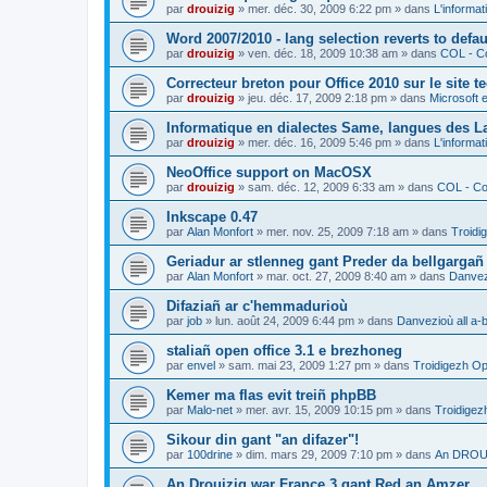
par
drouizig
»
mer. déc. 30, 2009 6:22 pm
» dans
L'informat
Word 2007/2010 - lang selection reverts to defa
par
drouizig
»
ven. déc. 18, 2009 10:38 am
» dans
COL - Co
Correcteur breton pour Office 2010 sur le site 
par
drouizig
»
jeu. déc. 17, 2009 2:18 pm
» dans
Microsoft e
Informatique en dialectes Same, langues des 
par
drouizig
»
mer. déc. 16, 2009 5:46 pm
» dans
L'informat
NeoOffice support on MacOSX
par
drouizig
»
sam. déc. 12, 2009 6:33 am
» dans
COL - Cor
Inkscape 0.47
par
Alan Monfort
»
mer. nov. 25, 2009 7:18 am
» dans
Troidi
Geriadur ar stlenneg gant Preder da bellgargañ
par
Alan Monfort
»
mar. oct. 27, 2009 8:40 am
» dans
Danvezi
Difaziañ ar c'hemmadurioù
par
job
»
lun. août 24, 2009 6:44 pm
» dans
Danvezioù all a-
staliañ open office 3.1 e brezhoneg
par
envel
»
sam. mai 23, 2009 1:27 pm
» dans
Troidigezh Op
Kemer ma flas evit treiñ phpBB
par
Malo-net
»
mer. avr. 15, 2009 10:15 pm
» dans
Troidigez
Sikour din gant "an difazer"!
par
100drine
»
dim. mars 29, 2009 7:10 pm
» dans
An DROUI
An Drouizig war France 3 gant Red an Amzer