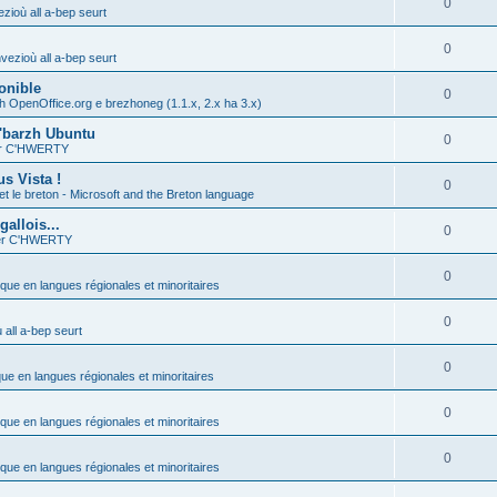
0
zioù all a-bep seurt
0
vezioù all a-bep seurt
onible
0
h OpenOffice.org e brezhoneg (1.1.x, 2.x ha 3.x)
'barzh Ubuntu
0
ier C'HWERTY
s Vista !
0
et le breton - Microsoft and the Breton language
allois...
0
ier C'HWERTY
0
ique en langues régionales et minoritaires
0
all a-bep seurt
0
que en langues régionales et minoritaires
0
ique en langues régionales et minoritaires
0
ique en langues régionales et minoritaires