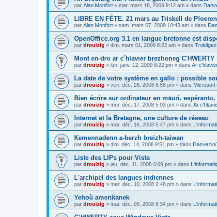
par
Alan Monfort
»
mer. mars 18, 2009 9:12 am
» dans
Danve
LIBRE EN FÊTE. 21 mars au Triskell de Ploeren
par
Alan Monfort
»
sam. mars 07, 2009 10:43 am
» dans
Dan
OpenOffice.org 3.1 en langue bretonne est disp
par
drouizig
»
dim. mars 01, 2009 8:22 am
» dans
Troidigez
Mont en-dro ar c´hlavier brezhoneg C'HWERTY 
par
drouizig
»
lun. janv. 12, 2009 8:22 pm
» dans
Ar c'hlav
La date de votre système en gallo : possible sou
par
drouizig
»
ven. déc. 26, 2008 6:58 pm
» dans
Microsoft 
Bien écrire sur ordinateur en māori, espéranto, g
par
drouizig
»
mer. déc. 17, 2008 5:03 pm
» dans
Ar c'hlav
Internet et la Bretagne, une culture de réseau
par
drouizig
»
mar. déc. 16, 2008 5:47 pm
» dans
L'informat
Kemennadenn a-berzh breizh-taiwan
par
drouizig
»
dim. déc. 14, 2008 9:51 pm
» dans
Danvezioù 
Liste des LIPs pour Vista
par
drouizig
»
jeu. déc. 11, 2008 6:09 pm
» dans
L'informati
L'archipel des langues indiennes
par
drouizig
»
mer. déc. 10, 2008 2:48 pm
» dans
L'informat
Yehoù amerikanek
par
drouizig
»
mar. déc. 09, 2008 8:34 pm
» dans
L'informat