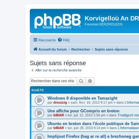
Korvigelloù An D
Foromoù KERZROUIZIG
Raccourcis
FAQ
Accueil du forum
Rechercher
Sujets sans réponse
Sujets sans réponse
Aller sur la recherche avancée
Rechercher
Recherche avancée
SUJETS
Windows 8 disponible en Tamazight
par
drouizig
»
sam. févr. 16, 2013 9:17 pm
» dans
L'informa
Une affiche pour GCompris en breton
par
bIBAR
»
lun. juil. 12, 2010 2:56 pm
» dans
Troidigezh mez
Ubuntu en breton dans l'école publique de Sain
par
bIBAR
»
lun. juin 28, 2010 8:14 pm
» dans
L'informatique
Implijout Firefox (hag ar re all) e brezhoneg ga