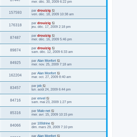
87447
mer. déc. 30, 2009 6:22 pm
par
drouizig
157593
ven. déc. 18, 2009 10:38 am
par
drouizig
176318
jeu. déc. 17, 2009 2:18 pm
par
drouizig
87487
mer. déc. 16, 2009 5:46 pm
par
drouizig
89874
sam. déc. 12, 2009 6:33 am
par
Alan Monfort
84925
mer. nov. 25, 2009 7:18 am
par
Alan Monfort
162204
mar. oct. 27, 2009 8:40 am
par
job
83457
lun. août 24, 2009 6:44 pm
par
envel
84716
sam. mai 23, 2009 1:27 pm
par
Malo-net
85316
mer. avr. 15, 2009 10:15 pm
par
100drine
84066
dim. mars 29, 2009 7:10 pm
par
Alan Monfort