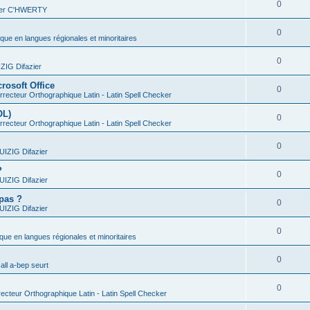
0
vier C'HWERTY
0
ique en langues régionales et minoritaires
0
IG Difazier
rosoft Office
0
recteur Orthographique Latin - Latin Spell Checker
OL)
0
recteur Orthographique Latin - Latin Spell Checker
0
IZIG Difazier
?
0
IZIG Difazier
 pas ?
0
IZIG Difazier
0
ique en langues régionales et minoritaires
0
all a-bep seurt
0
ecteur Orthographique Latin - Latin Spell Checker