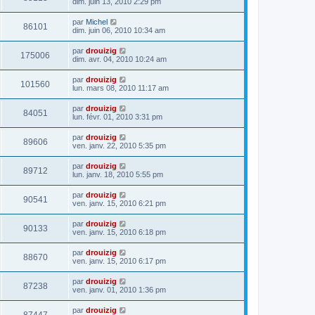
dim. juin 13, 2010 2:29 pm
par
Michel
86101
dim. juin 06, 2010 10:34 am
par
drouizig
175006
dim. avr. 04, 2010 10:24 am
par
drouizig
101560
lun. mars 08, 2010 11:17 am
par
drouizig
84051
lun. févr. 01, 2010 3:31 pm
par
drouizig
89606
ven. janv. 22, 2010 5:35 pm
par
drouizig
89712
lun. janv. 18, 2010 5:55 pm
par
drouizig
90541
ven. janv. 15, 2010 6:21 pm
par
drouizig
90133
ven. janv. 15, 2010 6:18 pm
par
drouizig
88670
ven. janv. 15, 2010 6:17 pm
par
drouizig
87238
ven. janv. 01, 2010 1:36 pm
par
drouizig