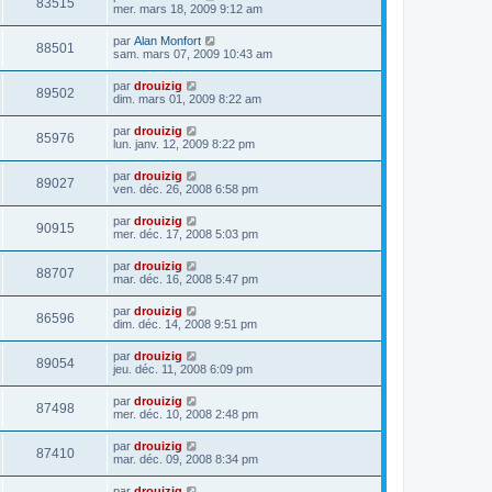
83515
mer. mars 18, 2009 9:12 am
par
Alan Monfort
88501
sam. mars 07, 2009 10:43 am
par
drouizig
89502
dim. mars 01, 2009 8:22 am
par
drouizig
85976
lun. janv. 12, 2009 8:22 pm
par
drouizig
89027
ven. déc. 26, 2008 6:58 pm
par
drouizig
90915
mer. déc. 17, 2008 5:03 pm
par
drouizig
88707
mar. déc. 16, 2008 5:47 pm
par
drouizig
86596
dim. déc. 14, 2008 9:51 pm
par
drouizig
89054
jeu. déc. 11, 2008 6:09 pm
par
drouizig
87498
mer. déc. 10, 2008 2:48 pm
par
drouizig
87410
mar. déc. 09, 2008 8:34 pm
par
drouizig