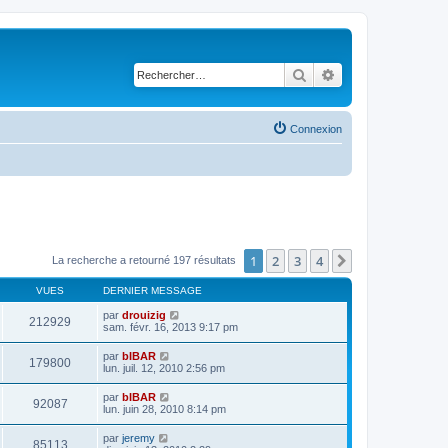
Rechercher
Recherche avancé
Connexion
1
2
3
4
Suivant
La recherche a retourné 197 résultats
VUES
DERNIER MESSAGE
par
drouizig
212929
sam. févr. 16, 2013 9:17 pm
par
bIBAR
179800
lun. juil. 12, 2010 2:56 pm
par
bIBAR
92087
lun. juin 28, 2010 8:14 pm
par
jeremy
85113