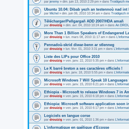
par
jeremy
»
dim. juin 13, 2010 2:29 pm
» dans
Troidigezh me
Ubuntu 10.04: Dibab yezh an testennoù nad int k
par
Michel
»
dim. juin 06, 2010 10:34 am
» dans
Troidigezh m
Télécharger/Pellgargañ ADD 2007/HDA amañ
par
drouizig
»
dim. avr. 04, 2010 10:24 am
» dans
An DROUI
More Than 1 Billion Speakers of Endangered L
par
drouizig
»
lun. mars 08, 2010 11:17 am
» dans
L'informa
Pennadoù-skrid diwar-benn ar stlenneg
par
drouizig
»
lun. févr. 01, 2010 3:31 pm
» dans
L'informati
Liste des LIPs pour Office 2010
par
drouizig
»
ven. janv. 22, 2010 5:35 pm
» dans
L'informat
Le K barré breton a ses caractères officiels !
par
drouizig
»
lun. janv. 18, 2010 5:55 pm
» dans
L'informat
Microsoft Windows 7 Will Speak 10 Languages 
par
drouizig
»
ven. janv. 15, 2010 6:21 pm
» dans
L'informat
Ethiopia - Microsoft to release Windows 7 in A
par
drouizig
»
ven. janv. 15, 2010 6:18 pm
» dans
L'informat
Ethiopia: Microsoft software application soon 
par
drouizig
»
ven. janv. 15, 2010 6:17 pm
» dans
L'informat
Logiciels en langue corse
par
drouizig
»
ven. janv. 01, 2010 1:36 pm
» dans
L'informat
L'informatique en gaélique d'Ecosse