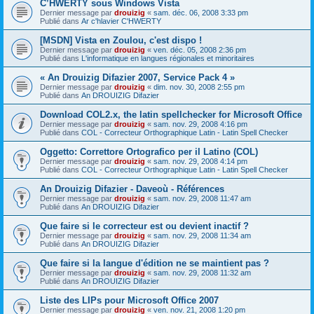
C’HWERTY sous Windows Vista
Dernier message par
drouizig
«
sam. déc. 06, 2008 3:33 pm
Publié dans
Ar c'hlavier C'HWERTY
[MSDN] Vista en Zoulou, c'est dispo !
Dernier message par
drouizig
«
ven. déc. 05, 2008 2:36 pm
Publié dans
L'informatique en langues régionales et minoritaires
« An Drouizig Difazier 2007, Service Pack 4 »
Dernier message par
drouizig
«
dim. nov. 30, 2008 2:55 pm
Publié dans
An DROUIZIG Difazier
Download COL2.x, the latin spellchecker for Microsoft Office
Dernier message par
drouizig
«
sam. nov. 29, 2008 4:16 pm
Publié dans
COL - Correcteur Orthographique Latin - Latin Spell Checker
Oggetto: Correttore Ortografico per il Latino (COL)
Dernier message par
drouizig
«
sam. nov. 29, 2008 4:14 pm
Publié dans
COL - Correcteur Orthographique Latin - Latin Spell Checker
An Drouizig Difazier - Daveoù - Références
Dernier message par
drouizig
«
sam. nov. 29, 2008 11:47 am
Publié dans
An DROUIZIG Difazier
Que faire si le correcteur est ou devient inactif ?
Dernier message par
drouizig
«
sam. nov. 29, 2008 11:34 am
Publié dans
An DROUIZIG Difazier
Que faire si la langue d'édition ne se maintient pas ?
Dernier message par
drouizig
«
sam. nov. 29, 2008 11:32 am
Publié dans
An DROUIZIG Difazier
Liste des LIPs pour Microsoft Office 2007
Dernier message par
drouizig
«
ven. nov. 21, 2008 1:20 pm