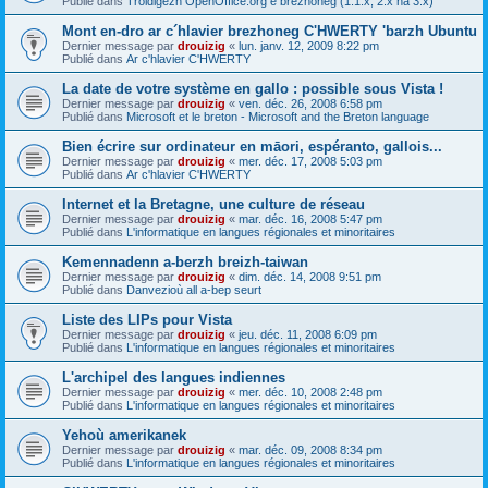
Publié dans
Troidigezh OpenOffice.org e brezhoneg (1.1.x, 2.x ha 3.x)
Mont en-dro ar c´hlavier brezhoneg C'HWERTY 'barzh Ubuntu
Dernier message par
drouizig
«
lun. janv. 12, 2009 8:22 pm
Publié dans
Ar c'hlavier C'HWERTY
La date de votre système en gallo : possible sous Vista !
Dernier message par
drouizig
«
ven. déc. 26, 2008 6:58 pm
Publié dans
Microsoft et le breton - Microsoft and the Breton language
Bien écrire sur ordinateur en māori, espéranto, gallois...
Dernier message par
drouizig
«
mer. déc. 17, 2008 5:03 pm
Publié dans
Ar c'hlavier C'HWERTY
Internet et la Bretagne, une culture de réseau
Dernier message par
drouizig
«
mar. déc. 16, 2008 5:47 pm
Publié dans
L'informatique en langues régionales et minoritaires
Kemennadenn a-berzh breizh-taiwan
Dernier message par
drouizig
«
dim. déc. 14, 2008 9:51 pm
Publié dans
Danvezioù all a-bep seurt
Liste des LIPs pour Vista
Dernier message par
drouizig
«
jeu. déc. 11, 2008 6:09 pm
Publié dans
L'informatique en langues régionales et minoritaires
L'archipel des langues indiennes
Dernier message par
drouizig
«
mer. déc. 10, 2008 2:48 pm
Publié dans
L'informatique en langues régionales et minoritaires
Yehoù amerikanek
Dernier message par
drouizig
«
mar. déc. 09, 2008 8:34 pm
Publié dans
L'informatique en langues régionales et minoritaires