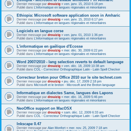
Dernier message par
drouizig
«
ven. janv. 15, 2010 6:18 pm
Publié dans
L'informatique en langues régionales et minoritaires
Ethiopia: Microsoft software application soon in Amharic
Dernier message par
drouizig
«
ven. janv. 15, 2010 6:17 pm
Publié dans
L'informatique en langues régionales et minoritaires
Logiciels en langue corse
Dernier message par
drouizig
«
ven. janv. 01, 2010 1:36 pm
Publié dans
L'informatique en langues régionales et minoritaires
L'informatique en gaélique d'Ecosse
Dernier message par
drouizig
«
mer. déc. 30, 2009 6:22 pm
Publié dans
L'informatique en langues régionales et minoritaires
Word 2007/2010 - lang selection reverts to default language
Dernier message par
drouizig
«
ven. déc. 18, 2009 10:38 am
Publié dans
COL - Correcteur Orthographique Latin - Latin Spell Checker
Correcteur breton pour Office 2010 sur le site technet.com
Dernier message par
drouizig
«
jeu. déc. 17, 2009 2:18 pm
Publié dans
Microsoft et le breton - Microsoft and the Breton language
Informatique en dialectes Same, langues des Lapons
Dernier message par
drouizig
«
mer. déc. 16, 2009 5:46 pm
Publié dans
L'informatique en langues régionales et minoritaires
NeoOffice support on MacOSX
Dernier message par
drouizig
«
sam. déc. 12, 2009 6:33 am
Publié dans
COL - Correcteur Orthographique Latin - Latin Spell Checker
Inkscape 0.47
Dernier message par
Alan Monfort
«
mer. nov. 25, 2009 7:18 am