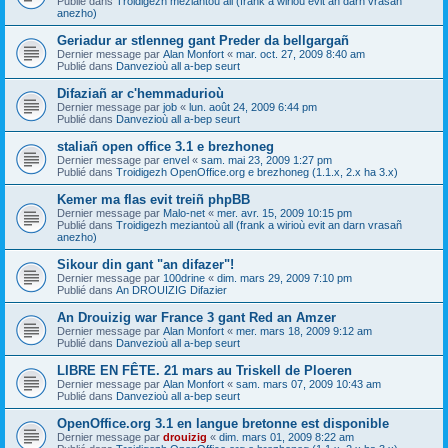
Publié dans
Troidigezh meziantoù all (frank a wirioù evit an darn vrasañ
anezho)
Geriadur ar stlenneg gant Preder da bellgargañ
Dernier message par
Alan Monfort
«
mar. oct. 27, 2009 8:40 am
Publié dans
Danvezioù all a-bep seurt
Difaziañ ar c'hemmadurioù
Dernier message par
job
«
lun. août 24, 2009 6:44 pm
Publié dans
Danvezioù all a-bep seurt
staliañ open office 3.1 e brezhoneg
Dernier message par
envel
«
sam. mai 23, 2009 1:27 pm
Publié dans
Troidigezh OpenOffice.org e brezhoneg (1.1.x, 2.x ha 3.x)
Kemer ma flas evit treiñ phpBB
Dernier message par
Malo-net
«
mer. avr. 15, 2009 10:15 pm
Publié dans
Troidigezh meziantoù all (frank a wirioù evit an darn vrasañ
anezho)
Sikour din gant "an difazer"!
Dernier message par
100drine
«
dim. mars 29, 2009 7:10 pm
Publié dans
An DROUIZIG Difazier
An Drouizig war France 3 gant Red an Amzer
Dernier message par
Alan Monfort
«
mer. mars 18, 2009 9:12 am
Publié dans
Danvezioù all a-bep seurt
LIBRE EN FÊTE. 21 mars au Triskell de Ploeren
Dernier message par
Alan Monfort
«
sam. mars 07, 2009 10:43 am
Publié dans
Danvezioù all a-bep seurt
OpenOffice.org 3.1 en langue bretonne est disponible
Dernier message par
drouizig
«
dim. mars 01, 2009 8:22 am