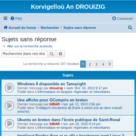
Korvigelloù An DROUIZIG
FAQ
Connexion
R
Accueil du forum
Rechercher
Sujets sans réponse
e
Sujets sans réponse
c
Aller sur la recherche avancée
h
Rechercher
Recherche avancée
e
1
2
3
4
Suivant
La recherche a retourné 197 résultats
r
c
Sujets
h
Windows 8 disponible en Tamazight
e
Dernier message par
drouizig
«
sam. févr. 16, 2013 9:17 pm
Publié dans
L'informatique en langues régionales et minoritaires
r
Une affiche pour GCompris en breton
Dernier message par
bIBAR
«
lun. juil. 12, 2010 2:56 pm
Publié dans
Troidigezh meziantoù all (frank a wirioù evit an darn vrasañ
anezho)
Ubuntu en breton dans l'école publique de Saint-Rvoal
Dernier message par
bIBAR
«
lun. juin 28, 2010 8:14 pm
Publié dans
L'informatique en langues régionales et minoritaires
Implijout Firefox (hag ar re all) e brezhoneg gant Linux ?