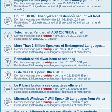
Dernier message par
jeremy
«
dim. juin 13, 2010 2:29 pm
Publié dans
Troidigezh meziantoù all (frank a wirioù evit an darn vrasañ
anezho)
Ubuntu 10.04: Dibab yezh an testennoù nad int ket troet
Dernier message par
Michel
«
dim. juin 06, 2010 10:34 am
Publié dans
Troidigezh meziantoù all (frank a wirioù evit an darn vrasañ
anezho)
Télécharger/Pellgargañ ADD 2007/HDA amañ
Dernier message par
drouizig
«
dim. avr. 04, 2010 10:24 am
Publié dans
An DROUIZIG Difazier
More Than 1 Billion Speakers of Endangered Languages...
Dernier message par
drouizig
«
lun. mars 08, 2010 11:17 am
Publié dans
L'informatique en langues régionales et minoritaires
Pennadoù-skrid diwar-benn ar stlenneg
Dernier message par
drouizig
«
lun. févr. 01, 2010 3:31 pm
Publié dans
L'informatique en langues régionales et minoritaires
Liste des LIPs pour Office 2010
Dernier message par
drouizig
«
ven. janv. 22, 2010 5:35 pm
Publié dans
L'informatique en langues régionales et minoritaires
Le K barré breton a ses caractères officiels !
Dernier message par
drouizig
«
lun. janv. 18, 2010 5:55 pm
Publié dans
L'informatique en langues régionales et minoritaires
Microsoft Windows 7 Will Speak 10 Languages from Africa
Dernier message par
drouizig
«
ven. janv. 15, 2010 6:21 pm
Publié dans
L'informatique en langues régionales et minoritaires
Ethiopia - Microsoft to release Windows 7 in Amharic