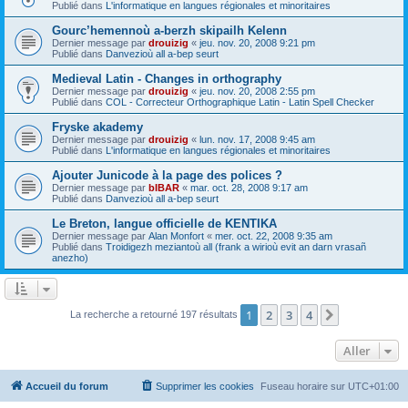
Publié dans
L'informatique en langues régionales et minoritaires
Gourc’hemennoù a-berzh skipailh Kelenn
Dernier message par
drouizig
«
jeu. nov. 20, 2008 9:21 pm
Publié dans
Danvezioù all a-bep seurt
Medieval Latin - Changes in orthography
Dernier message par
drouizig
«
jeu. nov. 20, 2008 2:55 pm
Publié dans
COL - Correcteur Orthographique Latin - Latin Spell Checker
Fryske akademy
Dernier message par
drouizig
«
lun. nov. 17, 2008 9:45 am
Publié dans
L'informatique en langues régionales et minoritaires
Ajouter Junicode à la page des polices ?
Dernier message par
bIBAR
«
mar. oct. 28, 2008 9:17 am
Publié dans
Danvezioù all a-bep seurt
Le Breton, langue officielle de KENTIKA
Dernier message par
Alan Monfort
«
mer. oct. 22, 2008 9:35 am
Publié dans
Troidigezh meziantoù all (frank a wirioù evit an darn vrasañ
anezho)
1
2
3
4
Suivant
La recherche a retourné 197 résultats
Aller
Accueil du forum
Supprimer les cookies
Fuseau horaire sur
UTC+01:00