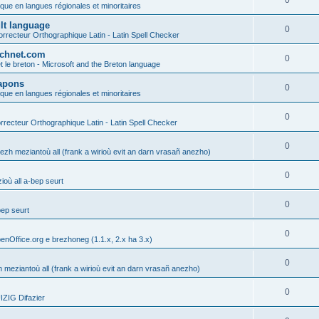
0
ique en langues régionales et minoritaires
ult language
0
rrecteur Orthographique Latin - Latin Spell Checker
technet.com
0
t le breton - Microsoft and the Breton language
Lapons
0
ique en langues régionales et minoritaires
0
recteur Orthographique Latin - Latin Spell Checker
0
gezh meziantoù all (frank a wirioù evit an darn vrasañ anezho)
0
où all a-bep seurt
0
bep seurt
0
enOffice.org e brezhoneg (1.1.x, 2.x ha 3.x)
0
h meziantoù all (frank a wirioù evit an darn vrasañ anezho)
0
ZIG Difazier