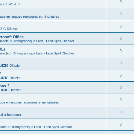
0
vier C'HWERTY
0
ique en langues régionales et minoritaires
0
IG Difazier
rosoft Office
0
recteur Orthographique Latin - Latin Spell Checker
OL)
0
recteur Orthographique Latin - Latin Spell Checker
0
IZIG Difazier
?
0
IZIG Difazier
 pas ?
0
IZIG Difazier
0
ique en langues régionales et minoritaires
0
all a-bep seurt
0
ecteur Orthographique Latin - Latin Spell Checker