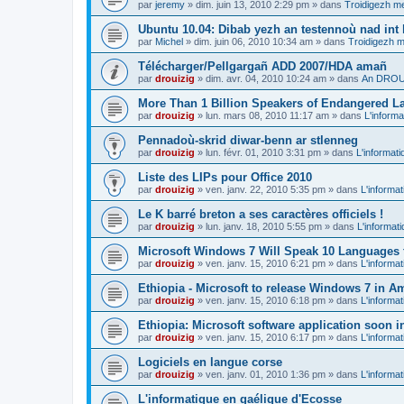
par
jeremy
»
dim. juin 13, 2010 2:29 pm
» dans
Troidigezh me
Ubuntu 10.04: Dibab yezh an testennoù nad int k
par
Michel
»
dim. juin 06, 2010 10:34 am
» dans
Troidigezh m
Télécharger/Pellgargañ ADD 2007/HDA amañ
par
drouizig
»
dim. avr. 04, 2010 10:24 am
» dans
An DROUI
More Than 1 Billion Speakers of Endangered L
par
drouizig
»
lun. mars 08, 2010 11:17 am
» dans
L'informa
Pennadoù-skrid diwar-benn ar stlenneg
par
drouizig
»
lun. févr. 01, 2010 3:31 pm
» dans
L'informati
Liste des LIPs pour Office 2010
par
drouizig
»
ven. janv. 22, 2010 5:35 pm
» dans
L'informat
Le K barré breton a ses caractères officiels !
par
drouizig
»
lun. janv. 18, 2010 5:55 pm
» dans
L'informat
Microsoft Windows 7 Will Speak 10 Languages 
par
drouizig
»
ven. janv. 15, 2010 6:21 pm
» dans
L'informat
Ethiopia - Microsoft to release Windows 7 in A
par
drouizig
»
ven. janv. 15, 2010 6:18 pm
» dans
L'informat
Ethiopia: Microsoft software application soon 
par
drouizig
»
ven. janv. 15, 2010 6:17 pm
» dans
L'informat
Logiciels en langue corse
par
drouizig
»
ven. janv. 01, 2010 1:36 pm
» dans
L'informat
L'informatique en gaélique d'Ecosse