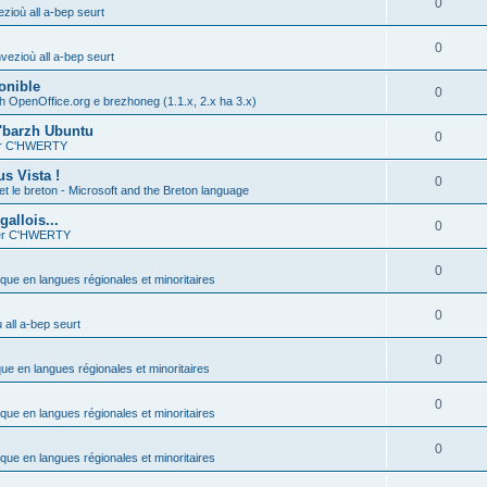
0
zioù all a-bep seurt
0
vezioù all a-bep seurt
onible
0
h OpenOffice.org e brezhoneg (1.1.x, 2.x ha 3.x)
'barzh Ubuntu
0
ier C'HWERTY
s Vista !
0
et le breton - Microsoft and the Breton language
allois...
0
ier C'HWERTY
0
ique en langues régionales et minoritaires
0
all a-bep seurt
0
que en langues régionales et minoritaires
0
ique en langues régionales et minoritaires
0
ique en langues régionales et minoritaires