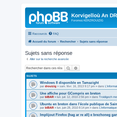
Korvigelloù An D
Foromoù KERZROUIZIG
Raccourcis
FAQ
Accueil du forum
Rechercher
Sujets sans réponse
Sujets sans réponse
Aller sur la recherche avancée
Rechercher
Recherche avancée
SUJETS
Windows 8 disponible en Tamazight
par
drouizig
»
sam. févr. 16, 2013 9:17 pm
» dans
L'informa
Une affiche pour GCompris en breton
par
bIBAR
»
lun. juil. 12, 2010 2:56 pm
» dans
Troidigezh mez
Ubuntu en breton dans l'école publique de Sain
par
bIBAR
»
lun. juin 28, 2010 8:14 pm
» dans
L'informatique
Implijout Firefox (hag ar re all) e brezhoneg ga