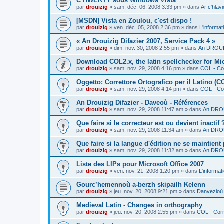
C’HWERTY sous Windows Vista
par
drouizig
»
sam. déc. 06, 2008 3:33 pm
» dans
Ar c'hla
[MSDN] Vista en Zoulou, c'est dispo !
par
drouizig
»
ven. déc. 05, 2008 2:36 pm
» dans
L'informat
« An Drouizig Difazier 2007, Service Pack 4 »
par
drouizig
»
dim. nov. 30, 2008 2:55 pm
» dans
An DROUIZ
Download COL2.x, the latin spellchecker for Mic
par
drouizig
»
sam. nov. 29, 2008 4:16 pm
» dans
COL - Cor
Oggetto: Correttore Ortografico per il Latino (C
par
drouizig
»
sam. nov. 29, 2008 4:14 pm
» dans
COL - Cor
An Drouizig Difazier - Daveoù - Références
par
drouizig
»
sam. nov. 29, 2008 11:47 am
» dans
An DROU
Que faire si le correcteur est ou devient inactif 
par
drouizig
»
sam. nov. 29, 2008 11:34 am
» dans
An DROU
Que faire si la langue d'édition ne se maintient
par
drouizig
»
sam. nov. 29, 2008 11:32 am
» dans
An DROU
Liste des LIPs pour Microsoft Office 2007
par
drouizig
»
ven. nov. 21, 2008 1:20 pm
» dans
L'informat
Gourc’hemennoù a-berzh skipailh Kelenn
par
drouizig
»
jeu. nov. 20, 2008 9:21 pm
» dans
Danvezioù 
Medieval Latin - Changes in orthography
par
drouizig
»
jeu. nov. 20, 2008 2:55 pm
» dans
COL - Corr