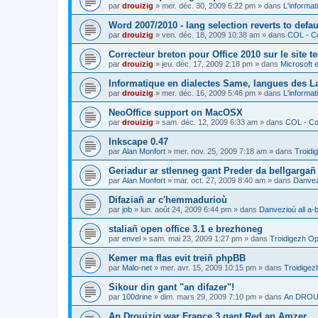
par
drouizig
»
mer. déc. 30, 2009 6:22 pm
» dans
L'informat
Word 2007/2010 - lang selection reverts to defa
par
drouizig
»
ven. déc. 18, 2009 10:38 am
» dans
COL - Co
Correcteur breton pour Office 2010 sur le site 
par
drouizig
»
jeu. déc. 17, 2009 2:18 pm
» dans
Microsoft e
Informatique en dialectes Same, langues des 
par
drouizig
»
mer. déc. 16, 2009 5:46 pm
» dans
L'informat
NeoOffice support on MacOSX
par
drouizig
»
sam. déc. 12, 2009 6:33 am
» dans
COL - Cor
Inkscape 0.47
par
Alan Monfort
»
mer. nov. 25, 2009 7:18 am
» dans
Troidi
Geriadur ar stlenneg gant Preder da bellgargañ
par
Alan Monfort
»
mar. oct. 27, 2009 8:40 am
» dans
Danvezi
Difaziañ ar c'hemmadurioù
par
job
»
lun. août 24, 2009 6:44 pm
» dans
Danvezioù all a-
staliañ open office 3.1 e brezhoneg
par
envel
»
sam. mai 23, 2009 1:27 pm
» dans
Troidigezh Op
Kemer ma flas evit treiñ phpBB
par
Malo-net
»
mer. avr. 15, 2009 10:15 pm
» dans
Troidigez
Sikour din gant "an difazer"!
par
100drine
»
dim. mars 29, 2009 7:10 pm
» dans
An DROUI
An Drouizig war France 3 gant Red an Amzer