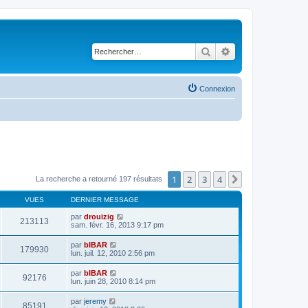
Rechercher
Recherche avancé
Connexion
1
2
3
4
Suivant
La recherche a retourné 197 résultats
VUES
DERNIER MESSAGE
par
drouizig
213113
sam. févr. 16, 2013 9:17 pm
par
bIBAR
179930
lun. juil. 12, 2010 2:56 pm
par
bIBAR
92176
lun. juin 28, 2010 8:14 pm
par
jeremy
85191