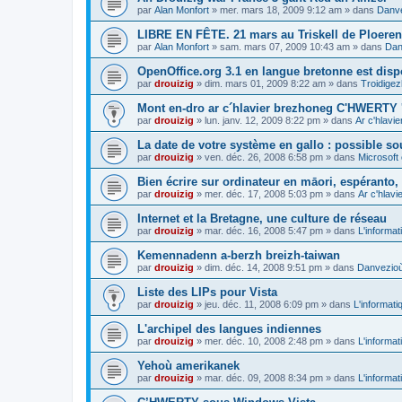
par
Alan Monfort
»
mer. mars 18, 2009 9:12 am
» dans
Danve
LIBRE EN FÊTE. 21 mars au Triskell de Ploeren
par
Alan Monfort
»
sam. mars 07, 2009 10:43 am
» dans
Dan
OpenOffice.org 3.1 en langue bretonne est disp
par
drouizig
»
dim. mars 01, 2009 8:22 am
» dans
Troidigez
Mont en-dro ar c´hlavier brezhoneg C'HWERTY 
par
drouizig
»
lun. janv. 12, 2009 8:22 pm
» dans
Ar c'hlav
La date de votre système en gallo : possible sou
par
drouizig
»
ven. déc. 26, 2008 6:58 pm
» dans
Microsoft 
Bien écrire sur ordinateur en māori, espéranto, g
par
drouizig
»
mer. déc. 17, 2008 5:03 pm
» dans
Ar c'hlav
Internet et la Bretagne, une culture de réseau
par
drouizig
»
mar. déc. 16, 2008 5:47 pm
» dans
L'informat
Kemennadenn a-berzh breizh-taiwan
par
drouizig
»
dim. déc. 14, 2008 9:51 pm
» dans
Danvezioù 
Liste des LIPs pour Vista
par
drouizig
»
jeu. déc. 11, 2008 6:09 pm
» dans
L'informati
L'archipel des langues indiennes
par
drouizig
»
mer. déc. 10, 2008 2:48 pm
» dans
L'informat
Yehoù amerikanek
par
drouizig
»
mar. déc. 09, 2008 8:34 pm
» dans
L'informat