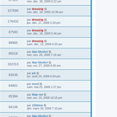
87523
mer. déc. 30, 2009 6:22 pm
par
drouizig
157690
ven. déc. 18, 2009 10:38 am
par
drouizig
176432
jeu. déc. 17, 2009 2:18 pm
par
drouizig
87593
mer. déc. 16, 2009 5:46 pm
par
drouizig
89965
sam. déc. 12, 2009 6:33 am
par
Alan Monfort
85018
mer. nov. 25, 2009 7:18 am
par
Alan Monfort
162313
mar. oct. 27, 2009 8:40 am
par
job
83536
lun. août 24, 2009 6:44 pm
par
envel
84801
sam. mai 23, 2009 1:27 pm
par
Malo-net
85394
mer. avr. 15, 2009 10:15 pm
par
100drine
84146
dim. mars 29, 2009 7:10 pm
par
Alan Monfort