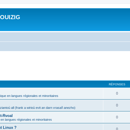
ROUIZIG
RÉPONSES
0
tique en langues régionales et minoritaires
0
iantoù all (frank a wirioù evit an darn vrasañ anezho)
t-Rvoal
0
 en langues régionales et minoritaires
nt Linux ?
0