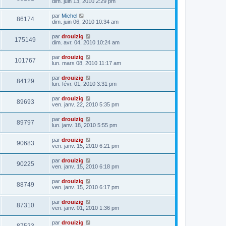
dim. juin 13, 2010 2:29 pm
par
Michel
86174
dim. juin 06, 2010 10:34 am
par
drouizig
175149
dim. avr. 04, 2010 10:24 am
par
drouizig
101767
lun. mars 08, 2010 11:17 am
par
drouizig
84129
lun. févr. 01, 2010 3:31 pm
par
drouizig
89693
ven. janv. 22, 2010 5:35 pm
par
drouizig
89797
lun. janv. 18, 2010 5:55 pm
par
drouizig
90683
ven. janv. 15, 2010 6:21 pm
par
drouizig
90225
ven. janv. 15, 2010 6:18 pm
par
drouizig
88749
ven. janv. 15, 2010 6:17 pm
par
drouizig
87310
ven. janv. 01, 2010 1:36 pm
par
drouizig