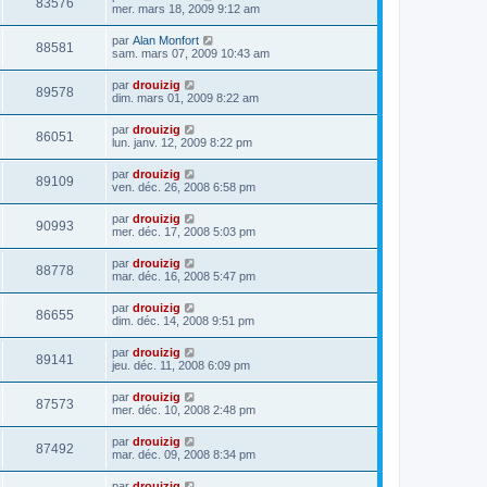
83576
mer. mars 18, 2009 9:12 am
par
Alan Monfort
88581
sam. mars 07, 2009 10:43 am
par
drouizig
89578
dim. mars 01, 2009 8:22 am
par
drouizig
86051
lun. janv. 12, 2009 8:22 pm
par
drouizig
89109
ven. déc. 26, 2008 6:58 pm
par
drouizig
90993
mer. déc. 17, 2008 5:03 pm
par
drouizig
88778
mar. déc. 16, 2008 5:47 pm
par
drouizig
86655
dim. déc. 14, 2008 9:51 pm
par
drouizig
89141
jeu. déc. 11, 2008 6:09 pm
par
drouizig
87573
mer. déc. 10, 2008 2:48 pm
par
drouizig
87492
mar. déc. 09, 2008 8:34 pm
par
drouizig