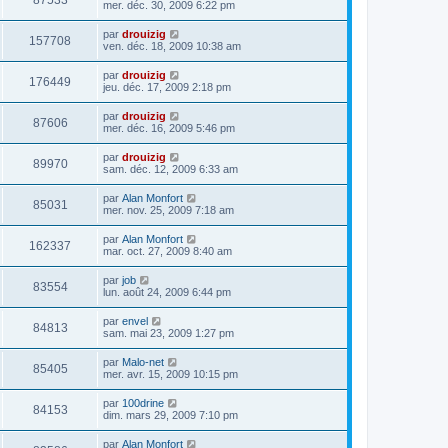
87533
mer. déc. 30, 2009 6:22 pm
par
drouizig
157708
ven. déc. 18, 2009 10:38 am
par
drouizig
176449
jeu. déc. 17, 2009 2:18 pm
par
drouizig
87606
mer. déc. 16, 2009 5:46 pm
par
drouizig
89970
sam. déc. 12, 2009 6:33 am
par
Alan Monfort
85031
mer. nov. 25, 2009 7:18 am
par
Alan Monfort
162337
mar. oct. 27, 2009 8:40 am
par
job
83554
lun. août 24, 2009 6:44 pm
par
envel
84813
sam. mai 23, 2009 1:27 pm
par
Malo-net
85405
mer. avr. 15, 2009 10:15 pm
par
100drine
84153
dim. mars 29, 2009 7:10 pm
par
Alan Monfort