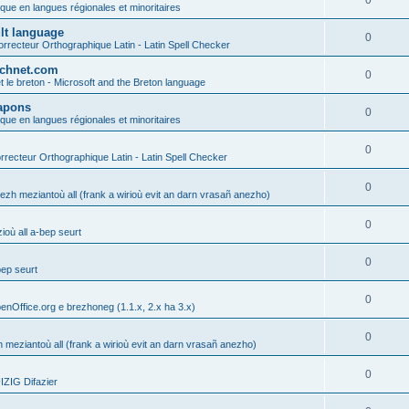
0
ique en langues régionales et minoritaires
ult language
0
rrecteur Orthographique Latin - Latin Spell Checker
technet.com
0
t le breton - Microsoft and the Breton language
Lapons
0
ique en langues régionales et minoritaires
0
recteur Orthographique Latin - Latin Spell Checker
0
gezh meziantoù all (frank a wirioù evit an darn vrasañ anezho)
0
où all a-bep seurt
0
bep seurt
0
enOffice.org e brezhoneg (1.1.x, 2.x ha 3.x)
0
h meziantoù all (frank a wirioù evit an darn vrasañ anezho)
0
ZIG Difazier