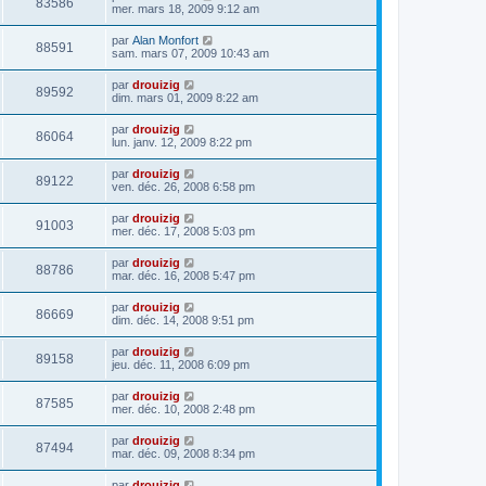
83586
mer. mars 18, 2009 9:12 am
par
Alan Monfort
88591
sam. mars 07, 2009 10:43 am
par
drouizig
89592
dim. mars 01, 2009 8:22 am
par
drouizig
86064
lun. janv. 12, 2009 8:22 pm
par
drouizig
89122
ven. déc. 26, 2008 6:58 pm
par
drouizig
91003
mer. déc. 17, 2008 5:03 pm
par
drouizig
88786
mar. déc. 16, 2008 5:47 pm
par
drouizig
86669
dim. déc. 14, 2008 9:51 pm
par
drouizig
89158
jeu. déc. 11, 2008 6:09 pm
par
drouizig
87585
mer. déc. 10, 2008 2:48 pm
par
drouizig
87494
mar. déc. 09, 2008 8:34 pm
par
drouizig