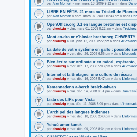
par
Alan Monfort
»
mer. mars 18, 2009 9:12 am
» dans
Danve
LIBRE EN FÊTE. 21 mars au Triskell de Ploeren
par
Alan Monfort
»
sam. mars 07, 2009 10:43 am
» dans
Dan
OpenOffice.org 3.1 en langue bretonne est disp
par
drouizig
»
dim. mars 01, 2009 8:22 am
» dans
Troidigez
Mont en-dro ar c´hlavier brezhoneg C'HWERTY 
par
drouizig
»
lun. janv. 12, 2009 8:22 pm
» dans
Ar c'hlav
La date de votre système en gallo : possible sou
par
drouizig
»
ven. déc. 26, 2008 6:58 pm
» dans
Microsoft 
Bien écrire sur ordinateur en māori, espéranto, g
par
drouizig
»
mer. déc. 17, 2008 5:03 pm
» dans
Ar c'hlav
Internet et la Bretagne, une culture de réseau
par
drouizig
»
mar. déc. 16, 2008 5:47 pm
» dans
L'informat
Kemennadenn a-berzh breizh-taiwan
par
drouizig
»
dim. déc. 14, 2008 9:51 pm
» dans
Danvezioù 
Liste des LIPs pour Vista
par
drouizig
»
jeu. déc. 11, 2008 6:09 pm
» dans
L'informati
L'archipel des langues indiennes
par
drouizig
»
mer. déc. 10, 2008 2:48 pm
» dans
L'informat
Yehoù amerikanek
par
drouizig
»
mar. déc. 09, 2008 8:34 pm
» dans
L'informat