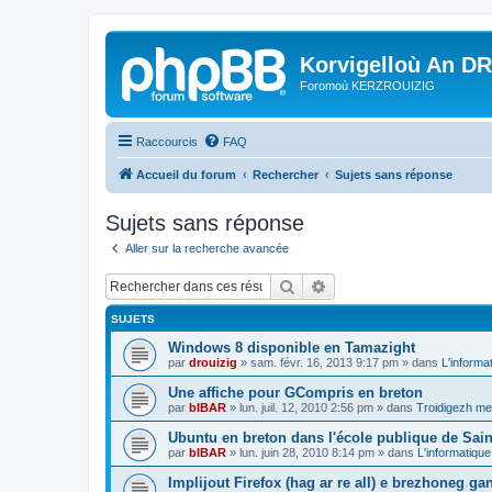
Korvigelloù An D
Foromoù KERZROUIZIG
Raccourcis
FAQ
Accueil du forum
Rechercher
Sujets sans réponse
Sujets sans réponse
Aller sur la recherche avancée
Rechercher
Recherche avancée
SUJETS
Windows 8 disponible en Tamazight
par
drouizig
»
sam. févr. 16, 2013 9:17 pm
» dans
L'informa
Une affiche pour GCompris en breton
par
bIBAR
»
lun. juil. 12, 2010 2:56 pm
» dans
Troidigezh mez
Ubuntu en breton dans l'école publique de Sain
par
bIBAR
»
lun. juin 28, 2010 8:14 pm
» dans
L'informatique
Implijout Firefox (hag ar re all) e brezhoneg ga