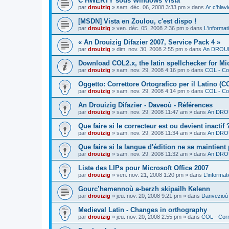
C’HWERTY sous Windows Vista
par
drouizig
»
sam. déc. 06, 2008 3:33 pm
» dans
Ar c'hla
[MSDN] Vista en Zoulou, c'est dispo !
par
drouizig
»
ven. déc. 05, 2008 2:36 pm
» dans
L'informat
« An Drouizig Difazier 2007, Service Pack 4 »
par
drouizig
»
dim. nov. 30, 2008 2:55 pm
» dans
An DROUIZ
Download COL2.x, the latin spellchecker for Mic
par
drouizig
»
sam. nov. 29, 2008 4:16 pm
» dans
COL - Cor
Oggetto: Correttore Ortografico per il Latino (C
par
drouizig
»
sam. nov. 29, 2008 4:14 pm
» dans
COL - Cor
An Drouizig Difazier - Daveoù - Références
par
drouizig
»
sam. nov. 29, 2008 11:47 am
» dans
An DROU
Que faire si le correcteur est ou devient inactif 
par
drouizig
»
sam. nov. 29, 2008 11:34 am
» dans
An DROU
Que faire si la langue d'édition ne se maintient
par
drouizig
»
sam. nov. 29, 2008 11:32 am
» dans
An DROU
Liste des LIPs pour Microsoft Office 2007
par
drouizig
»
ven. nov. 21, 2008 1:20 pm
» dans
L'informat
Gourc’hemennoù a-berzh skipailh Kelenn
par
drouizig
»
jeu. nov. 20, 2008 9:21 pm
» dans
Danvezioù 
Medieval Latin - Changes in orthography
par
drouizig
»
jeu. nov. 20, 2008 2:55 pm
» dans
COL - Corr