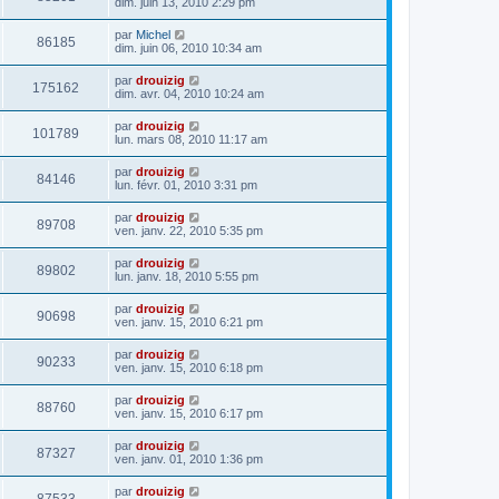
dim. juin 13, 2010 2:29 pm
par
Michel
86185
dim. juin 06, 2010 10:34 am
par
drouizig
175162
dim. avr. 04, 2010 10:24 am
par
drouizig
101789
lun. mars 08, 2010 11:17 am
par
drouizig
84146
lun. févr. 01, 2010 3:31 pm
par
drouizig
89708
ven. janv. 22, 2010 5:35 pm
par
drouizig
89802
lun. janv. 18, 2010 5:55 pm
par
drouizig
90698
ven. janv. 15, 2010 6:21 pm
par
drouizig
90233
ven. janv. 15, 2010 6:18 pm
par
drouizig
88760
ven. janv. 15, 2010 6:17 pm
par
drouizig
87327
ven. janv. 01, 2010 1:36 pm
par
drouizig