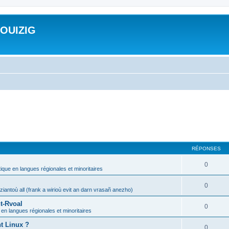
ROUIZIG
RÉPONSES
0
tique en langues régionales et minoritaires
0
iantoù all (frank a wirioù evit an darn vrasañ anezho)
t-Rvoal
0
 en langues régionales et minoritaires
nt Linux ?
0