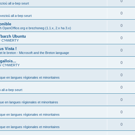
0
zioù all a-bep seurt
0
vezioù all a-bep seurt
onible
0
h OpenOffice.org e brezhoneg (1.1.x, 2.x ha 3.x)
'barzh Ubuntu
0
ier C'HWERTY
s Vista !
0
et le breton - Microsoft and the Breton language
allois...
0
ier C'HWERTY
0
ique en langues régionales et minoritaires
0
all a-bep seurt
0
que en langues régionales et minoritaires
0
ique en langues régionales et minoritaires
0
ique en langues régionales et minoritaires