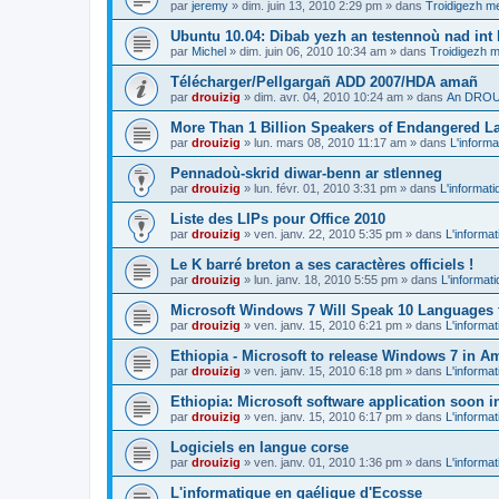
par
jeremy
»
dim. juin 13, 2010 2:29 pm
» dans
Troidigezh me
Ubuntu 10.04: Dibab yezh an testennoù nad int k
par
Michel
»
dim. juin 06, 2010 10:34 am
» dans
Troidigezh m
Télécharger/Pellgargañ ADD 2007/HDA amañ
par
drouizig
»
dim. avr. 04, 2010 10:24 am
» dans
An DROUI
More Than 1 Billion Speakers of Endangered L
par
drouizig
»
lun. mars 08, 2010 11:17 am
» dans
L'informa
Pennadoù-skrid diwar-benn ar stlenneg
par
drouizig
»
lun. févr. 01, 2010 3:31 pm
» dans
L'informati
Liste des LIPs pour Office 2010
par
drouizig
»
ven. janv. 22, 2010 5:35 pm
» dans
L'informat
Le K barré breton a ses caractères officiels !
par
drouizig
»
lun. janv. 18, 2010 5:55 pm
» dans
L'informat
Microsoft Windows 7 Will Speak 10 Languages 
par
drouizig
»
ven. janv. 15, 2010 6:21 pm
» dans
L'informat
Ethiopia - Microsoft to release Windows 7 in A
par
drouizig
»
ven. janv. 15, 2010 6:18 pm
» dans
L'informat
Ethiopia: Microsoft software application soon 
par
drouizig
»
ven. janv. 15, 2010 6:17 pm
» dans
L'informat
Logiciels en langue corse
par
drouizig
»
ven. janv. 01, 2010 1:36 pm
» dans
L'informat
L'informatique en gaélique d'Ecosse