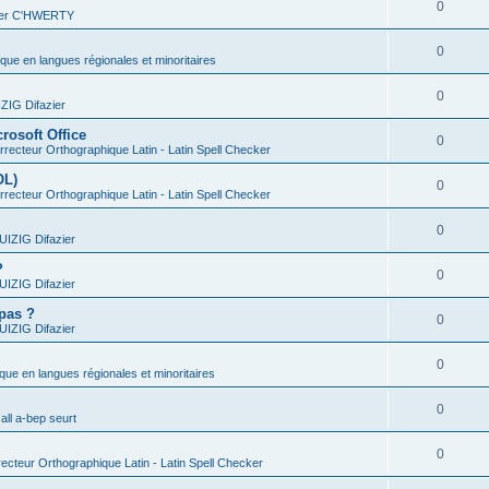
0
vier C'HWERTY
0
ique en langues régionales et minoritaires
0
IG Difazier
rosoft Office
0
recteur Orthographique Latin - Latin Spell Checker
OL)
0
recteur Orthographique Latin - Latin Spell Checker
0
IZIG Difazier
?
0
IZIG Difazier
 pas ?
0
IZIG Difazier
0
ique en langues régionales et minoritaires
0
all a-bep seurt
0
ecteur Orthographique Latin - Latin Spell Checker