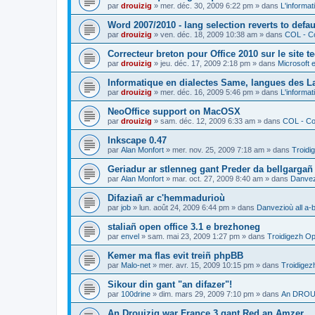
par
drouizig
»
mer. déc. 30, 2009 6:22 pm
» dans
L'informat
Word 2007/2010 - lang selection reverts to defa
par
drouizig
»
ven. déc. 18, 2009 10:38 am
» dans
COL - Co
Correcteur breton pour Office 2010 sur le site 
par
drouizig
»
jeu. déc. 17, 2009 2:18 pm
» dans
Microsoft e
Informatique en dialectes Same, langues des 
par
drouizig
»
mer. déc. 16, 2009 5:46 pm
» dans
L'informat
NeoOffice support on MacOSX
par
drouizig
»
sam. déc. 12, 2009 6:33 am
» dans
COL - Cor
Inkscape 0.47
par
Alan Monfort
»
mer. nov. 25, 2009 7:18 am
» dans
Troidi
Geriadur ar stlenneg gant Preder da bellgargañ
par
Alan Monfort
»
mar. oct. 27, 2009 8:40 am
» dans
Danvezi
Difaziañ ar c'hemmadurioù
par
job
»
lun. août 24, 2009 6:44 pm
» dans
Danvezioù all a-
staliañ open office 3.1 e brezhoneg
par
envel
»
sam. mai 23, 2009 1:27 pm
» dans
Troidigezh Op
Kemer ma flas evit treiñ phpBB
par
Malo-net
»
mer. avr. 15, 2009 10:15 pm
» dans
Troidigez
Sikour din gant "an difazer"!
par
100drine
»
dim. mars 29, 2009 7:10 pm
» dans
An DROUI
An Drouizig war France 3 gant Red an Amzer