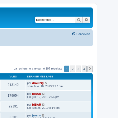
Rechercher
Recherche avancé
Connexion
1
2
3
4
Suivant
La recherche a retourné 197 résultats
VUES
DERNIER MESSAGE
par
drouizig
213142
sam. févr. 16, 2013 9:17 pm
par
bIBAR
179954
lun. juil. 12, 2010 2:56 pm
par
bIBAR
92191
lun. juin 28, 2010 8:14 pm
par
jeremy
85201