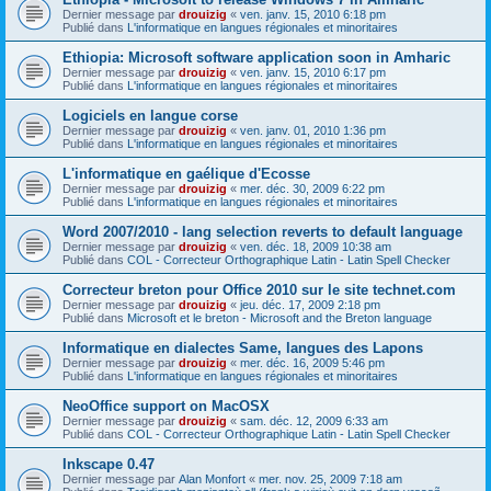
Dernier message par
drouizig
«
ven. janv. 15, 2010 6:18 pm
Publié dans
L'informatique en langues régionales et minoritaires
Ethiopia: Microsoft software application soon in Amharic
Dernier message par
drouizig
«
ven. janv. 15, 2010 6:17 pm
Publié dans
L'informatique en langues régionales et minoritaires
Logiciels en langue corse
Dernier message par
drouizig
«
ven. janv. 01, 2010 1:36 pm
Publié dans
L'informatique en langues régionales et minoritaires
L'informatique en gaélique d'Ecosse
Dernier message par
drouizig
«
mer. déc. 30, 2009 6:22 pm
Publié dans
L'informatique en langues régionales et minoritaires
Word 2007/2010 - lang selection reverts to default language
Dernier message par
drouizig
«
ven. déc. 18, 2009 10:38 am
Publié dans
COL - Correcteur Orthographique Latin - Latin Spell Checker
Correcteur breton pour Office 2010 sur le site technet.com
Dernier message par
drouizig
«
jeu. déc. 17, 2009 2:18 pm
Publié dans
Microsoft et le breton - Microsoft and the Breton language
Informatique en dialectes Same, langues des Lapons
Dernier message par
drouizig
«
mer. déc. 16, 2009 5:46 pm
Publié dans
L'informatique en langues régionales et minoritaires
NeoOffice support on MacOSX
Dernier message par
drouizig
«
sam. déc. 12, 2009 6:33 am
Publié dans
COL - Correcteur Orthographique Latin - Latin Spell Checker
Inkscape 0.47
Dernier message par
Alan Monfort
«
mer. nov. 25, 2009 7:18 am