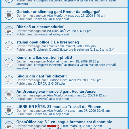
Publié dans
Troidigezh meziantoù all (frank a wirioù evit an darn vrasañ
anezho)
Geriadur ar stlenneg gant Preder da bellgargañ
Dernier message par
Alan Monfort
«
mar. oct. 27, 2009 8:40 am
Publié dans
Danvezioù all a-bep seurt
Difaziañ ar c'hemmadurioù
Dernier message par
job
«
lun. août 24, 2009 6:44 pm
Publié dans
Danvezioù all a-bep seurt
staliañ open office 3.1 e brezhoneg
Dernier message par
envel
«
sam. mai 23, 2009 1:27 pm
Publié dans
Troidigezh OpenOffice.org e brezhoneg (1.1.x, 2.x ha 3.x)
Kemer ma flas evit treiñ phpBB
Dernier message par
Malo-net
«
mer. avr. 15, 2009 10:15 pm
Publié dans
Troidigezh meziantoù all (frank a wirioù evit an darn vrasañ
anezho)
Sikour din gant "an difazer"!
Dernier message par
100drine
«
dim. mars 29, 2009 7:10 pm
Publié dans
An DROUIZIG Difazier
An Drouizig war France 3 gant Red an Amzer
Dernier message par
Alan Monfort
«
mer. mars 18, 2009 9:12 am
Publié dans
Danvezioù all a-bep seurt
LIBRE EN FÊTE. 21 mars au Triskell de Ploeren
Dernier message par
Alan Monfort
«
sam. mars 07, 2009 10:43 am
Publié dans
Danvezioù all a-bep seurt
OpenOffice.org 3.1 en langue bretonne est disponible
Dernier message par
drouizig
«
dim. mars 01, 2009 8:22 am