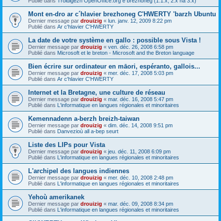
Publié dans
Troidigezh OpenOffice.org e brezhoneg (1.1.x, 2.x ha 3.x)
Mont en-dro ar c´hlavier brezhoneg C'HWERTY 'barzh Ubuntu
Dernier message par
drouizig
«
lun. janv. 12, 2009 8:22 pm
Publié dans
Ar c'hlavier C'HWERTY
La date de votre système en gallo : possible sous Vista !
Dernier message par
drouizig
«
ven. déc. 26, 2008 6:58 pm
Publié dans
Microsoft et le breton - Microsoft and the Breton language
Bien écrire sur ordinateur en māori, espéranto, gallois...
Dernier message par
drouizig
«
mer. déc. 17, 2008 5:03 pm
Publié dans
Ar c'hlavier C'HWERTY
Internet et la Bretagne, une culture de réseau
Dernier message par
drouizig
«
mar. déc. 16, 2008 5:47 pm
Publié dans
L'informatique en langues régionales et minoritaires
Kemennadenn a-berzh breizh-taiwan
Dernier message par
drouizig
«
dim. déc. 14, 2008 9:51 pm
Publié dans
Danvezioù all a-bep seurt
Liste des LIPs pour Vista
Dernier message par
drouizig
«
jeu. déc. 11, 2008 6:09 pm
Publié dans
L'informatique en langues régionales et minoritaires
L'archipel des langues indiennes
Dernier message par
drouizig
«
mer. déc. 10, 2008 2:48 pm
Publié dans
L'informatique en langues régionales et minoritaires
Yehoù amerikanek
Dernier message par
drouizig
«
mar. déc. 09, 2008 8:34 pm
Publié dans
L'informatique en langues régionales et minoritaires