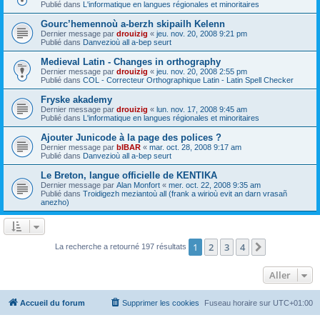
Publié dans
L'informatique en langues régionales et minoritaires
Gourc’hemennoù a-berzh skipailh Kelenn
Dernier message par
drouizig
«
jeu. nov. 20, 2008 9:21 pm
Publié dans
Danvezioù all a-bep seurt
Medieval Latin - Changes in orthography
Dernier message par
drouizig
«
jeu. nov. 20, 2008 2:55 pm
Publié dans
COL - Correcteur Orthographique Latin - Latin Spell Checker
Fryske akademy
Dernier message par
drouizig
«
lun. nov. 17, 2008 9:45 am
Publié dans
L'informatique en langues régionales et minoritaires
Ajouter Junicode à la page des polices ?
Dernier message par
bIBAR
«
mar. oct. 28, 2008 9:17 am
Publié dans
Danvezioù all a-bep seurt
Le Breton, langue officielle de KENTIKA
Dernier message par
Alan Monfort
«
mer. oct. 22, 2008 9:35 am
Publié dans
Troidigezh meziantoù all (frank a wirioù evit an darn vrasañ
anezho)
1
2
3
4
Suivant
La recherche a retourné 197 résultats
Aller
Accueil du forum
Supprimer les cookies
Fuseau horaire sur
UTC+01:00