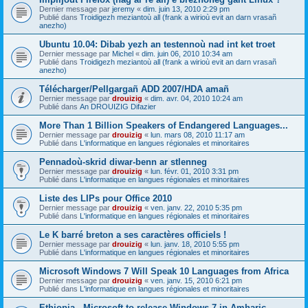
Dernier message par
jeremy
«
dim. juin 13, 2010 2:29 pm
Publié dans
Troidigezh meziantoù all (frank a wirioù evit an darn vrasañ
anezho)
Ubuntu 10.04: Dibab yezh an testennoù nad int ket troet
Dernier message par
Michel
«
dim. juin 06, 2010 10:34 am
Publié dans
Troidigezh meziantoù all (frank a wirioù evit an darn vrasañ
anezho)
Télécharger/Pellgargañ ADD 2007/HDA amañ
Dernier message par
drouizig
«
dim. avr. 04, 2010 10:24 am
Publié dans
An DROUIZIG Difazier
More Than 1 Billion Speakers of Endangered Languages...
Dernier message par
drouizig
«
lun. mars 08, 2010 11:17 am
Publié dans
L'informatique en langues régionales et minoritaires
Pennadoù-skrid diwar-benn ar stlenneg
Dernier message par
drouizig
«
lun. févr. 01, 2010 3:31 pm
Publié dans
L'informatique en langues régionales et minoritaires
Liste des LIPs pour Office 2010
Dernier message par
drouizig
«
ven. janv. 22, 2010 5:35 pm
Publié dans
L'informatique en langues régionales et minoritaires
Le K barré breton a ses caractères officiels !
Dernier message par
drouizig
«
lun. janv. 18, 2010 5:55 pm
Publié dans
L'informatique en langues régionales et minoritaires
Microsoft Windows 7 Will Speak 10 Languages from Africa
Dernier message par
drouizig
«
ven. janv. 15, 2010 6:21 pm
Publié dans
L'informatique en langues régionales et minoritaires
Ethiopia - Microsoft to release Windows 7 in Amharic