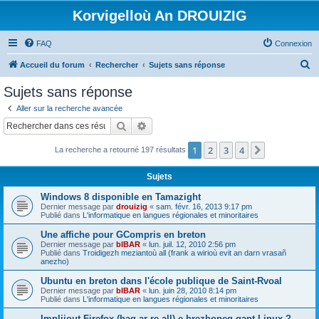
Korvigelloù An DROUIZIG
FAQ
Connexion
R
Accueil du forum
Rechercher
Sujets sans réponse
e
Sujets sans réponse
c
Aller sur la recherche avancée
h
Rechercher
Recherche avancée
e
1
2
3
4
Suivant
La recherche a retourné 197 résultats
r
c
Sujets
h
Windows 8 disponible en Tamazight
e
Dernier message par
drouizig
«
sam. févr. 16, 2013 9:17 pm
Publié dans
L'informatique en langues régionales et minoritaires
r
Une affiche pour GCompris en breton
Dernier message par
bIBAR
«
lun. juil. 12, 2010 2:56 pm
Publié dans
Troidigezh meziantoù all (frank a wirioù evit an darn vrasañ
anezho)
Ubuntu en breton dans l'école publique de Saint-Rvoal
Dernier message par
bIBAR
«
lun. juin 28, 2010 8:14 pm
Publié dans
L'informatique en langues régionales et minoritaires
Implijout Firefox (hag ar re all) e brezhoneg gant Linux ?