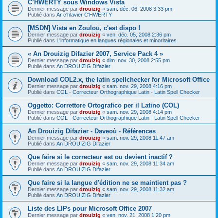
C’HWERTY sous Windows Vista
Dernier message par
drouizig
«
sam. déc. 06, 2008 3:33 pm
Publié dans
Ar c'hlavier C'HWERTY
[MSDN] Vista en Zoulou, c'est dispo !
Dernier message par
drouizig
«
ven. déc. 05, 2008 2:36 pm
Publié dans
L'informatique en langues régionales et minoritaires
« An Drouizig Difazier 2007, Service Pack 4 »
Dernier message par
drouizig
«
dim. nov. 30, 2008 2:55 pm
Publié dans
An DROUIZIG Difazier
Download COL2.x, the latin spellchecker for Microsoft Office
Dernier message par
drouizig
«
sam. nov. 29, 2008 4:16 pm
Publié dans
COL - Correcteur Orthographique Latin - Latin Spell Checker
Oggetto: Correttore Ortografico per il Latino (COL)
Dernier message par
drouizig
«
sam. nov. 29, 2008 4:14 pm
Publié dans
COL - Correcteur Orthographique Latin - Latin Spell Checker
An Drouizig Difazier - Daveoù - Références
Dernier message par
drouizig
«
sam. nov. 29, 2008 11:47 am
Publié dans
An DROUIZIG Difazier
Que faire si le correcteur est ou devient inactif ?
Dernier message par
drouizig
«
sam. nov. 29, 2008 11:34 am
Publié dans
An DROUIZIG Difazier
Que faire si la langue d'édition ne se maintient pas ?
Dernier message par
drouizig
«
sam. nov. 29, 2008 11:32 am
Publié dans
An DROUIZIG Difazier
Liste des LIPs pour Microsoft Office 2007
Dernier message par
drouizig
«
ven. nov. 21, 2008 1:20 pm