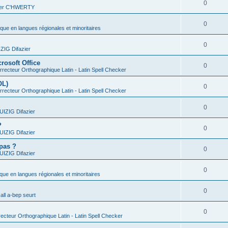
0
vier C'HWERTY
0
ique en langues régionales et minoritaires
0
IG Difazier
rosoft Office
0
recteur Orthographique Latin - Latin Spell Checker
OL)
0
recteur Orthographique Latin - Latin Spell Checker
0
IZIG Difazier
?
0
IZIG Difazier
 pas ?
0
IZIG Difazier
0
ique en langues régionales et minoritaires
0
all a-bep seurt
0
ecteur Orthographique Latin - Latin Spell Checker