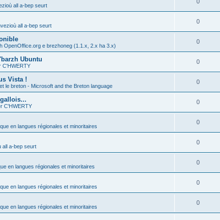
0
zioù all a-bep seurt
0
vezioù all a-bep seurt
onible
0
h OpenOffice.org e brezhoneg (1.1.x, 2.x ha 3.x)
'barzh Ubuntu
0
ier C'HWERTY
s Vista !
0
et le breton - Microsoft and the Breton language
allois...
0
ier C'HWERTY
0
ique en langues régionales et minoritaires
0
all a-bep seurt
0
que en langues régionales et minoritaires
0
ique en langues régionales et minoritaires
0
ique en langues régionales et minoritaires