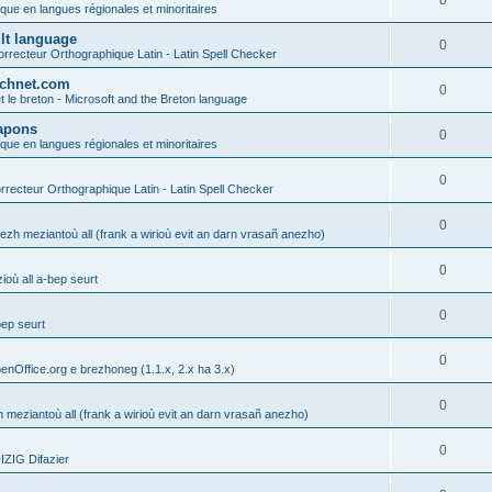
0
ique en langues régionales et minoritaires
ult language
0
rrecteur Orthographique Latin - Latin Spell Checker
technet.com
0
t le breton - Microsoft and the Breton language
Lapons
0
ique en langues régionales et minoritaires
0
recteur Orthographique Latin - Latin Spell Checker
0
gezh meziantoù all (frank a wirioù evit an darn vrasañ anezho)
0
où all a-bep seurt
0
bep seurt
0
enOffice.org e brezhoneg (1.1.x, 2.x ha 3.x)
0
h meziantoù all (frank a wirioù evit an darn vrasañ anezho)
0
ZIG Difazier