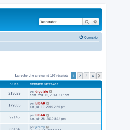
Rechercher
Recherche avancé
Connexion
1
2
3
4
Suivant
La recherche a retourné 197 résultats
VUES
DERNIER MESSAGE
par
drouizig
213029
sam. févr. 16, 2013 9:17 pm
par
bIBAR
179885
lun. juil. 12, 2010 2:56 pm
par
bIBAR
92145
lun. juin 28, 2010 8:14 pm
par
jeremy
85164