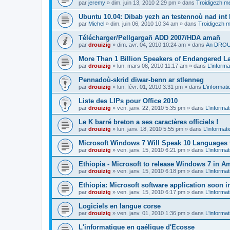
par
jeremy
»
dim. juin 13, 2010 2:29 pm
» dans
Troidigezh me
Ubuntu 10.04: Dibab yezh an testennoù nad int k
par
Michel
»
dim. juin 06, 2010 10:34 am
» dans
Troidigezh m
Télécharger/Pellgargañ ADD 2007/HDA amañ
par
drouizig
»
dim. avr. 04, 2010 10:24 am
» dans
An DROUI
More Than 1 Billion Speakers of Endangered L
par
drouizig
»
lun. mars 08, 2010 11:17 am
» dans
L'informa
Pennadoù-skrid diwar-benn ar stlenneg
par
drouizig
»
lun. févr. 01, 2010 3:31 pm
» dans
L'informati
Liste des LIPs pour Office 2010
par
drouizig
»
ven. janv. 22, 2010 5:35 pm
» dans
L'informat
Le K barré breton a ses caractères officiels !
par
drouizig
»
lun. janv. 18, 2010 5:55 pm
» dans
L'informat
Microsoft Windows 7 Will Speak 10 Languages 
par
drouizig
»
ven. janv. 15, 2010 6:21 pm
» dans
L'informat
Ethiopia - Microsoft to release Windows 7 in A
par
drouizig
»
ven. janv. 15, 2010 6:18 pm
» dans
L'informat
Ethiopia: Microsoft software application soon 
par
drouizig
»
ven. janv. 15, 2010 6:17 pm
» dans
L'informat
Logiciels en langue corse
par
drouizig
»
ven. janv. 01, 2010 1:36 pm
» dans
L'informat
L'informatique en gaélique d'Ecosse