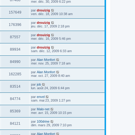
87488
mer. déc. 30, 2009 6:22 pm
par
drouizig
157649
ven. déc. 18, 2009 10:38 am
par
drouizig
176396
jeu. déc. 17, 2009 2:18 pm
par
drouizig
87557
mer. déc. 16, 2009 5:46 pm
par
drouizig
89934
sam. déc. 12, 2009 6:33 am
par
Alan Monfort
84990
mer. nov. 25, 2009 7:18 am
par
Alan Monfort
162285
mar. oct. 27, 2009 8:40 am
par
job
83514
lun. août 24, 2009 6:44 pm
par
envel
84774
sam. mai 23, 2009 1:27 pm
par
Malo-net
85369
mer. avr. 15, 2009 10:15 pm
par
100drine
84121
dim. mars 29, 2009 7:10 pm
par
Alan Monfort