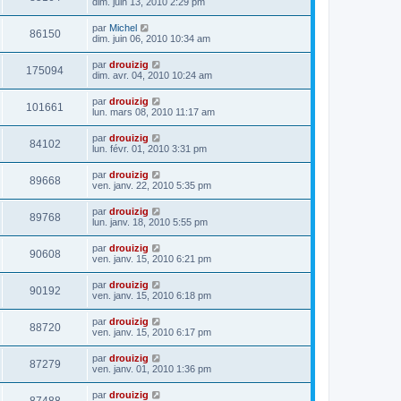
dim. juin 13, 2010 2:29 pm
par
Michel
86150
dim. juin 06, 2010 10:34 am
par
drouizig
175094
dim. avr. 04, 2010 10:24 am
par
drouizig
101661
lun. mars 08, 2010 11:17 am
par
drouizig
84102
lun. févr. 01, 2010 3:31 pm
par
drouizig
89668
ven. janv. 22, 2010 5:35 pm
par
drouizig
89768
lun. janv. 18, 2010 5:55 pm
par
drouizig
90608
ven. janv. 15, 2010 6:21 pm
par
drouizig
90192
ven. janv. 15, 2010 6:18 pm
par
drouizig
88720
ven. janv. 15, 2010 6:17 pm
par
drouizig
87279
ven. janv. 01, 2010 1:36 pm
par
drouizig