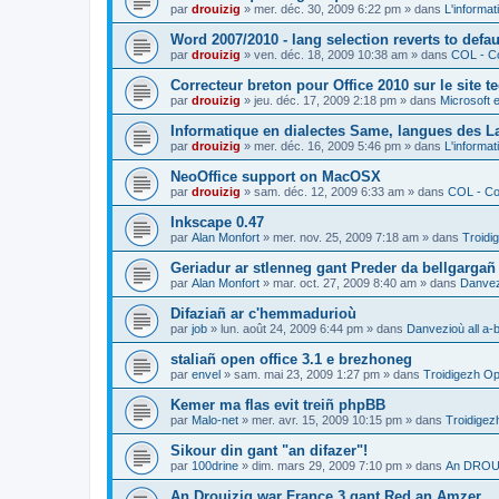
par
drouizig
»
mer. déc. 30, 2009 6:22 pm
» dans
L'informat
Word 2007/2010 - lang selection reverts to defa
par
drouizig
»
ven. déc. 18, 2009 10:38 am
» dans
COL - Co
Correcteur breton pour Office 2010 sur le site 
par
drouizig
»
jeu. déc. 17, 2009 2:18 pm
» dans
Microsoft e
Informatique en dialectes Same, langues des 
par
drouizig
»
mer. déc. 16, 2009 5:46 pm
» dans
L'informat
NeoOffice support on MacOSX
par
drouizig
»
sam. déc. 12, 2009 6:33 am
» dans
COL - Cor
Inkscape 0.47
par
Alan Monfort
»
mer. nov. 25, 2009 7:18 am
» dans
Troidi
Geriadur ar stlenneg gant Preder da bellgargañ
par
Alan Monfort
»
mar. oct. 27, 2009 8:40 am
» dans
Danvezi
Difaziañ ar c'hemmadurioù
par
job
»
lun. août 24, 2009 6:44 pm
» dans
Danvezioù all a-
staliañ open office 3.1 e brezhoneg
par
envel
»
sam. mai 23, 2009 1:27 pm
» dans
Troidigezh Op
Kemer ma flas evit treiñ phpBB
par
Malo-net
»
mer. avr. 15, 2009 10:15 pm
» dans
Troidigez
Sikour din gant "an difazer"!
par
100drine
»
dim. mars 29, 2009 7:10 pm
» dans
An DROUI
An Drouizig war France 3 gant Red an Amzer