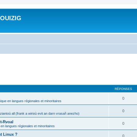
ROUIZIG
RÉPONSES
0
tique en langues régionales et minoritaires
0
iantoù all (frank a wirioù evit an darn vrasañ anezho)
t-Rvoal
0
 en langues régionales et minoritaires
nt Linux ?
0