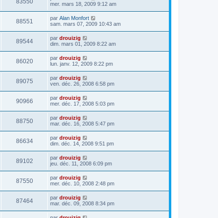
83550
mer. mars 18, 2009 9:12 am
par
Alan Monfort
88551
sam. mars 07, 2009 10:43 am
par
drouizig
89544
dim. mars 01, 2009 8:22 am
par
drouizig
86020
lun. janv. 12, 2009 8:22 pm
par
drouizig
89075
ven. déc. 26, 2008 6:58 pm
par
drouizig
90966
mer. déc. 17, 2008 5:03 pm
par
drouizig
88750
mar. déc. 16, 2008 5:47 pm
par
drouizig
86634
dim. déc. 14, 2008 9:51 pm
par
drouizig
89102
jeu. déc. 11, 2008 6:09 pm
par
drouizig
87550
mer. déc. 10, 2008 2:48 pm
par
drouizig
87464
mar. déc. 09, 2008 8:34 pm
par
drouizig