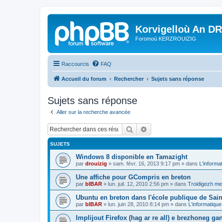
Korvigelloù An D
Foromoù KERZROUIZIG
Raccourcis
FAQ
Accueil du forum
Rechercher
Sujets sans réponse
Sujets sans réponse
Aller sur la recherche avancée
Rechercher
Recherche avancée
SUJETS
Windows 8 disponible en Tamazight
par
drouizig
»
sam. févr. 16, 2013 9:17 pm
» dans
L'informa
Une affiche pour GCompris en breton
par
bIBAR
»
lun. juil. 12, 2010 2:56 pm
» dans
Troidigezh mez
Ubuntu en breton dans l'école publique de Sain
par
bIBAR
»
lun. juin 28, 2010 8:14 pm
» dans
L'informatique
Implijout Firefox (hag ar re all) e brezhoneg ga