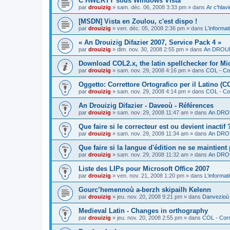
C’HWERTY sous Windows Vista
par
drouizig
»
sam. déc. 06, 2008 3:33 pm
» dans
Ar c'hla
[MSDN] Vista en Zoulou, c'est dispo !
par
drouizig
»
ven. déc. 05, 2008 2:36 pm
» dans
L'informat
« An Drouizig Difazier 2007, Service Pack 4 »
par
drouizig
»
dim. nov. 30, 2008 2:55 pm
» dans
An DROUIZ
Download COL2.x, the latin spellchecker for Mic
par
drouizig
»
sam. nov. 29, 2008 4:16 pm
» dans
COL - Cor
Oggetto: Correttore Ortografico per il Latino (C
par
drouizig
»
sam. nov. 29, 2008 4:14 pm
» dans
COL - Cor
An Drouizig Difazier - Daveoù - Références
par
drouizig
»
sam. nov. 29, 2008 11:47 am
» dans
An DROU
Que faire si le correcteur est ou devient inactif 
par
drouizig
»
sam. nov. 29, 2008 11:34 am
» dans
An DROU
Que faire si la langue d'édition ne se maintient
par
drouizig
»
sam. nov. 29, 2008 11:32 am
» dans
An DROU
Liste des LIPs pour Microsoft Office 2007
par
drouizig
»
ven. nov. 21, 2008 1:20 pm
» dans
L'informat
Gourc’hemennoù a-berzh skipailh Kelenn
par
drouizig
»
jeu. nov. 20, 2008 9:21 pm
» dans
Danvezioù 
Medieval Latin - Changes in orthography
par
drouizig
»
jeu. nov. 20, 2008 2:55 pm
» dans
COL - Corr