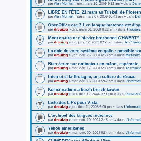
par
Alan Monfort
»
mer. mars 18, 2009 9:12 am
» dans
Danve
LIBRE EN FÊTE. 21 mars au Triskell de Ploeren
par
Alan Monfort
»
sam. mars 07, 2009 10:43 am
» dans
Dan
OpenOffice.org 3.1 en langue bretonne est disp
par
drouizig
»
dim. mars 01, 2009 8:22 am
» dans
Troidigez
Mont en-dro ar c´hlavier brezhoneg C'HWERTY 
par
drouizig
»
lun. janv. 12, 2009 8:22 pm
» dans
Ar c'hlav
La date de votre système en gallo : possible sou
par
drouizig
»
ven. déc. 26, 2008 6:58 pm
» dans
Microsoft 
Bien écrire sur ordinateur en māori, espéranto, g
par
drouizig
»
mer. déc. 17, 2008 5:03 pm
» dans
Ar c'hlav
Internet et la Bretagne, une culture de réseau
par
drouizig
»
mar. déc. 16, 2008 5:47 pm
» dans
L'informat
Kemennadenn a-berzh breizh-taiwan
par
drouizig
»
dim. déc. 14, 2008 9:51 pm
» dans
Danvezioù 
Liste des LIPs pour Vista
par
drouizig
»
jeu. déc. 11, 2008 6:09 pm
» dans
L'informati
L'archipel des langues indiennes
par
drouizig
»
mer. déc. 10, 2008 2:48 pm
» dans
L'informat
Yehoù amerikanek
par
drouizig
»
mar. déc. 09, 2008 8:34 pm
» dans
L'informat