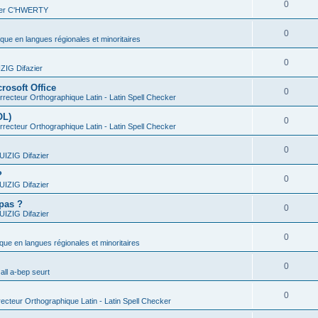
0
vier C'HWERTY
0
ique en langues régionales et minoritaires
0
IG Difazier
rosoft Office
0
recteur Orthographique Latin - Latin Spell Checker
OL)
0
recteur Orthographique Latin - Latin Spell Checker
0
IZIG Difazier
?
0
IZIG Difazier
 pas ?
0
IZIG Difazier
0
ique en langues régionales et minoritaires
0
all a-bep seurt
0
ecteur Orthographique Latin - Latin Spell Checker