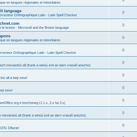
0
ique en langues régionales et minoritaires
ult language
0
rrecteur Orthographique Latin - Latin Spell Checker
technet.com
0
t le breton - Microsoft and the Breton language
Lapons
0
ique en langues régionales et minoritaires
0
recteur Orthographique Latin - Latin Spell Checker
0
gezh meziantoù all (frank a wirioù evit an darn vrasañ anezho)
0
où all a-bep seurt
0
bep seurt
0
enOffice.org e brezhoneg (1.1.x, 2.x ha 3.x)
0
h meziantoù all (frank a wirioù evit an darn vrasañ anezho)
0
ZIG Difazier