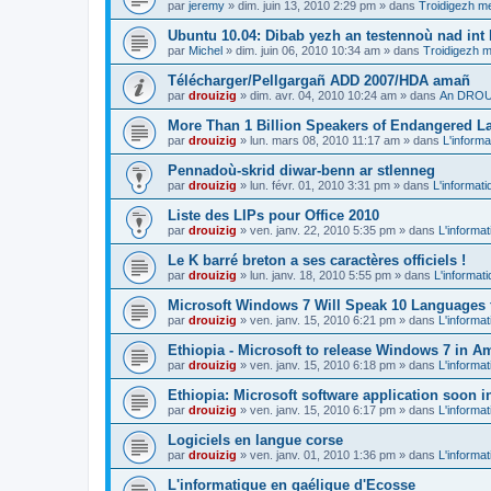
par
jeremy
»
dim. juin 13, 2010 2:29 pm
» dans
Troidigezh me
Ubuntu 10.04: Dibab yezh an testennoù nad int k
par
Michel
»
dim. juin 06, 2010 10:34 am
» dans
Troidigezh m
Télécharger/Pellgargañ ADD 2007/HDA amañ
par
drouizig
»
dim. avr. 04, 2010 10:24 am
» dans
An DROUI
More Than 1 Billion Speakers of Endangered L
par
drouizig
»
lun. mars 08, 2010 11:17 am
» dans
L'informa
Pennadoù-skrid diwar-benn ar stlenneg
par
drouizig
»
lun. févr. 01, 2010 3:31 pm
» dans
L'informati
Liste des LIPs pour Office 2010
par
drouizig
»
ven. janv. 22, 2010 5:35 pm
» dans
L'informat
Le K barré breton a ses caractères officiels !
par
drouizig
»
lun. janv. 18, 2010 5:55 pm
» dans
L'informat
Microsoft Windows 7 Will Speak 10 Languages 
par
drouizig
»
ven. janv. 15, 2010 6:21 pm
» dans
L'informat
Ethiopia - Microsoft to release Windows 7 in A
par
drouizig
»
ven. janv. 15, 2010 6:18 pm
» dans
L'informat
Ethiopia: Microsoft software application soon 
par
drouizig
»
ven. janv. 15, 2010 6:17 pm
» dans
L'informat
Logiciels en langue corse
par
drouizig
»
ven. janv. 01, 2010 1:36 pm
» dans
L'informat
L'informatique en gaélique d'Ecosse