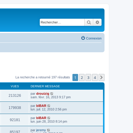
Rechercher
Recherche avancé
Connexion
1
2
3
4
Suivant
La recherche a retourné 197 résultats
VUES
DERNIER MESSAGE
par
drouizig
213126
sam. févr. 16, 2013 9:17 pm
par
bIBAR
179938
lun. juil. 12, 2010 2:56 pm
par
bIBAR
92181
lun. juin 28, 2010 8:14 pm
par
jeremy
85197