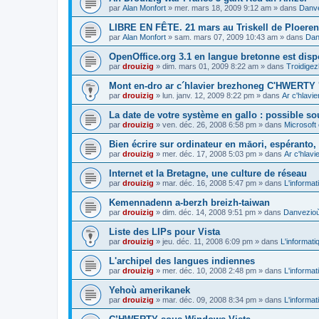
par
Alan Monfort
»
mer. mars 18, 2009 9:12 am
» dans
Danve
LIBRE EN FÊTE. 21 mars au Triskell de Ploeren
par
Alan Monfort
»
sam. mars 07, 2009 10:43 am
» dans
Dan
OpenOffice.org 3.1 en langue bretonne est disp
par
drouizig
»
dim. mars 01, 2009 8:22 am
» dans
Troidigez
Mont en-dro ar c´hlavier brezhoneg C'HWERTY 
par
drouizig
»
lun. janv. 12, 2009 8:22 pm
» dans
Ar c'hlav
La date de votre système en gallo : possible sou
par
drouizig
»
ven. déc. 26, 2008 6:58 pm
» dans
Microsoft 
Bien écrire sur ordinateur en māori, espéranto, g
par
drouizig
»
mer. déc. 17, 2008 5:03 pm
» dans
Ar c'hlav
Internet et la Bretagne, une culture de réseau
par
drouizig
»
mar. déc. 16, 2008 5:47 pm
» dans
L'informat
Kemennadenn a-berzh breizh-taiwan
par
drouizig
»
dim. déc. 14, 2008 9:51 pm
» dans
Danvezioù 
Liste des LIPs pour Vista
par
drouizig
»
jeu. déc. 11, 2008 6:09 pm
» dans
L'informati
L'archipel des langues indiennes
par
drouizig
»
mer. déc. 10, 2008 2:48 pm
» dans
L'informat
Yehoù amerikanek
par
drouizig
»
mar. déc. 09, 2008 8:34 pm
» dans
L'informat