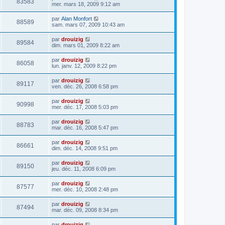
83583
mer. mars 18, 2009 9:12 am
par
Alan Monfort
88589
sam. mars 07, 2009 10:43 am
par
drouizig
89584
dim. mars 01, 2009 8:22 am
par
drouizig
86058
lun. janv. 12, 2009 8:22 pm
par
drouizig
89117
ven. déc. 26, 2008 6:58 pm
par
drouizig
90998
mer. déc. 17, 2008 5:03 pm
par
drouizig
88783
mar. déc. 16, 2008 5:47 pm
par
drouizig
86661
dim. déc. 14, 2008 9:51 pm
par
drouizig
89150
jeu. déc. 11, 2008 6:09 pm
par
drouizig
87577
mer. déc. 10, 2008 2:48 pm
par
drouizig
87494
mar. déc. 09, 2008 8:34 pm
par
drouizig