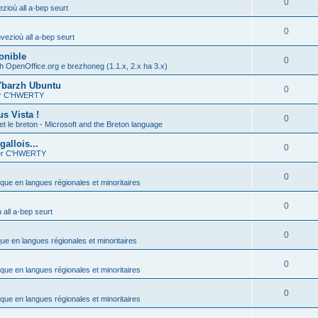
0
zioù all a-bep seurt
0
vezioù all a-bep seurt
onible
0
h OpenOffice.org e brezhoneg (1.1.x, 2.x ha 3.x)
'barzh Ubuntu
0
ier C'HWERTY
s Vista !
0
et le breton - Microsoft and the Breton language
allois...
0
ier C'HWERTY
0
ique en langues régionales et minoritaires
0
all a-bep seurt
0
que en langues régionales et minoritaires
0
ique en langues régionales et minoritaires
0
ique en langues régionales et minoritaires