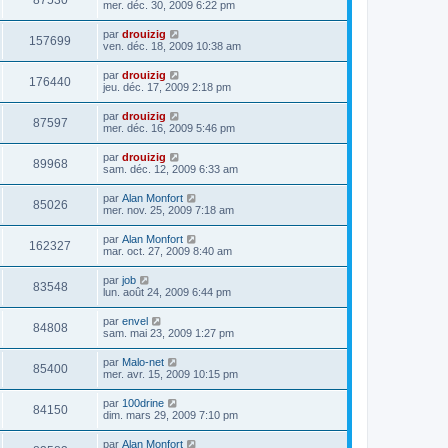
87530
mer. déc. 30, 2009 6:22 pm
par
drouizig
157699
ven. déc. 18, 2009 10:38 am
par
drouizig
176440
jeu. déc. 17, 2009 2:18 pm
par
drouizig
87597
mer. déc. 16, 2009 5:46 pm
par
drouizig
89968
sam. déc. 12, 2009 6:33 am
par
Alan Monfort
85026
mer. nov. 25, 2009 7:18 am
par
Alan Monfort
162327
mar. oct. 27, 2009 8:40 am
par
job
83548
lun. août 24, 2009 6:44 pm
par
envel
84808
sam. mai 23, 2009 1:27 pm
par
Malo-net
85400
mer. avr. 15, 2009 10:15 pm
par
100drine
84150
dim. mars 29, 2009 7:10 pm
par
Alan Monfort