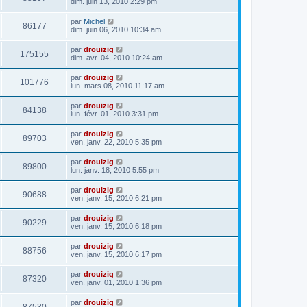
dim. juin 13, 2010 2:29 pm
par
Michel
86177
dim. juin 06, 2010 10:34 am
par
drouizig
175155
dim. avr. 04, 2010 10:24 am
par
drouizig
101776
lun. mars 08, 2010 11:17 am
par
drouizig
84138
lun. févr. 01, 2010 3:31 pm
par
drouizig
89703
ven. janv. 22, 2010 5:35 pm
par
drouizig
89800
lun. janv. 18, 2010 5:55 pm
par
drouizig
90688
ven. janv. 15, 2010 6:21 pm
par
drouizig
90229
ven. janv. 15, 2010 6:18 pm
par
drouizig
88756
ven. janv. 15, 2010 6:17 pm
par
drouizig
87320
ven. janv. 01, 2010 1:36 pm
par
drouizig