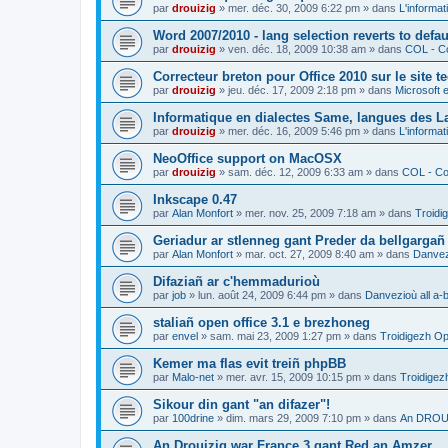
par
drouizig
»
mer. déc. 30, 2009 6:22 pm
» dans
L'informat
Word 2007/2010 - lang selection reverts to defa
par
drouizig
»
ven. déc. 18, 2009 10:38 am
» dans
COL - Co
Correcteur breton pour Office 2010 sur le site 
par
drouizig
»
jeu. déc. 17, 2009 2:18 pm
» dans
Microsoft e
Informatique en dialectes Same, langues des 
par
drouizig
»
mer. déc. 16, 2009 5:46 pm
» dans
L'informat
NeoOffice support on MacOSX
par
drouizig
»
sam. déc. 12, 2009 6:33 am
» dans
COL - Cor
Inkscape 0.47
par
Alan Monfort
»
mer. nov. 25, 2009 7:18 am
» dans
Troidi
Geriadur ar stlenneg gant Preder da bellgargañ
par
Alan Monfort
»
mar. oct. 27, 2009 8:40 am
» dans
Danvezi
Difaziañ ar c'hemmadurioù
par
job
»
lun. août 24, 2009 6:44 pm
» dans
Danvezioù all a-
staliañ open office 3.1 e brezhoneg
par
envel
»
sam. mai 23, 2009 1:27 pm
» dans
Troidigezh Op
Kemer ma flas evit treiñ phpBB
par
Malo-net
»
mer. avr. 15, 2009 10:15 pm
» dans
Troidigez
Sikour din gant "an difazer"!
par
100drine
»
dim. mars 29, 2009 7:10 pm
» dans
An DROUI
An Drouizig war France 3 gant Red an Amzer