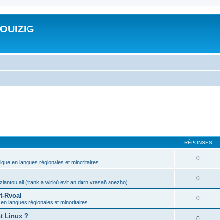
ROUIZIG
RÉPONSES
0
tique en langues régionales et minoritaires
0
iantoù all (frank a wirioù evit an darn vrasañ anezho)
t-Rvoal
0
 en langues régionales et minoritaires
nt Linux ?
0