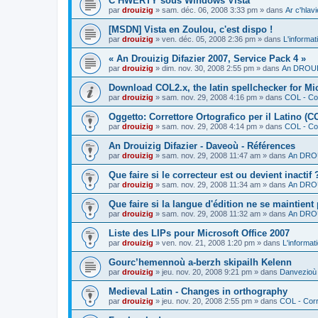
C’HWERTY sous Windows Vista
par
drouizig
»
sam. déc. 06, 2008 3:33 pm
» dans
Ar c'hla
[MSDN] Vista en Zoulou, c'est dispo !
par
drouizig
»
ven. déc. 05, 2008 2:36 pm
» dans
L'informat
« An Drouizig Difazier 2007, Service Pack 4 »
par
drouizig
»
dim. nov. 30, 2008 2:55 pm
» dans
An DROUIZ
Download COL2.x, the latin spellchecker for Mic
par
drouizig
»
sam. nov. 29, 2008 4:16 pm
» dans
COL - Cor
Oggetto: Correttore Ortografico per il Latino (C
par
drouizig
»
sam. nov. 29, 2008 4:14 pm
» dans
COL - Cor
An Drouizig Difazier - Daveoù - Références
par
drouizig
»
sam. nov. 29, 2008 11:47 am
» dans
An DROU
Que faire si le correcteur est ou devient inactif 
par
drouizig
»
sam. nov. 29, 2008 11:34 am
» dans
An DROU
Que faire si la langue d'édition ne se maintient
par
drouizig
»
sam. nov. 29, 2008 11:32 am
» dans
An DROU
Liste des LIPs pour Microsoft Office 2007
par
drouizig
»
ven. nov. 21, 2008 1:20 pm
» dans
L'informat
Gourc’hemennoù a-berzh skipailh Kelenn
par
drouizig
»
jeu. nov. 20, 2008 9:21 pm
» dans
Danvezioù 
Medieval Latin - Changes in orthography
par
drouizig
»
jeu. nov. 20, 2008 2:55 pm
» dans
COL - Corr