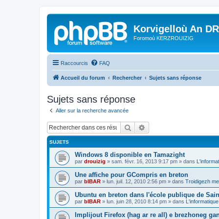
Korvigelloù An D
Foromoù KERZROUIZIG
Raccourcis
FAQ
Accueil du forum
Rechercher
Sujets sans réponse
Sujets sans réponse
Aller sur la recherche avancée
Rechercher
Recherche avancée
SUJETS
Windows 8 disponible en Tamazight
par
drouizig
»
sam. févr. 16, 2013 9:17 pm
» dans
L'informa
Une affiche pour GCompris en breton
par
bIBAR
»
lun. juil. 12, 2010 2:56 pm
» dans
Troidigezh mez
Ubuntu en breton dans l'école publique de Sain
par
bIBAR
»
lun. juin 28, 2010 8:14 pm
» dans
L'informatique
Implijout Firefox (hag ar re all) e brezhoneg ga