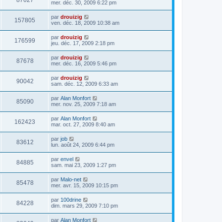
87627
mer. déc. 30, 2009 6:22 pm
par
drouizig
157805
ven. déc. 18, 2009 10:38 am
par
drouizig
176599
jeu. déc. 17, 2009 2:18 pm
par
drouizig
87678
mer. déc. 16, 2009 5:46 pm
par
drouizig
90042
sam. déc. 12, 2009 6:33 am
par
Alan Monfort
85090
mer. nov. 25, 2009 7:18 am
par
Alan Monfort
162423
mar. oct. 27, 2009 8:40 am
par
job
83612
lun. août 24, 2009 6:44 pm
par
envel
84885
sam. mai 23, 2009 1:27 pm
par
Malo-net
85478
mer. avr. 15, 2009 10:15 pm
par
100drine
84228
dim. mars 29, 2009 7:10 pm
par
Alan Monfort