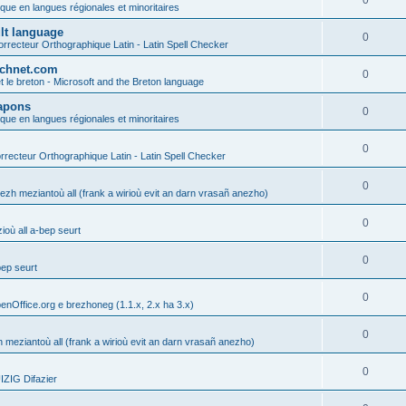
0
ique en langues régionales et minoritaires
ult language
0
rrecteur Orthographique Latin - Latin Spell Checker
technet.com
0
t le breton - Microsoft and the Breton language
Lapons
0
ique en langues régionales et minoritaires
0
recteur Orthographique Latin - Latin Spell Checker
0
gezh meziantoù all (frank a wirioù evit an darn vrasañ anezho)
0
où all a-bep seurt
0
bep seurt
0
enOffice.org e brezhoneg (1.1.x, 2.x ha 3.x)
0
h meziantoù all (frank a wirioù evit an darn vrasañ anezho)
0
ZIG Difazier