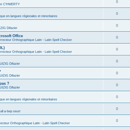
0
vier C'HWERTY
0
ique en langues régionales et minoritaires
0
IG Difazier
rosoft Office
0
recteur Orthographique Latin - Latin Spell Checker
OL)
0
recteur Orthographique Latin - Latin Spell Checker
0
IZIG Difazier
?
0
IZIG Difazier
 pas ?
0
IZIG Difazier
0
ique en langues régionales et minoritaires
0
all a-bep seurt
0
ecteur Orthographique Latin - Latin Spell Checker