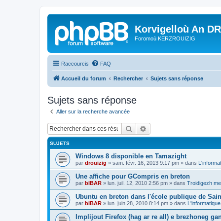
Korvigelloù An D
Foromoù KERZROUIZIG
Raccourcis
FAQ
Accueil du forum
Rechercher
Sujets sans réponse
Sujets sans réponse
Aller sur la recherche avancée
Rechercher
Recherche avancée
SUJETS
Windows 8 disponible en Tamazight
par
drouizig
»
sam. févr. 16, 2013 9:17 pm
» dans
L'informa
Une affiche pour GCompris en breton
par
bIBAR
»
lun. juil. 12, 2010 2:56 pm
» dans
Troidigezh mez
Ubuntu en breton dans l'école publique de Sain
par
bIBAR
»
lun. juin 28, 2010 8:14 pm
» dans
L'informatique
Implijout Firefox (hag ar re all) e brezhoneg ga