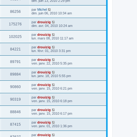
dim. juin 13, 2010 2:29 pm
par
Michel
86256
dim. juin 06, 2010 10:34 am
par
drouizig
175276
dim. avr. 04, 2010 10:24 am
par
drouizig
102025
lun. mars 08, 2010 11:17 am
par
drouizig
84221
lun. févr. 01, 2010 3:31 pm
par
drouizig
89791
ven. janv. 22, 2010 5:35 pm
par
drouizig
89884
lun. janv. 18, 2010 5:55 pm
par
drouizig
90860
ven. janv. 15, 2010 6:21 pm
par
drouizig
90319
ven. janv. 15, 2010 6:18 pm
par
drouizig
88846
ven. janv. 15, 2010 6:17 pm
par
drouizig
87415
ven. janv. 01, 2010 1:36 pm
par
drouizig