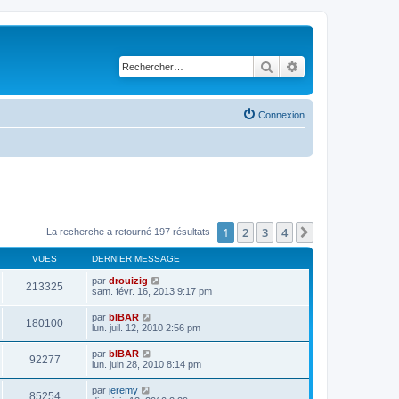
Rechercher
Recherche avancé
Connexion
1
2
3
4
Suivant
La recherche a retourné 197 résultats
VUES
DERNIER MESSAGE
par
drouizig
213325
sam. févr. 16, 2013 9:17 pm
par
bIBAR
180100
lun. juil. 12, 2010 2:56 pm
par
bIBAR
92277
lun. juin 28, 2010 8:14 pm
par
jeremy
85254