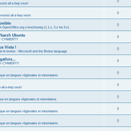
0
zioù all a-bep seurt
0
vezioù all a-bep seurt
onible
0
h OpenOffice.org e brezhoneg (1.1.x, 2.x ha 3.x)
'barzh Ubuntu
0
ier C'HWERTY
s Vista !
0
et le breton - Microsoft and the Breton language
allois...
0
ier C'HWERTY
0
ique en langues régionales et minoritaires
0
all a-bep seurt
0
que en langues régionales et minoritaires
0
ique en langues régionales et minoritaires
0
ique en langues régionales et minoritaires