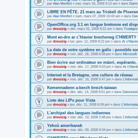
par
Alan Monfort
»
mer. mars 18, 2009 9:12 am
» dans
Danve
LIBRE EN FÊTE. 21 mars au Triskell de Ploeren
par
Alan Monfort
»
sam. mars 07, 2009 10:43 am
» dans
Dan
OpenOffice.org 3.1 en langue bretonne est disp
par
drouizig
»
dim. mars 01, 2009 8:22 am
» dans
Troidigez
Mont en-dro ar c´hlavier brezhoneg C'HWERTY 
par
drouizig
»
lun. janv. 12, 2009 8:22 pm
» dans
Ar c'hlav
La date de votre système en gallo : possible sou
par
drouizig
»
ven. déc. 26, 2008 6:58 pm
» dans
Microsoft 
Bien écrire sur ordinateur en māori, espéranto, g
par
drouizig
»
mer. déc. 17, 2008 5:03 pm
» dans
Ar c'hlav
Internet et la Bretagne, une culture de réseau
par
drouizig
»
mar. déc. 16, 2008 5:47 pm
» dans
L'informat
Kemennadenn a-berzh breizh-taiwan
par
drouizig
»
dim. déc. 14, 2008 9:51 pm
» dans
Danvezioù 
Liste des LIPs pour Vista
par
drouizig
»
jeu. déc. 11, 2008 6:09 pm
» dans
L'informati
L'archipel des langues indiennes
par
drouizig
»
mer. déc. 10, 2008 2:48 pm
» dans
L'informat
Yehoù amerikanek
par
drouizig
»
mar. déc. 09, 2008 8:34 pm
» dans
L'informat