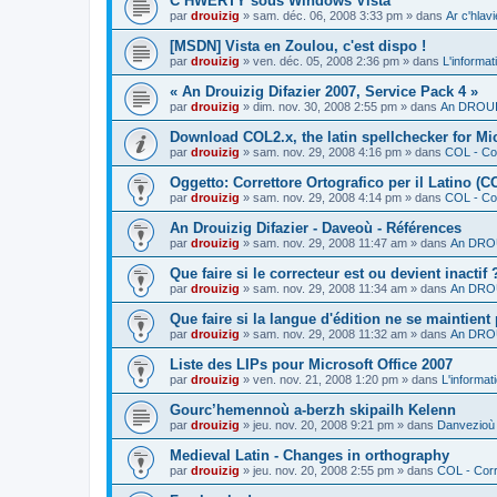
C’HWERTY sous Windows Vista
par
drouizig
»
sam. déc. 06, 2008 3:33 pm
» dans
Ar c'hla
[MSDN] Vista en Zoulou, c'est dispo !
par
drouizig
»
ven. déc. 05, 2008 2:36 pm
» dans
L'informat
« An Drouizig Difazier 2007, Service Pack 4 »
par
drouizig
»
dim. nov. 30, 2008 2:55 pm
» dans
An DROUIZ
Download COL2.x, the latin spellchecker for Mic
par
drouizig
»
sam. nov. 29, 2008 4:16 pm
» dans
COL - Cor
Oggetto: Correttore Ortografico per il Latino (C
par
drouizig
»
sam. nov. 29, 2008 4:14 pm
» dans
COL - Cor
An Drouizig Difazier - Daveoù - Références
par
drouizig
»
sam. nov. 29, 2008 11:47 am
» dans
An DROU
Que faire si le correcteur est ou devient inactif 
par
drouizig
»
sam. nov. 29, 2008 11:34 am
» dans
An DROU
Que faire si la langue d'édition ne se maintient
par
drouizig
»
sam. nov. 29, 2008 11:32 am
» dans
An DROU
Liste des LIPs pour Microsoft Office 2007
par
drouizig
»
ven. nov. 21, 2008 1:20 pm
» dans
L'informat
Gourc’hemennoù a-berzh skipailh Kelenn
par
drouizig
»
jeu. nov. 20, 2008 9:21 pm
» dans
Danvezioù 
Medieval Latin - Changes in orthography
par
drouizig
»
jeu. nov. 20, 2008 2:55 pm
» dans
COL - Corr