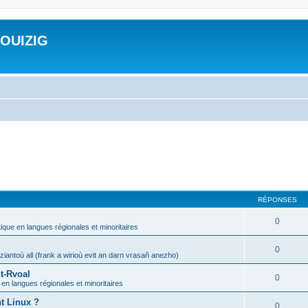
ROUIZIG
RÉPONSES
0
tique en langues régionales et minoritaires
0
iantoù all (frank a wirioù evit an darn vrasañ anezho)
t-Rvoal
0
 en langues régionales et minoritaires
nt Linux ?
0