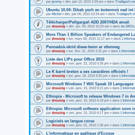
par
jeremy
»
dim. juin 13, 2010 2:29 pm
» dans
Troidigezh me
Ubuntu 10.04: Dibab yezh an testennoù nad int k
par
Michel
»
dim. juin 06, 2010 10:34 am
» dans
Troidigezh m
Télécharger/Pellgargañ ADD 2007/HDA amañ
par
drouizig
»
dim. avr. 04, 2010 10:24 am
» dans
An DROUI
More Than 1 Billion Speakers of Endangered L
par
drouizig
»
lun. mars 08, 2010 11:17 am
» dans
L'informa
Pennadoù-skrid diwar-benn ar stlenneg
par
drouizig
»
lun. févr. 01, 2010 3:31 pm
» dans
L'informati
Liste des LIPs pour Office 2010
par
drouizig
»
ven. janv. 22, 2010 5:35 pm
» dans
L'informat
Le K barré breton a ses caractères officiels !
par
drouizig
»
lun. janv. 18, 2010 5:55 pm
» dans
L'informat
Microsoft Windows 7 Will Speak 10 Languages 
par
drouizig
»
ven. janv. 15, 2010 6:21 pm
» dans
L'informat
Ethiopia - Microsoft to release Windows 7 in A
par
drouizig
»
ven. janv. 15, 2010 6:18 pm
» dans
L'informat
Ethiopia: Microsoft software application soon 
par
drouizig
»
ven. janv. 15, 2010 6:17 pm
» dans
L'informat
Logiciels en langue corse
par
drouizig
»
ven. janv. 01, 2010 1:36 pm
» dans
L'informat
L'informatique en gaélique d'Ecosse