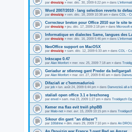
par
drouizig
»
mer. déc. 30, 2009 6:22 pm
» dans
L'informat
Word 2007/2010 - lang selection reverts to defa
par
drouizig
»
ven. déc. 18, 2009 10:38 am
» dans
COL - Co
Correcteur breton pour Office 2010 sur le site 
par
drouizig
»
jeu. déc. 17, 2009 2:18 pm
» dans
Microsoft e
Informatique en dialectes Same, langues des 
par
drouizig
»
mer. déc. 16, 2009 5:46 pm
» dans
L'informat
NeoOffice support on MacOSX
par
drouizig
»
sam. déc. 12, 2009 6:33 am
» dans
COL - Cor
Inkscape 0.47
par
Alan Monfort
»
mer. nov. 25, 2009 7:18 am
» dans
Troidi
Geriadur ar stlenneg gant Preder da bellgargañ
par
Alan Monfort
»
mar. oct. 27, 2009 8:40 am
» dans
Danvezi
Difaziañ ar c'hemmadurioù
par
job
»
lun. août 24, 2009 6:44 pm
» dans
Danvezioù all a-
staliañ open office 3.1 e brezhoneg
par
envel
»
sam. mai 23, 2009 1:27 pm
» dans
Troidigezh Op
Kemer ma flas evit treiñ phpBB
par
Malo-net
»
mer. avr. 15, 2009 10:15 pm
» dans
Troidigez
Sikour din gant "an difazer"!
par
100drine
»
dim. mars 29, 2009 7:10 pm
» dans
An DROUI
An Drouizig war France 3 gant Red an Amzer