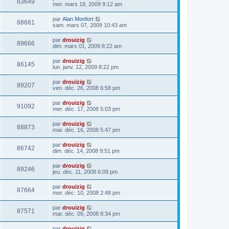
83649
mer. mars 18, 2009 9:12 am
par
Alan Monfort
88681
sam. mars 07, 2009 10:43 am
par
drouizig
89666
dim. mars 01, 2009 8:22 am
par
drouizig
86145
lun. janv. 12, 2009 8:22 pm
par
drouizig
89207
ven. déc. 26, 2008 6:58 pm
par
drouizig
91092
mer. déc. 17, 2008 5:03 pm
par
drouizig
88873
mar. déc. 16, 2008 5:47 pm
par
drouizig
86742
dim. déc. 14, 2008 9:51 pm
par
drouizig
89246
jeu. déc. 11, 2008 6:09 pm
par
drouizig
87664
mer. déc. 10, 2008 2:48 pm
par
drouizig
87571
mar. déc. 09, 2008 8:34 pm
par
drouizig