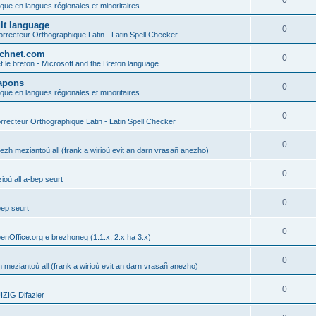
0
ique en langues régionales et minoritaires
ult language
0
rrecteur Orthographique Latin - Latin Spell Checker
technet.com
0
t le breton - Microsoft and the Breton language
Lapons
0
ique en langues régionales et minoritaires
0
recteur Orthographique Latin - Latin Spell Checker
0
gezh meziantoù all (frank a wirioù evit an darn vrasañ anezho)
0
où all a-bep seurt
0
bep seurt
0
enOffice.org e brezhoneg (1.1.x, 2.x ha 3.x)
0
h meziantoù all (frank a wirioù evit an darn vrasañ anezho)
0
ZIG Difazier