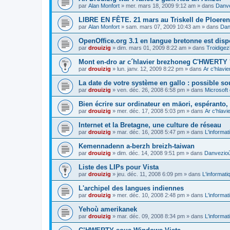
par
Alan Monfort
»
mer. mars 18, 2009 9:12 am
» dans
Danve
LIBRE EN FÊTE. 21 mars au Triskell de Ploeren
par
Alan Monfort
»
sam. mars 07, 2009 10:43 am
» dans
Dan
OpenOffice.org 3.1 en langue bretonne est disp
par
drouizig
»
dim. mars 01, 2009 8:22 am
» dans
Troidigez
Mont en-dro ar c´hlavier brezhoneg C'HWERTY 
par
drouizig
»
lun. janv. 12, 2009 8:22 pm
» dans
Ar c'hlav
La date de votre système en gallo : possible sou
par
drouizig
»
ven. déc. 26, 2008 6:58 pm
» dans
Microsoft 
Bien écrire sur ordinateur en māori, espéranto, g
par
drouizig
»
mer. déc. 17, 2008 5:03 pm
» dans
Ar c'hlav
Internet et la Bretagne, une culture de réseau
par
drouizig
»
mar. déc. 16, 2008 5:47 pm
» dans
L'informat
Kemennadenn a-berzh breizh-taiwan
par
drouizig
»
dim. déc. 14, 2008 9:51 pm
» dans
Danvezioù 
Liste des LIPs pour Vista
par
drouizig
»
jeu. déc. 11, 2008 6:09 pm
» dans
L'informati
L'archipel des langues indiennes
par
drouizig
»
mer. déc. 10, 2008 2:48 pm
» dans
L'informat
Yehoù amerikanek
par
drouizig
»
mar. déc. 09, 2008 8:34 pm
» dans
L'informat