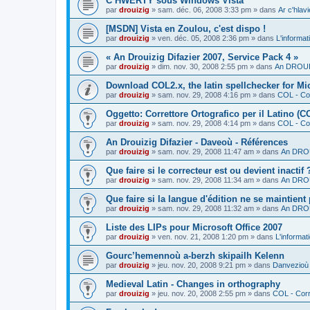
C’HWERTY sous Windows Vista
par
drouizig
»
sam. déc. 06, 2008 3:33 pm
» dans
Ar c'hla
[MSDN] Vista en Zoulou, c'est dispo !
par
drouizig
»
ven. déc. 05, 2008 2:36 pm
» dans
L'informat
« An Drouizig Difazier 2007, Service Pack 4 »
par
drouizig
»
dim. nov. 30, 2008 2:55 pm
» dans
An DROUIZ
Download COL2.x, the latin spellchecker for Mic
par
drouizig
»
sam. nov. 29, 2008 4:16 pm
» dans
COL - Cor
Oggetto: Correttore Ortografico per il Latino (C
par
drouizig
»
sam. nov. 29, 2008 4:14 pm
» dans
COL - Cor
An Drouizig Difazier - Daveoù - Références
par
drouizig
»
sam. nov. 29, 2008 11:47 am
» dans
An DROU
Que faire si le correcteur est ou devient inactif 
par
drouizig
»
sam. nov. 29, 2008 11:34 am
» dans
An DROU
Que faire si la langue d'édition ne se maintient
par
drouizig
»
sam. nov. 29, 2008 11:32 am
» dans
An DROU
Liste des LIPs pour Microsoft Office 2007
par
drouizig
»
ven. nov. 21, 2008 1:20 pm
» dans
L'informat
Gourc’hemennoù a-berzh skipailh Kelenn
par
drouizig
»
jeu. nov. 20, 2008 9:21 pm
» dans
Danvezioù 
Medieval Latin - Changes in orthography
par
drouizig
»
jeu. nov. 20, 2008 2:55 pm
» dans
COL - Corr