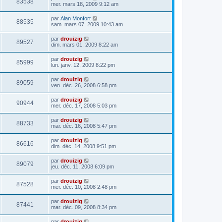
83538
mer. mars 18, 2009 9:12 am
par
Alan Monfort
88535
sam. mars 07, 2009 10:43 am
par
drouizig
89527
dim. mars 01, 2009 8:22 am
par
drouizig
85999
lun. janv. 12, 2009 8:22 pm
par
drouizig
89059
ven. déc. 26, 2008 6:58 pm
par
drouizig
90944
mer. déc. 17, 2008 5:03 pm
par
drouizig
88733
mar. déc. 16, 2008 5:47 pm
par
drouizig
86616
dim. déc. 14, 2008 9:51 pm
par
drouizig
89079
jeu. déc. 11, 2008 6:09 pm
par
drouizig
87528
mer. déc. 10, 2008 2:48 pm
par
drouizig
87441
mar. déc. 09, 2008 8:34 pm
par
drouizig