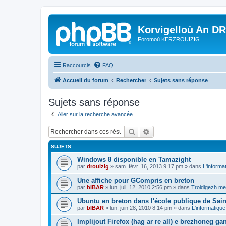
Korvigelloù An D
Foromoù KERZROUIZIG
Raccourcis
FAQ
Accueil du forum
Rechercher
Sujets sans réponse
Sujets sans réponse
Aller sur la recherche avancée
Rechercher
Recherche avancée
SUJETS
Windows 8 disponible en Tamazight
par
drouizig
»
sam. févr. 16, 2013 9:17 pm
» dans
L'informa
Une affiche pour GCompris en breton
par
bIBAR
»
lun. juil. 12, 2010 2:56 pm
» dans
Troidigezh mez
Ubuntu en breton dans l'école publique de Sain
par
bIBAR
»
lun. juin 28, 2010 8:14 pm
» dans
L'informatique
Implijout Firefox (hag ar re all) e brezhoneg ga