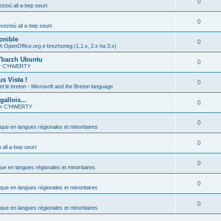
0
zioù all a-bep seurt
0
vezioù all a-bep seurt
onible
0
h OpenOffice.org e brezhoneg (1.1.x, 2.x ha 3.x)
'barzh Ubuntu
0
ier C'HWERTY
s Vista !
0
et le breton - Microsoft and the Breton language
allois...
0
ier C'HWERTY
0
ique en langues régionales et minoritaires
0
all a-bep seurt
0
que en langues régionales et minoritaires
0
ique en langues régionales et minoritaires
0
ique en langues régionales et minoritaires