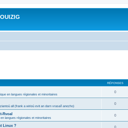
ROUIZIG
RÉPONSES
0
tique en langues régionales et minoritaires
0
iantoù all (frank a wirioù evit an darn vrasañ anezho)
t-Rvoal
0
 en langues régionales et minoritaires
nt Linux ?
0