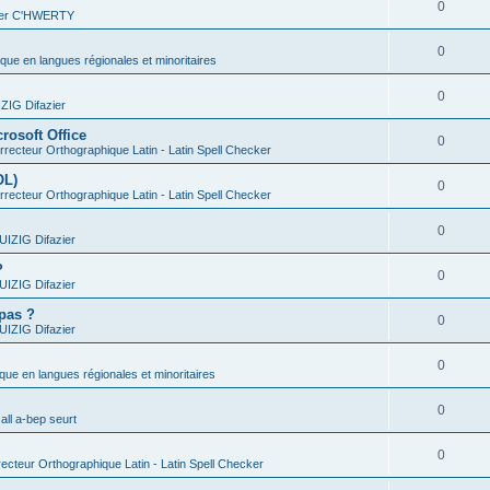
0
vier C'HWERTY
0
ique en langues régionales et minoritaires
0
IG Difazier
rosoft Office
0
recteur Orthographique Latin - Latin Spell Checker
OL)
0
recteur Orthographique Latin - Latin Spell Checker
0
IZIG Difazier
?
0
IZIG Difazier
 pas ?
0
IZIG Difazier
0
ique en langues régionales et minoritaires
0
all a-bep seurt
0
ecteur Orthographique Latin - Latin Spell Checker