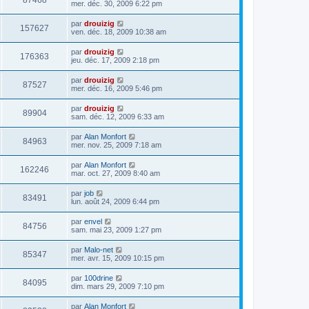
87468
mer. déc. 30, 2009 6:22 pm
par
drouizig
157627
ven. déc. 18, 2009 10:38 am
par
drouizig
176363
jeu. déc. 17, 2009 2:18 pm
par
drouizig
87527
mer. déc. 16, 2009 5:46 pm
par
drouizig
89904
sam. déc. 12, 2009 6:33 am
par
Alan Monfort
84963
mer. nov. 25, 2009 7:18 am
par
Alan Monfort
162246
mar. oct. 27, 2009 8:40 am
par
job
83491
lun. août 24, 2009 6:44 pm
par
envel
84756
sam. mai 23, 2009 1:27 pm
par
Malo-net
85347
mer. avr. 15, 2009 10:15 pm
par
100drine
84095
dim. mars 29, 2009 7:10 pm
par
Alan Monfort