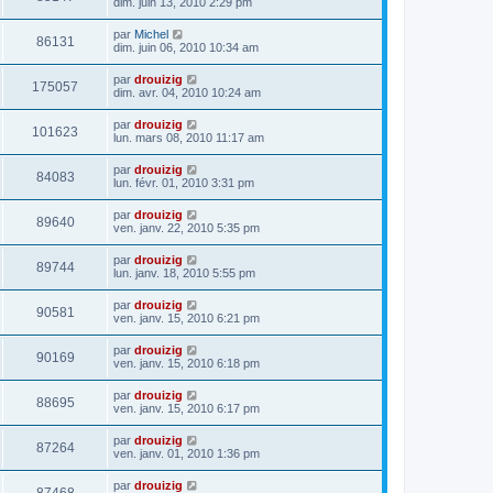
dim. juin 13, 2010 2:29 pm
par
Michel
86131
dim. juin 06, 2010 10:34 am
par
drouizig
175057
dim. avr. 04, 2010 10:24 am
par
drouizig
101623
lun. mars 08, 2010 11:17 am
par
drouizig
84083
lun. févr. 01, 2010 3:31 pm
par
drouizig
89640
ven. janv. 22, 2010 5:35 pm
par
drouizig
89744
lun. janv. 18, 2010 5:55 pm
par
drouizig
90581
ven. janv. 15, 2010 6:21 pm
par
drouizig
90169
ven. janv. 15, 2010 6:18 pm
par
drouizig
88695
ven. janv. 15, 2010 6:17 pm
par
drouizig
87264
ven. janv. 01, 2010 1:36 pm
par
drouizig