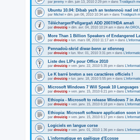
par
jeremy
»
dim. juin 13, 2010 2:29 pm
» dans
Troidigezh me
Ubuntu 10.04: Dibab yezh an testennoù nad int k
par
Michel
»
dim. juin 06, 2010 10:34 am
» dans
Troidigezh m
Télécharger/Pellgargañ ADD 2007/HDA amañ
par
drouizig
»
dim. avr. 04, 2010 10:24 am
» dans
An DROUI
More Than 1 Billion Speakers of Endangered L
par
drouizig
»
lun. mars 08, 2010 11:17 am
» dans
L'informa
Pennadoù-skrid diwar-benn ar stlenneg
par
drouizig
»
lun. févr. 01, 2010 3:31 pm
» dans
L'informati
Liste des LIPs pour Office 2010
par
drouizig
»
ven. janv. 22, 2010 5:35 pm
» dans
L'informat
Le K barré breton a ses caractères officiels !
par
drouizig
»
lun. janv. 18, 2010 5:55 pm
» dans
L'informat
Microsoft Windows 7 Will Speak 10 Languages 
par
drouizig
»
ven. janv. 15, 2010 6:21 pm
» dans
L'informat
Ethiopia - Microsoft to release Windows 7 in A
par
drouizig
»
ven. janv. 15, 2010 6:18 pm
» dans
L'informat
Ethiopia: Microsoft software application soon 
par
drouizig
»
ven. janv. 15, 2010 6:17 pm
» dans
L'informat
Logiciels en langue corse
par
drouizig
»
ven. janv. 01, 2010 1:36 pm
» dans
L'informat
L'informatique en gaélique d'Ecosse