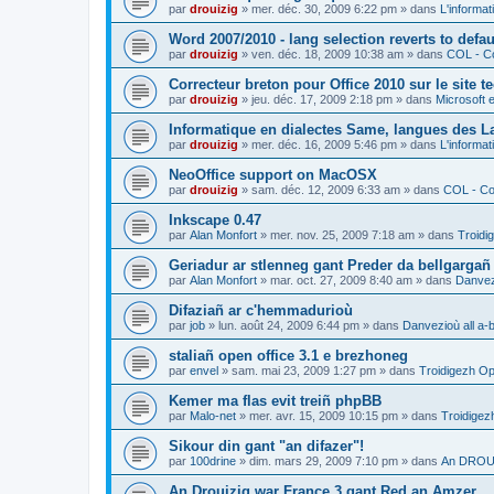
par
drouizig
»
mer. déc. 30, 2009 6:22 pm
» dans
L'informat
Word 2007/2010 - lang selection reverts to defa
par
drouizig
»
ven. déc. 18, 2009 10:38 am
» dans
COL - Co
Correcteur breton pour Office 2010 sur le site 
par
drouizig
»
jeu. déc. 17, 2009 2:18 pm
» dans
Microsoft e
Informatique en dialectes Same, langues des 
par
drouizig
»
mer. déc. 16, 2009 5:46 pm
» dans
L'informat
NeoOffice support on MacOSX
par
drouizig
»
sam. déc. 12, 2009 6:33 am
» dans
COL - Cor
Inkscape 0.47
par
Alan Monfort
»
mer. nov. 25, 2009 7:18 am
» dans
Troidi
Geriadur ar stlenneg gant Preder da bellgargañ
par
Alan Monfort
»
mar. oct. 27, 2009 8:40 am
» dans
Danvezi
Difaziañ ar c'hemmadurioù
par
job
»
lun. août 24, 2009 6:44 pm
» dans
Danvezioù all a-
staliañ open office 3.1 e brezhoneg
par
envel
»
sam. mai 23, 2009 1:27 pm
» dans
Troidigezh Op
Kemer ma flas evit treiñ phpBB
par
Malo-net
»
mer. avr. 15, 2009 10:15 pm
» dans
Troidigez
Sikour din gant "an difazer"!
par
100drine
»
dim. mars 29, 2009 7:10 pm
» dans
An DROUI
An Drouizig war France 3 gant Red an Amzer