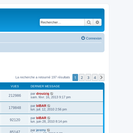
Rechercher
Recherche avancé
Connexion
1
2
3
4
Suivant
La recherche a retourné 197 résultats
VUES
DERNIER MESSAGE
par
drouizig
212986
sam. févr. 16, 2013 9:17 pm
par
bIBAR
179848
lun. juil. 12, 2010 2:56 pm
par
bIBAR
92120
lun. juin 28, 2010 8:14 pm
par
jeremy
85147