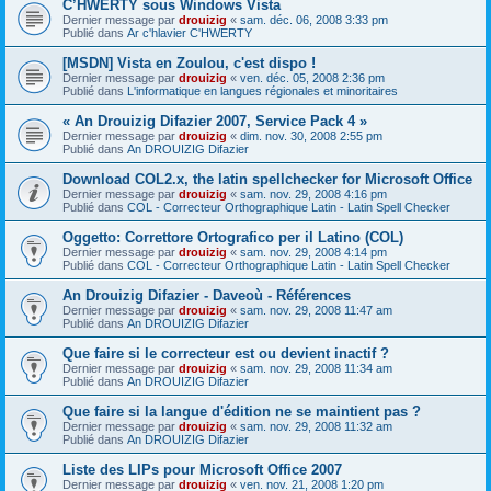
C’HWERTY sous Windows Vista
Dernier message par
drouizig
«
sam. déc. 06, 2008 3:33 pm
Publié dans
Ar c'hlavier C'HWERTY
[MSDN] Vista en Zoulou, c'est dispo !
Dernier message par
drouizig
«
ven. déc. 05, 2008 2:36 pm
Publié dans
L'informatique en langues régionales et minoritaires
« An Drouizig Difazier 2007, Service Pack 4 »
Dernier message par
drouizig
«
dim. nov. 30, 2008 2:55 pm
Publié dans
An DROUIZIG Difazier
Download COL2.x, the latin spellchecker for Microsoft Office
Dernier message par
drouizig
«
sam. nov. 29, 2008 4:16 pm
Publié dans
COL - Correcteur Orthographique Latin - Latin Spell Checker
Oggetto: Correttore Ortografico per il Latino (COL)
Dernier message par
drouizig
«
sam. nov. 29, 2008 4:14 pm
Publié dans
COL - Correcteur Orthographique Latin - Latin Spell Checker
An Drouizig Difazier - Daveoù - Références
Dernier message par
drouizig
«
sam. nov. 29, 2008 11:47 am
Publié dans
An DROUIZIG Difazier
Que faire si le correcteur est ou devient inactif ?
Dernier message par
drouizig
«
sam. nov. 29, 2008 11:34 am
Publié dans
An DROUIZIG Difazier
Que faire si la langue d'édition ne se maintient pas ?
Dernier message par
drouizig
«
sam. nov. 29, 2008 11:32 am
Publié dans
An DROUIZIG Difazier
Liste des LIPs pour Microsoft Office 2007
Dernier message par
drouizig
«
ven. nov. 21, 2008 1:20 pm