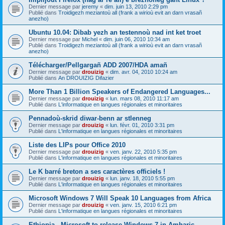
Dernier message par
jeremy
«
dim. juin 13, 2010 2:29 pm
Publié dans
Troidigezh meziantoù all (frank a wirioù evit an darn vrasañ
anezho)
Ubuntu 10.04: Dibab yezh an testennoù nad int ket troet
Dernier message par
Michel
«
dim. juin 06, 2010 10:34 am
Publié dans
Troidigezh meziantoù all (frank a wirioù evit an darn vrasañ
anezho)
Télécharger/Pellgargañ ADD 2007/HDA amañ
Dernier message par
drouizig
«
dim. avr. 04, 2010 10:24 am
Publié dans
An DROUIZIG Difazier
More Than 1 Billion Speakers of Endangered Languages...
Dernier message par
drouizig
«
lun. mars 08, 2010 11:17 am
Publié dans
L'informatique en langues régionales et minoritaires
Pennadoù-skrid diwar-benn ar stlenneg
Dernier message par
drouizig
«
lun. févr. 01, 2010 3:31 pm
Publié dans
L'informatique en langues régionales et minoritaires
Liste des LIPs pour Office 2010
Dernier message par
drouizig
«
ven. janv. 22, 2010 5:35 pm
Publié dans
L'informatique en langues régionales et minoritaires
Le K barré breton a ses caractères officiels !
Dernier message par
drouizig
«
lun. janv. 18, 2010 5:55 pm
Publié dans
L'informatique en langues régionales et minoritaires
Microsoft Windows 7 Will Speak 10 Languages from Africa
Dernier message par
drouizig
«
ven. janv. 15, 2010 6:21 pm
Publié dans
L'informatique en langues régionales et minoritaires
Ethiopia - Microsoft to release Windows 7 in Amharic