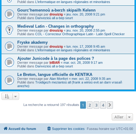
Publié dans
L'informatique en langues régionales et minoritaires
Gourc’hemennoù a-berzh skipailh Kelenn
Dernier message par
drouizig
«
jeu. nov. 20, 2008 9:21 pm
Publié dans
Danvezioù all a-bep seurt
Medieval Latin - Changes in orthography
Dernier message par
drouizig
«
jeu. nov. 20, 2008 2:55 pm
Publié dans
COL - Correcteur Orthographique Latin - Latin Spell Checker
Fryske akademy
Dernier message par
drouizig
«
lun. nov. 17, 2008 9:45 am
Publié dans
L'informatique en langues régionales et minoritaires
Ajouter Junicode à la page des polices ?
Dernier message par
bIBAR
«
mar. oct. 28, 2008 9:17 am
Publié dans
Danvezioù all a-bep seurt
Le Breton, langue officielle de KENTIKA
Dernier message par
Alan Monfort
«
mer. oct. 22, 2008 9:35 am
Publié dans
Troidigezh meziantoù all (frank a wirioù evit an darn vrasañ
anezho)
1
2
3
4
Suivant
La recherche a retourné 197 résultats
Aller
Accueil du forum
Supprimer les cookies
Fuseau horaire sur
UTC+01:00