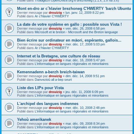
Publié dans
Troidigezh OpenOffice.org e brezhoneg (1.1.x, 2.x ha 3.x)
Mont en-dro ar c´hlavier brezhoneg C'HWERTY 'barzh Ubuntu
Dernier message par
drouizig
«
lun. janv. 12, 2009 8:22 pm
Publié dans
Ar c'hlavier C'HWERTY
La date de votre système en gallo : possible sous Vista !
Dernier message par
drouizig
«
ven. déc. 26, 2008 6:58 pm
Publié dans
Microsoft et le breton - Microsoft and the Breton language
Bien écrire sur ordinateur en māori, espéranto, gallois...
Dernier message par
drouizig
«
mer. déc. 17, 2008 5:03 pm
Publié dans
Ar c'hlavier C'HWERTY
Internet et la Bretagne, une culture de réseau
Dernier message par
drouizig
«
mar. déc. 16, 2008 5:47 pm
Publié dans
L'informatique en langues régionales et minoritaires
Kemennadenn a-berzh breizh-taiwan
Dernier message par
drouizig
«
dim. déc. 14, 2008 9:51 pm
Publié dans
Danvezioù all a-bep seurt
Liste des LIPs pour Vista
Dernier message par
drouizig
«
jeu. déc. 11, 2008 6:09 pm
Publié dans
L'informatique en langues régionales et minoritaires
L'archipel des langues indiennes
Dernier message par
drouizig
«
mer. déc. 10, 2008 2:48 pm
Publié dans
L'informatique en langues régionales et minoritaires
Yehoù amerikanek
Dernier message par
drouizig
«
mar. déc. 09, 2008 8:34 pm
Publié dans
L'informatique en langues régionales et minoritaires