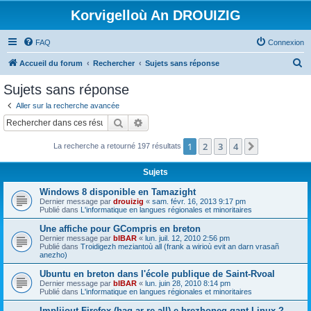
Korvigelloù An DROUIZIG
FAQ
Connexion
R
Accueil du forum
Rechercher
Sujets sans réponse
e
Sujets sans réponse
c
Aller sur la recherche avancée
h
Rechercher
Recherche avancée
e
1
2
3
4
Suivant
La recherche a retourné 197 résultats
r
c
Sujets
h
Windows 8 disponible en Tamazight
e
Dernier message par
drouizig
«
sam. févr. 16, 2013 9:17 pm
Publié dans
L'informatique en langues régionales et minoritaires
r
Une affiche pour GCompris en breton
Dernier message par
bIBAR
«
lun. juil. 12, 2010 2:56 pm
Publié dans
Troidigezh meziantoù all (frank a wirioù evit an darn vrasañ
anezho)
Ubuntu en breton dans l'école publique de Saint-Rvoal
Dernier message par
bIBAR
«
lun. juin 28, 2010 8:14 pm
Publié dans
L'informatique en langues régionales et minoritaires
Implijout Firefox (hag ar re all) e brezhoneg gant Linux ?