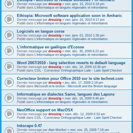
Dernier message par
drouizig
«
ven. janv. 15, 2010 6:18 pm
Publié dans
L'informatique en langues régionales et minoritaires
Ethiopia: Microsoft software application soon in Amharic
Dernier message par
drouizig
«
ven. janv. 15, 2010 6:17 pm
Publié dans
L'informatique en langues régionales et minoritaires
Logiciels en langue corse
Dernier message par
drouizig
«
ven. janv. 01, 2010 1:36 pm
Publié dans
L'informatique en langues régionales et minoritaires
L'informatique en gaélique d'Ecosse
Dernier message par
drouizig
«
mer. déc. 30, 2009 6:22 pm
Publié dans
L'informatique en langues régionales et minoritaires
Word 2007/2010 - lang selection reverts to default language
Dernier message par
drouizig
«
ven. déc. 18, 2009 10:38 am
Publié dans
COL - Correcteur Orthographique Latin - Latin Spell Checker
Correcteur breton pour Office 2010 sur le site technet.com
Dernier message par
drouizig
«
jeu. déc. 17, 2009 2:18 pm
Publié dans
Microsoft et le breton - Microsoft and the Breton language
Informatique en dialectes Same, langues des Lapons
Dernier message par
drouizig
«
mer. déc. 16, 2009 5:46 pm
Publié dans
L'informatique en langues régionales et minoritaires
NeoOffice support on MacOSX
Dernier message par
drouizig
«
sam. déc. 12, 2009 6:33 am
Publié dans
COL - Correcteur Orthographique Latin - Latin Spell Checker
Inkscape 0.47
Dernier message par
Alan Monfort
«
mer. nov. 25, 2009 7:18 am