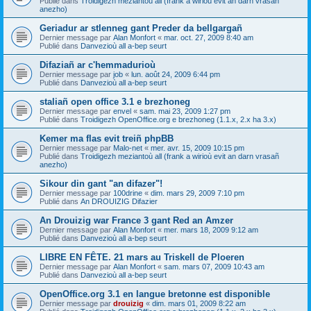
Publié dans
Troidigezh meziantoù all (frank a wirioù evit an darn vrasañ
anezho)
Geriadur ar stlenneg gant Preder da bellgargañ
Dernier message par
Alan Monfort
«
mar. oct. 27, 2009 8:40 am
Publié dans
Danvezioù all a-bep seurt
Difaziañ ar c'hemmadurioù
Dernier message par
job
«
lun. août 24, 2009 6:44 pm
Publié dans
Danvezioù all a-bep seurt
staliañ open office 3.1 e brezhoneg
Dernier message par
envel
«
sam. mai 23, 2009 1:27 pm
Publié dans
Troidigezh OpenOffice.org e brezhoneg (1.1.x, 2.x ha 3.x)
Kemer ma flas evit treiñ phpBB
Dernier message par
Malo-net
«
mer. avr. 15, 2009 10:15 pm
Publié dans
Troidigezh meziantoù all (frank a wirioù evit an darn vrasañ
anezho)
Sikour din gant "an difazer"!
Dernier message par
100drine
«
dim. mars 29, 2009 7:10 pm
Publié dans
An DROUIZIG Difazier
An Drouizig war France 3 gant Red an Amzer
Dernier message par
Alan Monfort
«
mer. mars 18, 2009 9:12 am
Publié dans
Danvezioù all a-bep seurt
LIBRE EN FÊTE. 21 mars au Triskell de Ploeren
Dernier message par
Alan Monfort
«
sam. mars 07, 2009 10:43 am
Publié dans
Danvezioù all a-bep seurt
OpenOffice.org 3.1 en langue bretonne est disponible
Dernier message par
drouizig
«
dim. mars 01, 2009 8:22 am