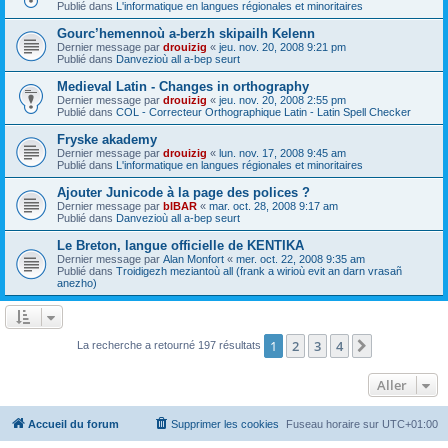
Publié dans
L'informatique en langues régionales et minoritaires
Gourc’hemennoù a-berzh skipailh Kelenn
Dernier message par
drouizig
«
jeu. nov. 20, 2008 9:21 pm
Publié dans
Danvezioù all a-bep seurt
Medieval Latin - Changes in orthography
Dernier message par
drouizig
«
jeu. nov. 20, 2008 2:55 pm
Publié dans
COL - Correcteur Orthographique Latin - Latin Spell Checker
Fryske akademy
Dernier message par
drouizig
«
lun. nov. 17, 2008 9:45 am
Publié dans
L'informatique en langues régionales et minoritaires
Ajouter Junicode à la page des polices ?
Dernier message par
bIBAR
«
mar. oct. 28, 2008 9:17 am
Publié dans
Danvezioù all a-bep seurt
Le Breton, langue officielle de KENTIKA
Dernier message par
Alan Monfort
«
mer. oct. 22, 2008 9:35 am
Publié dans
Troidigezh meziantoù all (frank a wirioù evit an darn vrasañ
anezho)
1
2
3
4
Suivant
La recherche a retourné 197 résultats
Aller
Accueil du forum
Supprimer les cookies
Fuseau horaire sur
UTC+01:00