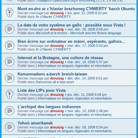
Publié dans
Troidigezh OpenOffice.org e brezhoneg (1.1.x, 2.x ha 3.x)
Mont en-dro ar c´hlavier brezhoneg C'HWERTY 'barzh Ubuntu
Dernier message par
drouizig
«
lun. janv. 12, 2009 8:22 pm
Publié dans
Ar c'hlavier C'HWERTY
La date de votre système en gallo : possible sous Vista !
Dernier message par
drouizig
«
ven. déc. 26, 2008 6:58 pm
Publié dans
Microsoft et le breton - Microsoft and the Breton language
Bien écrire sur ordinateur en māori, espéranto, gallois...
Dernier message par
drouizig
«
mer. déc. 17, 2008 5:03 pm
Publié dans
Ar c'hlavier C'HWERTY
Internet et la Bretagne, une culture de réseau
Dernier message par
drouizig
«
mar. déc. 16, 2008 5:47 pm
Publié dans
L'informatique en langues régionales et minoritaires
Kemennadenn a-berzh breizh-taiwan
Dernier message par
drouizig
«
dim. déc. 14, 2008 9:51 pm
Publié dans
Danvezioù all a-bep seurt
Liste des LIPs pour Vista
Dernier message par
drouizig
«
jeu. déc. 11, 2008 6:09 pm
Publié dans
L'informatique en langues régionales et minoritaires
L'archipel des langues indiennes
Dernier message par
drouizig
«
mer. déc. 10, 2008 2:48 pm
Publié dans
L'informatique en langues régionales et minoritaires
Yehoù amerikanek
Dernier message par
drouizig
«
mar. déc. 09, 2008 8:34 pm
Publié dans
L'informatique en langues régionales et minoritaires