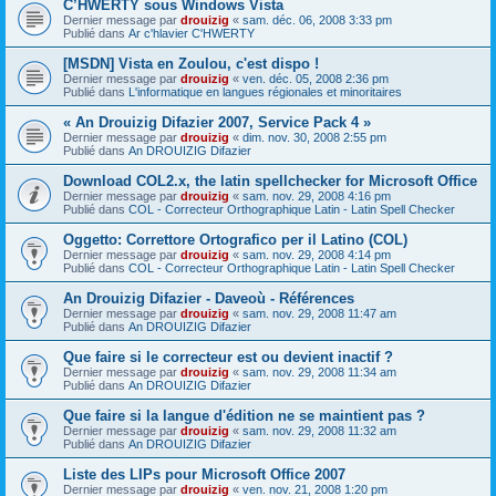
C’HWERTY sous Windows Vista
Dernier message par
drouizig
«
sam. déc. 06, 2008 3:33 pm
Publié dans
Ar c'hlavier C'HWERTY
[MSDN] Vista en Zoulou, c'est dispo !
Dernier message par
drouizig
«
ven. déc. 05, 2008 2:36 pm
Publié dans
L'informatique en langues régionales et minoritaires
« An Drouizig Difazier 2007, Service Pack 4 »
Dernier message par
drouizig
«
dim. nov. 30, 2008 2:55 pm
Publié dans
An DROUIZIG Difazier
Download COL2.x, the latin spellchecker for Microsoft Office
Dernier message par
drouizig
«
sam. nov. 29, 2008 4:16 pm
Publié dans
COL - Correcteur Orthographique Latin - Latin Spell Checker
Oggetto: Correttore Ortografico per il Latino (COL)
Dernier message par
drouizig
«
sam. nov. 29, 2008 4:14 pm
Publié dans
COL - Correcteur Orthographique Latin - Latin Spell Checker
An Drouizig Difazier - Daveoù - Références
Dernier message par
drouizig
«
sam. nov. 29, 2008 11:47 am
Publié dans
An DROUIZIG Difazier
Que faire si le correcteur est ou devient inactif ?
Dernier message par
drouizig
«
sam. nov. 29, 2008 11:34 am
Publié dans
An DROUIZIG Difazier
Que faire si la langue d'édition ne se maintient pas ?
Dernier message par
drouizig
«
sam. nov. 29, 2008 11:32 am
Publié dans
An DROUIZIG Difazier
Liste des LIPs pour Microsoft Office 2007
Dernier message par
drouizig
«
ven. nov. 21, 2008 1:20 pm