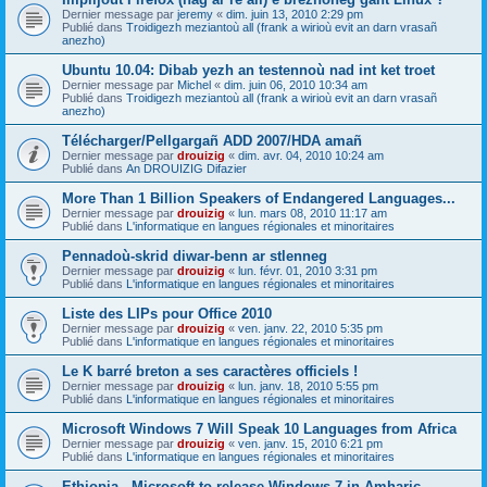
Dernier message par
jeremy
«
dim. juin 13, 2010 2:29 pm
Publié dans
Troidigezh meziantoù all (frank a wirioù evit an darn vrasañ
anezho)
Ubuntu 10.04: Dibab yezh an testennoù nad int ket troet
Dernier message par
Michel
«
dim. juin 06, 2010 10:34 am
Publié dans
Troidigezh meziantoù all (frank a wirioù evit an darn vrasañ
anezho)
Télécharger/Pellgargañ ADD 2007/HDA amañ
Dernier message par
drouizig
«
dim. avr. 04, 2010 10:24 am
Publié dans
An DROUIZIG Difazier
More Than 1 Billion Speakers of Endangered Languages...
Dernier message par
drouizig
«
lun. mars 08, 2010 11:17 am
Publié dans
L'informatique en langues régionales et minoritaires
Pennadoù-skrid diwar-benn ar stlenneg
Dernier message par
drouizig
«
lun. févr. 01, 2010 3:31 pm
Publié dans
L'informatique en langues régionales et minoritaires
Liste des LIPs pour Office 2010
Dernier message par
drouizig
«
ven. janv. 22, 2010 5:35 pm
Publié dans
L'informatique en langues régionales et minoritaires
Le K barré breton a ses caractères officiels !
Dernier message par
drouizig
«
lun. janv. 18, 2010 5:55 pm
Publié dans
L'informatique en langues régionales et minoritaires
Microsoft Windows 7 Will Speak 10 Languages from Africa
Dernier message par
drouizig
«
ven. janv. 15, 2010 6:21 pm
Publié dans
L'informatique en langues régionales et minoritaires
Ethiopia - Microsoft to release Windows 7 in Amharic