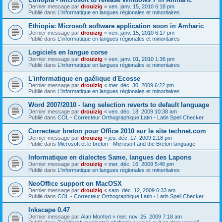
Dernier message par
drouizig
«
ven. janv. 15, 2010 6:18 pm
Publié dans
L'informatique en langues régionales et minoritaires
Ethiopia: Microsoft software application soon in Amharic
Dernier message par
drouizig
«
ven. janv. 15, 2010 6:17 pm
Publié dans
L'informatique en langues régionales et minoritaires
Logiciels en langue corse
Dernier message par
drouizig
«
ven. janv. 01, 2010 1:36 pm
Publié dans
L'informatique en langues régionales et minoritaires
L'informatique en gaélique d'Ecosse
Dernier message par
drouizig
«
mer. déc. 30, 2009 6:22 pm
Publié dans
L'informatique en langues régionales et minoritaires
Word 2007/2010 - lang selection reverts to default language
Dernier message par
drouizig
«
ven. déc. 18, 2009 10:38 am
Publié dans
COL - Correcteur Orthographique Latin - Latin Spell Checker
Correcteur breton pour Office 2010 sur le site technet.com
Dernier message par
drouizig
«
jeu. déc. 17, 2009 2:18 pm
Publié dans
Microsoft et le breton - Microsoft and the Breton language
Informatique en dialectes Same, langues des Lapons
Dernier message par
drouizig
«
mer. déc. 16, 2009 5:46 pm
Publié dans
L'informatique en langues régionales et minoritaires
NeoOffice support on MacOSX
Dernier message par
drouizig
«
sam. déc. 12, 2009 6:33 am
Publié dans
COL - Correcteur Orthographique Latin - Latin Spell Checker
Inkscape 0.47
Dernier message par
Alan Monfort
«
mer. nov. 25, 2009 7:18 am