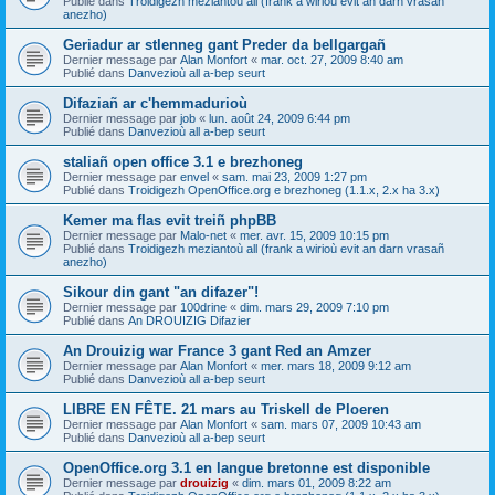
Publié dans
Troidigezh meziantoù all (frank a wirioù evit an darn vrasañ
anezho)
Geriadur ar stlenneg gant Preder da bellgargañ
Dernier message par
Alan Monfort
«
mar. oct. 27, 2009 8:40 am
Publié dans
Danvezioù all a-bep seurt
Difaziañ ar c'hemmadurioù
Dernier message par
job
«
lun. août 24, 2009 6:44 pm
Publié dans
Danvezioù all a-bep seurt
staliañ open office 3.1 e brezhoneg
Dernier message par
envel
«
sam. mai 23, 2009 1:27 pm
Publié dans
Troidigezh OpenOffice.org e brezhoneg (1.1.x, 2.x ha 3.x)
Kemer ma flas evit treiñ phpBB
Dernier message par
Malo-net
«
mer. avr. 15, 2009 10:15 pm
Publié dans
Troidigezh meziantoù all (frank a wirioù evit an darn vrasañ
anezho)
Sikour din gant "an difazer"!
Dernier message par
100drine
«
dim. mars 29, 2009 7:10 pm
Publié dans
An DROUIZIG Difazier
An Drouizig war France 3 gant Red an Amzer
Dernier message par
Alan Monfort
«
mer. mars 18, 2009 9:12 am
Publié dans
Danvezioù all a-bep seurt
LIBRE EN FÊTE. 21 mars au Triskell de Ploeren
Dernier message par
Alan Monfort
«
sam. mars 07, 2009 10:43 am
Publié dans
Danvezioù all a-bep seurt
OpenOffice.org 3.1 en langue bretonne est disponible
Dernier message par
drouizig
«
dim. mars 01, 2009 8:22 am