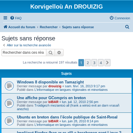
Korvigelloù An DROUIZIG
FAQ
Connexion
R
Accueil du forum
Rechercher
Sujets sans réponse
e
Sujets sans réponse
c
Aller sur la recherche avancée
h
Rechercher
Recherche avancée
e
1
2
3
4
Suivant
La recherche a retourné 197 résultats
r
c
Sujets
h
Windows 8 disponible en Tamazight
e
Dernier message par
drouizig
«
sam. févr. 16, 2013 9:17 pm
Publié dans
L'informatique en langues régionales et minoritaires
r
Une affiche pour GCompris en breton
Dernier message par
bIBAR
«
lun. juil. 12, 2010 2:56 pm
Publié dans
Troidigezh meziantoù all (frank a wirioù evit an darn vrasañ
anezho)
Ubuntu en breton dans l'école publique de Saint-Rvoal
Dernier message par
bIBAR
«
lun. juin 28, 2010 8:14 pm
Publié dans
L'informatique en langues régionales et minoritaires
Implijout Firefox (hag ar re all) e brezhoneg gant Linux ?