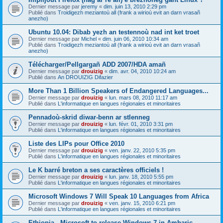
Dernier message par
jeremy
«
dim. juin 13, 2010 2:29 pm
Publié dans
Troidigezh meziantoù all (frank a wirioù evit an darn vrasañ
anezho)
Ubuntu 10.04: Dibab yezh an testennoù nad int ket troet
Dernier message par
Michel
«
dim. juin 06, 2010 10:34 am
Publié dans
Troidigezh meziantoù all (frank a wirioù evit an darn vrasañ
anezho)
Télécharger/Pellgargañ ADD 2007/HDA amañ
Dernier message par
drouizig
«
dim. avr. 04, 2010 10:24 am
Publié dans
An DROUIZIG Difazier
More Than 1 Billion Speakers of Endangered Languages...
Dernier message par
drouizig
«
lun. mars 08, 2010 11:17 am
Publié dans
L'informatique en langues régionales et minoritaires
Pennadoù-skrid diwar-benn ar stlenneg
Dernier message par
drouizig
«
lun. févr. 01, 2010 3:31 pm
Publié dans
L'informatique en langues régionales et minoritaires
Liste des LIPs pour Office 2010
Dernier message par
drouizig
«
ven. janv. 22, 2010 5:35 pm
Publié dans
L'informatique en langues régionales et minoritaires
Le K barré breton a ses caractères officiels !
Dernier message par
drouizig
«
lun. janv. 18, 2010 5:55 pm
Publié dans
L'informatique en langues régionales et minoritaires
Microsoft Windows 7 Will Speak 10 Languages from Africa
Dernier message par
drouizig
«
ven. janv. 15, 2010 6:21 pm
Publié dans
L'informatique en langues régionales et minoritaires
Ethiopia - Microsoft to release Windows 7 in Amharic