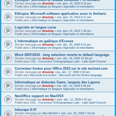
Dernier message par
drouizig
«
ven. janv. 15, 2010 6:18 pm
Publié dans
L'informatique en langues régionales et minoritaires
Ethiopia: Microsoft software application soon in Amharic
Dernier message par
drouizig
«
ven. janv. 15, 2010 6:17 pm
Publié dans
L'informatique en langues régionales et minoritaires
Logiciels en langue corse
Dernier message par
drouizig
«
ven. janv. 01, 2010 1:36 pm
Publié dans
L'informatique en langues régionales et minoritaires
L'informatique en gaélique d'Ecosse
Dernier message par
drouizig
«
mer. déc. 30, 2009 6:22 pm
Publié dans
L'informatique en langues régionales et minoritaires
Word 2007/2010 - lang selection reverts to default language
Dernier message par
drouizig
«
ven. déc. 18, 2009 10:38 am
Publié dans
COL - Correcteur Orthographique Latin - Latin Spell Checker
Correcteur breton pour Office 2010 sur le site technet.com
Dernier message par
drouizig
«
jeu. déc. 17, 2009 2:18 pm
Publié dans
Microsoft et le breton - Microsoft and the Breton language
Informatique en dialectes Same, langues des Lapons
Dernier message par
drouizig
«
mer. déc. 16, 2009 5:46 pm
Publié dans
L'informatique en langues régionales et minoritaires
NeoOffice support on MacOSX
Dernier message par
drouizig
«
sam. déc. 12, 2009 6:33 am
Publié dans
COL - Correcteur Orthographique Latin - Latin Spell Checker
Inkscape 0.47
Dernier message par
Alan Monfort
«
mer. nov. 25, 2009 7:18 am