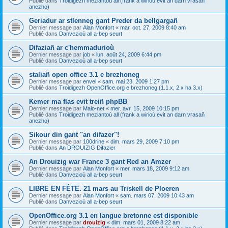
Publié dans
Troidigezh meziantoù all (frank a wirioù evit an darn vrasañ
anezho)
Geriadur ar stlenneg gant Preder da bellgargañ
Dernier message par
Alan Monfort
«
mar. oct. 27, 2009 8:40 am
Publié dans
Danvezioù all a-bep seurt
Difaziañ ar c'hemmadurioù
Dernier message par
job
«
lun. août 24, 2009 6:44 pm
Publié dans
Danvezioù all a-bep seurt
staliañ open office 3.1 e brezhoneg
Dernier message par
envel
«
sam. mai 23, 2009 1:27 pm
Publié dans
Troidigezh OpenOffice.org e brezhoneg (1.1.x, 2.x ha 3.x)
Kemer ma flas evit treiñ phpBB
Dernier message par
Malo-net
«
mer. avr. 15, 2009 10:15 pm
Publié dans
Troidigezh meziantoù all (frank a wirioù evit an darn vrasañ
anezho)
Sikour din gant "an difazer"!
Dernier message par
100drine
«
dim. mars 29, 2009 7:10 pm
Publié dans
An DROUIZIG Difazier
An Drouizig war France 3 gant Red an Amzer
Dernier message par
Alan Monfort
«
mer. mars 18, 2009 9:12 am
Publié dans
Danvezioù all a-bep seurt
LIBRE EN FÊTE. 21 mars au Triskell de Ploeren
Dernier message par
Alan Monfort
«
sam. mars 07, 2009 10:43 am
Publié dans
Danvezioù all a-bep seurt
OpenOffice.org 3.1 en langue bretonne est disponible
Dernier message par
drouizig
«
dim. mars 01, 2009 8:22 am