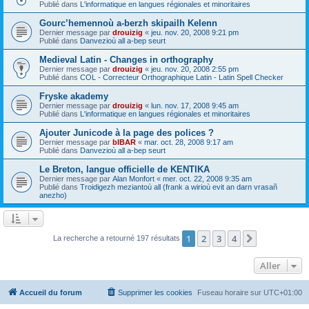
Publié dans
L'informatique en langues régionales et minoritaires
Gourc’hemennoù a-berzh skipailh Kelenn
Dernier message par
drouizig
«
jeu. nov. 20, 2008 9:21 pm
Publié dans
Danvezioù all a-bep seurt
Medieval Latin - Changes in orthography
Dernier message par
drouizig
«
jeu. nov. 20, 2008 2:55 pm
Publié dans
COL - Correcteur Orthographique Latin - Latin Spell Checker
Fryske akademy
Dernier message par
drouizig
«
lun. nov. 17, 2008 9:45 am
Publié dans
L'informatique en langues régionales et minoritaires
Ajouter Junicode à la page des polices ?
Dernier message par
bIBAR
«
mar. oct. 28, 2008 9:17 am
Publié dans
Danvezioù all a-bep seurt
Le Breton, langue officielle de KENTIKA
Dernier message par
Alan Monfort
«
mer. oct. 22, 2008 9:35 am
Publié dans
Troidigezh meziantoù all (frank a wirioù evit an darn vrasañ
anezho)
1
2
3
4
Suivant
La recherche a retourné 197 résultats
Aller
Accueil du forum
Supprimer les cookies
Fuseau horaire sur
UTC+01:00