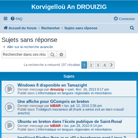
Korvigelloù An DROUIZIG
FAQ
Connexion
R
Accueil du forum
Rechercher
Sujets sans réponse
e
Sujets sans réponse
c
Aller sur la recherche avancée
h
Rechercher
Recherche avancée
e
1
2
3
4
Suivant
La recherche a retourné 197 résultats
r
c
Sujets
h
Windows 8 disponible en Tamazight
e
Dernier message par
drouizig
«
sam. févr. 16, 2013 9:17 pm
Publié dans
L'informatique en langues régionales et minoritaires
r
Une affiche pour GCompris en breton
Dernier message par
bIBAR
«
lun. juil. 12, 2010 2:56 pm
Publié dans
Troidigezh meziantoù all (frank a wirioù evit an darn vrasañ
anezho)
Ubuntu en breton dans l'école publique de Saint-Rvoal
Dernier message par
bIBAR
«
lun. juin 28, 2010 8:14 pm
Publié dans
L'informatique en langues régionales et minoritaires
Implijout Firefox (hag ar re all) e brezhoneg gant Linux ?