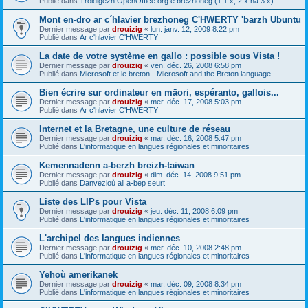
Publié dans
Troidigezh OpenOffice.org e brezhoneg (1.1.x, 2.x ha 3.x)
Mont en-dro ar c´hlavier brezhoneg C'HWERTY 'barzh Ubuntu
Dernier message par
drouizig
«
lun. janv. 12, 2009 8:22 pm
Publié dans
Ar c'hlavier C'HWERTY
La date de votre système en gallo : possible sous Vista !
Dernier message par
drouizig
«
ven. déc. 26, 2008 6:58 pm
Publié dans
Microsoft et le breton - Microsoft and the Breton language
Bien écrire sur ordinateur en māori, espéranto, gallois...
Dernier message par
drouizig
«
mer. déc. 17, 2008 5:03 pm
Publié dans
Ar c'hlavier C'HWERTY
Internet et la Bretagne, une culture de réseau
Dernier message par
drouizig
«
mar. déc. 16, 2008 5:47 pm
Publié dans
L'informatique en langues régionales et minoritaires
Kemennadenn a-berzh breizh-taiwan
Dernier message par
drouizig
«
dim. déc. 14, 2008 9:51 pm
Publié dans
Danvezioù all a-bep seurt
Liste des LIPs pour Vista
Dernier message par
drouizig
«
jeu. déc. 11, 2008 6:09 pm
Publié dans
L'informatique en langues régionales et minoritaires
L'archipel des langues indiennes
Dernier message par
drouizig
«
mer. déc. 10, 2008 2:48 pm
Publié dans
L'informatique en langues régionales et minoritaires
Yehoù amerikanek
Dernier message par
drouizig
«
mar. déc. 09, 2008 8:34 pm
Publié dans
L'informatique en langues régionales et minoritaires