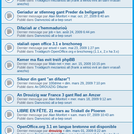
Publié dans
Troidigezh meziantoù all (frank a wirioù evit an darn vrasañ
anezho)
Geriadur ar stlenneg gant Preder da bellgargañ
Dernier message par
Alan Monfort
«
mar. oct. 27, 2009 8:40 am
Publié dans
Danvezioù all a-bep seurt
Difaziañ ar c'hemmadurioù
Dernier message par
job
«
lun. août 24, 2009 6:44 pm
Publié dans
Danvezioù all a-bep seurt
staliañ open office 3.1 e brezhoneg
Dernier message par
envel
«
sam. mai 23, 2009 1:27 pm
Publié dans
Troidigezh OpenOffice.org e brezhoneg (1.1.x, 2.x ha 3.x)
Kemer ma flas evit treiñ phpBB
Dernier message par
Malo-net
«
mer. avr. 15, 2009 10:15 pm
Publié dans
Troidigezh meziantoù all (frank a wirioù evit an darn vrasañ
anezho)
Sikour din gant "an difazer"!
Dernier message par
100drine
«
dim. mars 29, 2009 7:10 pm
Publié dans
An DROUIZIG Difazier
An Drouizig war France 3 gant Red an Amzer
Dernier message par
Alan Monfort
«
mer. mars 18, 2009 9:12 am
Publié dans
Danvezioù all a-bep seurt
LIBRE EN FÊTE. 21 mars au Triskell de Ploeren
Dernier message par
Alan Monfort
«
sam. mars 07, 2009 10:43 am
Publié dans
Danvezioù all a-bep seurt
OpenOffice.org 3.1 en langue bretonne est disponible
Dernier message par
drouizig
«
dim. mars 01, 2009 8:22 am