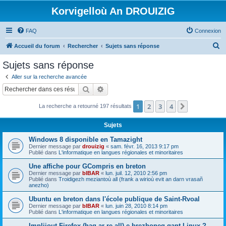
Korvigelloù An DROUIZIG
FAQ
Connexion
R
Accueil du forum
Rechercher
Sujets sans réponse
e
Sujets sans réponse
c
Aller sur la recherche avancée
h
Rechercher
Recherche avancée
e
1
2
3
4
Suivant
La recherche a retourné 197 résultats
r
c
Sujets
h
Windows 8 disponible en Tamazight
e
Dernier message par
drouizig
«
sam. févr. 16, 2013 9:17 pm
Publié dans
L'informatique en langues régionales et minoritaires
r
Une affiche pour GCompris en breton
Dernier message par
bIBAR
«
lun. juil. 12, 2010 2:56 pm
Publié dans
Troidigezh meziantoù all (frank a wirioù evit an darn vrasañ
anezho)
Ubuntu en breton dans l'école publique de Saint-Rvoal
Dernier message par
bIBAR
«
lun. juin 28, 2010 8:14 pm
Publié dans
L'informatique en langues régionales et minoritaires
Implijout Firefox (hag ar re all) e brezhoneg gant Linux ?