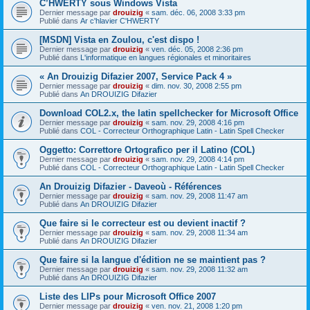
C’HWERTY sous Windows Vista
Dernier message par
drouizig
«
sam. déc. 06, 2008 3:33 pm
Publié dans
Ar c'hlavier C'HWERTY
[MSDN] Vista en Zoulou, c'est dispo !
Dernier message par
drouizig
«
ven. déc. 05, 2008 2:36 pm
Publié dans
L'informatique en langues régionales et minoritaires
« An Drouizig Difazier 2007, Service Pack 4 »
Dernier message par
drouizig
«
dim. nov. 30, 2008 2:55 pm
Publié dans
An DROUIZIG Difazier
Download COL2.x, the latin spellchecker for Microsoft Office
Dernier message par
drouizig
«
sam. nov. 29, 2008 4:16 pm
Publié dans
COL - Correcteur Orthographique Latin - Latin Spell Checker
Oggetto: Correttore Ortografico per il Latino (COL)
Dernier message par
drouizig
«
sam. nov. 29, 2008 4:14 pm
Publié dans
COL - Correcteur Orthographique Latin - Latin Spell Checker
An Drouizig Difazier - Daveoù - Références
Dernier message par
drouizig
«
sam. nov. 29, 2008 11:47 am
Publié dans
An DROUIZIG Difazier
Que faire si le correcteur est ou devient inactif ?
Dernier message par
drouizig
«
sam. nov. 29, 2008 11:34 am
Publié dans
An DROUIZIG Difazier
Que faire si la langue d'édition ne se maintient pas ?
Dernier message par
drouizig
«
sam. nov. 29, 2008 11:32 am
Publié dans
An DROUIZIG Difazier
Liste des LIPs pour Microsoft Office 2007
Dernier message par
drouizig
«
ven. nov. 21, 2008 1:20 pm