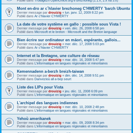
Publié dans
Troidigezh OpenOffice.org e brezhoneg (1.1.x, 2.x ha 3.x)
Mont en-dro ar c´hlavier brezhoneg C'HWERTY 'barzh Ubuntu
Dernier message par
drouizig
«
lun. janv. 12, 2009 8:22 pm
Publié dans
Ar c'hlavier C'HWERTY
La date de votre système en gallo : possible sous Vista !
Dernier message par
drouizig
«
ven. déc. 26, 2008 6:58 pm
Publié dans
Microsoft et le breton - Microsoft and the Breton language
Bien écrire sur ordinateur en māori, espéranto, gallois...
Dernier message par
drouizig
«
mer. déc. 17, 2008 5:03 pm
Publié dans
Ar c'hlavier C'HWERTY
Internet et la Bretagne, une culture de réseau
Dernier message par
drouizig
«
mar. déc. 16, 2008 5:47 pm
Publié dans
L'informatique en langues régionales et minoritaires
Kemennadenn a-berzh breizh-taiwan
Dernier message par
drouizig
«
dim. déc. 14, 2008 9:51 pm
Publié dans
Danvezioù all a-bep seurt
Liste des LIPs pour Vista
Dernier message par
drouizig
«
jeu. déc. 11, 2008 6:09 pm
Publié dans
L'informatique en langues régionales et minoritaires
L'archipel des langues indiennes
Dernier message par
drouizig
«
mer. déc. 10, 2008 2:48 pm
Publié dans
L'informatique en langues régionales et minoritaires
Yehoù amerikanek
Dernier message par
drouizig
«
mar. déc. 09, 2008 8:34 pm
Publié dans
L'informatique en langues régionales et minoritaires