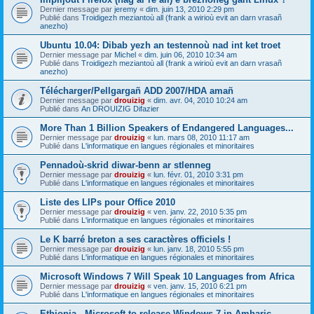
Dernier message par
jeremy
«
dim. juin 13, 2010 2:29 pm
Publié dans
Troidigezh meziantoù all (frank a wirioù evit an darn vrasañ
anezho)
Ubuntu 10.04: Dibab yezh an testennoù nad int ket troet
Dernier message par
Michel
«
dim. juin 06, 2010 10:34 am
Publié dans
Troidigezh meziantoù all (frank a wirioù evit an darn vrasañ
anezho)
Télécharger/Pellgargañ ADD 2007/HDA amañ
Dernier message par
drouizig
«
dim. avr. 04, 2010 10:24 am
Publié dans
An DROUIZIG Difazier
More Than 1 Billion Speakers of Endangered Languages...
Dernier message par
drouizig
«
lun. mars 08, 2010 11:17 am
Publié dans
L'informatique en langues régionales et minoritaires
Pennadoù-skrid diwar-benn ar stlenneg
Dernier message par
drouizig
«
lun. févr. 01, 2010 3:31 pm
Publié dans
L'informatique en langues régionales et minoritaires
Liste des LIPs pour Office 2010
Dernier message par
drouizig
«
ven. janv. 22, 2010 5:35 pm
Publié dans
L'informatique en langues régionales et minoritaires
Le K barré breton a ses caractères officiels !
Dernier message par
drouizig
«
lun. janv. 18, 2010 5:55 pm
Publié dans
L'informatique en langues régionales et minoritaires
Microsoft Windows 7 Will Speak 10 Languages from Africa
Dernier message par
drouizig
«
ven. janv. 15, 2010 6:21 pm
Publié dans
L'informatique en langues régionales et minoritaires
Ethiopia - Microsoft to release Windows 7 in Amharic