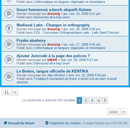
Publié dans
L'informatique en langues régionales et minoritaires
Gourc’hemennoù a-berzh skipailh Kelenn
Dernier message par
drouizig
«
jeu. nov. 20, 2008 9:21 pm
Publié dans
Danvezioù all a-bep seurt
Medieval Latin - Changes in orthography
Dernier message par
drouizig
«
jeu. nov. 20, 2008 2:55 pm
Publié dans
COL - Correcteur Orthographique Latin - Latin Spell Checker
Fryske akademy
Dernier message par
drouizig
«
lun. nov. 17, 2008 9:45 am
Publié dans
L'informatique en langues régionales et minoritaires
Ajouter Junicode à la page des polices ?
Dernier message par
bIBAR
«
mar. oct. 28, 2008 9:17 am
Publié dans
Danvezioù all a-bep seurt
Le Breton, langue officielle de KENTIKA
Dernier message par
Alan Monfort
«
mer. oct. 22, 2008 9:35 am
Publié dans
Troidigezh meziantoù all (frank a wirioù evit an darn vrasañ
anezho)
1
2
3
4
Suivant
La recherche a retourné 197 résultats
Aller
Accueil du forum
Supprimer les cookies
Fuseau horaire sur
UTC+01:00