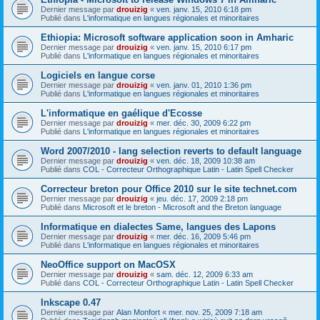
Dernier message par
drouizig
«
ven. janv. 15, 2010 6:18 pm
Publié dans
L'informatique en langues régionales et minoritaires
Ethiopia: Microsoft software application soon in Amharic
Dernier message par
drouizig
«
ven. janv. 15, 2010 6:17 pm
Publié dans
L'informatique en langues régionales et minoritaires
Logiciels en langue corse
Dernier message par
drouizig
«
ven. janv. 01, 2010 1:36 pm
Publié dans
L'informatique en langues régionales et minoritaires
L'informatique en gaélique d'Ecosse
Dernier message par
drouizig
«
mer. déc. 30, 2009 6:22 pm
Publié dans
L'informatique en langues régionales et minoritaires
Word 2007/2010 - lang selection reverts to default language
Dernier message par
drouizig
«
ven. déc. 18, 2009 10:38 am
Publié dans
COL - Correcteur Orthographique Latin - Latin Spell Checker
Correcteur breton pour Office 2010 sur le site technet.com
Dernier message par
drouizig
«
jeu. déc. 17, 2009 2:18 pm
Publié dans
Microsoft et le breton - Microsoft and the Breton language
Informatique en dialectes Same, langues des Lapons
Dernier message par
drouizig
«
mer. déc. 16, 2009 5:46 pm
Publié dans
L'informatique en langues régionales et minoritaires
NeoOffice support on MacOSX
Dernier message par
drouizig
«
sam. déc. 12, 2009 6:33 am
Publié dans
COL - Correcteur Orthographique Latin - Latin Spell Checker
Inkscape 0.47
Dernier message par
Alan Monfort
«
mer. nov. 25, 2009 7:18 am