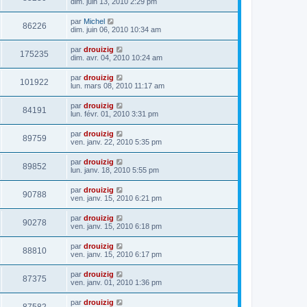
dim. juin 13, 2010 2:29 pm
par
Michel
86226
dim. juin 06, 2010 10:34 am
par
drouizig
175235
dim. avr. 04, 2010 10:24 am
par
drouizig
101922
lun. mars 08, 2010 11:17 am
par
drouizig
84191
lun. févr. 01, 2010 3:31 pm
par
drouizig
89759
ven. janv. 22, 2010 5:35 pm
par
drouizig
89852
lun. janv. 18, 2010 5:55 pm
par
drouizig
90788
ven. janv. 15, 2010 6:21 pm
par
drouizig
90278
ven. janv. 15, 2010 6:18 pm
par
drouizig
88810
ven. janv. 15, 2010 6:17 pm
par
drouizig
87375
ven. janv. 01, 2010 1:36 pm
par
drouizig