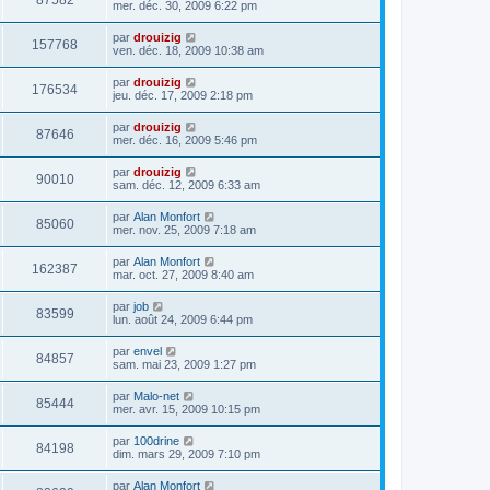
87582
mer. déc. 30, 2009 6:22 pm
par
drouizig
157768
ven. déc. 18, 2009 10:38 am
par
drouizig
176534
jeu. déc. 17, 2009 2:18 pm
par
drouizig
87646
mer. déc. 16, 2009 5:46 pm
par
drouizig
90010
sam. déc. 12, 2009 6:33 am
par
Alan Monfort
85060
mer. nov. 25, 2009 7:18 am
par
Alan Monfort
162387
mar. oct. 27, 2009 8:40 am
par
job
83599
lun. août 24, 2009 6:44 pm
par
envel
84857
sam. mai 23, 2009 1:27 pm
par
Malo-net
85444
mer. avr. 15, 2009 10:15 pm
par
100drine
84198
dim. mars 29, 2009 7:10 pm
par
Alan Monfort