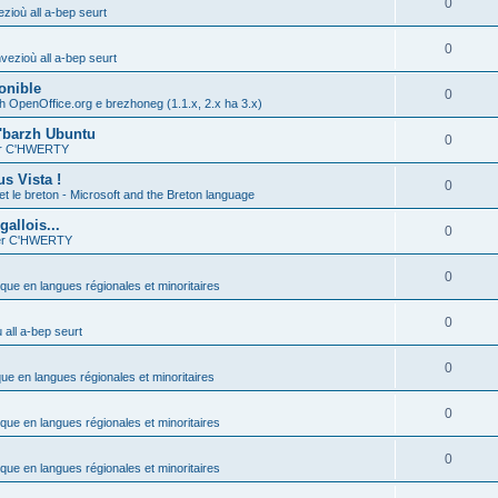
0
zioù all a-bep seurt
0
vezioù all a-bep seurt
onible
0
h OpenOffice.org e brezhoneg (1.1.x, 2.x ha 3.x)
'barzh Ubuntu
0
ier C'HWERTY
s Vista !
0
et le breton - Microsoft and the Breton language
allois...
0
ier C'HWERTY
0
ique en langues régionales et minoritaires
0
all a-bep seurt
0
que en langues régionales et minoritaires
0
ique en langues régionales et minoritaires
0
ique en langues régionales et minoritaires