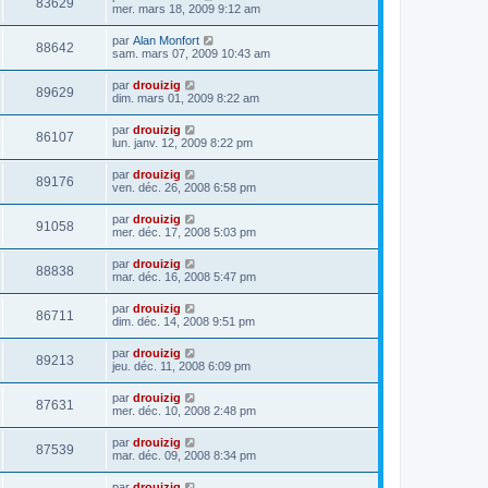
83629
mer. mars 18, 2009 9:12 am
par
Alan Monfort
88642
sam. mars 07, 2009 10:43 am
par
drouizig
89629
dim. mars 01, 2009 8:22 am
par
drouizig
86107
lun. janv. 12, 2009 8:22 pm
par
drouizig
89176
ven. déc. 26, 2008 6:58 pm
par
drouizig
91058
mer. déc. 17, 2008 5:03 pm
par
drouizig
88838
mar. déc. 16, 2008 5:47 pm
par
drouizig
86711
dim. déc. 14, 2008 9:51 pm
par
drouizig
89213
jeu. déc. 11, 2008 6:09 pm
par
drouizig
87631
mer. déc. 10, 2008 2:48 pm
par
drouizig
87539
mar. déc. 09, 2008 8:34 pm
par
drouizig