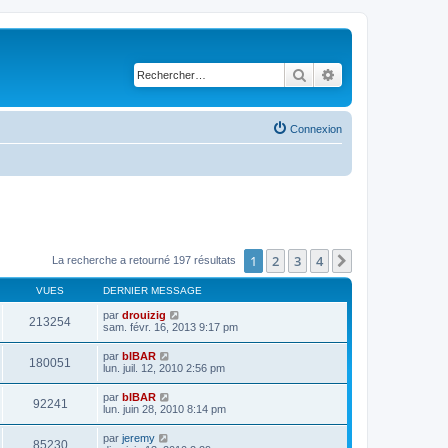
Rechercher
Recherche avancé
Connexion
1
2
3
4
Suivant
La recherche a retourné 197 résultats
VUES
DERNIER MESSAGE
par
drouizig
213254
sam. févr. 16, 2013 9:17 pm
par
bIBAR
180051
lun. juil. 12, 2010 2:56 pm
par
bIBAR
92241
lun. juin 28, 2010 8:14 pm
par
jeremy
85230