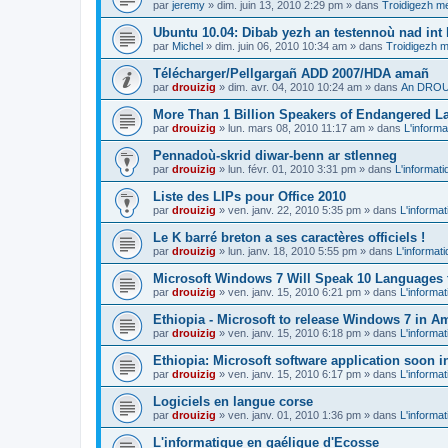
par
jeremy
»
dim. juin 13, 2010 2:29 pm
» dans
Troidigezh me
Ubuntu 10.04: Dibab yezh an testennoù nad int k
par
Michel
»
dim. juin 06, 2010 10:34 am
» dans
Troidigezh m
Télécharger/Pellgargañ ADD 2007/HDA amañ
par
drouizig
»
dim. avr. 04, 2010 10:24 am
» dans
An DROUI
More Than 1 Billion Speakers of Endangered L
par
drouizig
»
lun. mars 08, 2010 11:17 am
» dans
L'informa
Pennadoù-skrid diwar-benn ar stlenneg
par
drouizig
»
lun. févr. 01, 2010 3:31 pm
» dans
L'informati
Liste des LIPs pour Office 2010
par
drouizig
»
ven. janv. 22, 2010 5:35 pm
» dans
L'informat
Le K barré breton a ses caractères officiels !
par
drouizig
»
lun. janv. 18, 2010 5:55 pm
» dans
L'informat
Microsoft Windows 7 Will Speak 10 Languages 
par
drouizig
»
ven. janv. 15, 2010 6:21 pm
» dans
L'informat
Ethiopia - Microsoft to release Windows 7 in A
par
drouizig
»
ven. janv. 15, 2010 6:18 pm
» dans
L'informat
Ethiopia: Microsoft software application soon 
par
drouizig
»
ven. janv. 15, 2010 6:17 pm
» dans
L'informat
Logiciels en langue corse
par
drouizig
»
ven. janv. 01, 2010 1:36 pm
» dans
L'informat
L'informatique en gaélique d'Ecosse