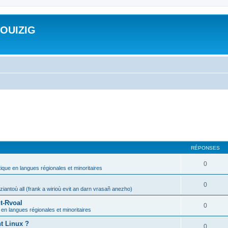
ROUIZIG
RÉPONSES
0
tique en langues régionales et minoritaires
0
iantoù all (frank a wirioù evit an darn vrasañ anezho)
t-Rvoal
0
 en langues régionales et minoritaires
nt Linux ?
0