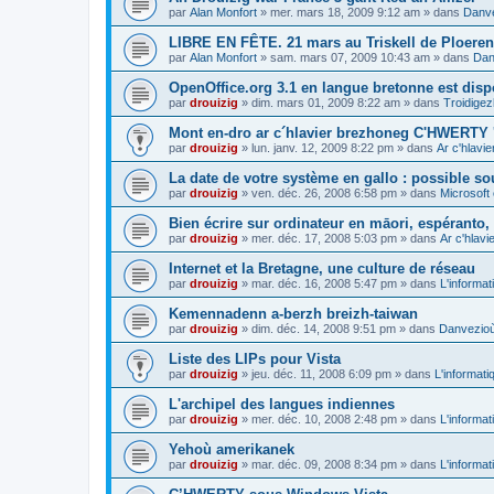
par
Alan Monfort
»
mer. mars 18, 2009 9:12 am
» dans
Danve
LIBRE EN FÊTE. 21 mars au Triskell de Ploeren
par
Alan Monfort
»
sam. mars 07, 2009 10:43 am
» dans
Dan
OpenOffice.org 3.1 en langue bretonne est disp
par
drouizig
»
dim. mars 01, 2009 8:22 am
» dans
Troidigez
Mont en-dro ar c´hlavier brezhoneg C'HWERTY 
par
drouizig
»
lun. janv. 12, 2009 8:22 pm
» dans
Ar c'hlav
La date de votre système en gallo : possible sou
par
drouizig
»
ven. déc. 26, 2008 6:58 pm
» dans
Microsoft 
Bien écrire sur ordinateur en māori, espéranto, g
par
drouizig
»
mer. déc. 17, 2008 5:03 pm
» dans
Ar c'hlav
Internet et la Bretagne, une culture de réseau
par
drouizig
»
mar. déc. 16, 2008 5:47 pm
» dans
L'informat
Kemennadenn a-berzh breizh-taiwan
par
drouizig
»
dim. déc. 14, 2008 9:51 pm
» dans
Danvezioù 
Liste des LIPs pour Vista
par
drouizig
»
jeu. déc. 11, 2008 6:09 pm
» dans
L'informati
L'archipel des langues indiennes
par
drouizig
»
mer. déc. 10, 2008 2:48 pm
» dans
L'informat
Yehoù amerikanek
par
drouizig
»
mar. déc. 09, 2008 8:34 pm
» dans
L'informat