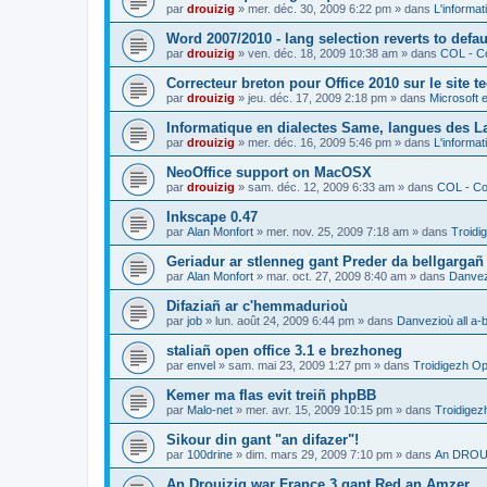
par
drouizig
»
mer. déc. 30, 2009 6:22 pm
» dans
L'informat
Word 2007/2010 - lang selection reverts to defa
par
drouizig
»
ven. déc. 18, 2009 10:38 am
» dans
COL - Co
Correcteur breton pour Office 2010 sur le site 
par
drouizig
»
jeu. déc. 17, 2009 2:18 pm
» dans
Microsoft e
Informatique en dialectes Same, langues des 
par
drouizig
»
mer. déc. 16, 2009 5:46 pm
» dans
L'informat
NeoOffice support on MacOSX
par
drouizig
»
sam. déc. 12, 2009 6:33 am
» dans
COL - Cor
Inkscape 0.47
par
Alan Monfort
»
mer. nov. 25, 2009 7:18 am
» dans
Troidi
Geriadur ar stlenneg gant Preder da bellgargañ
par
Alan Monfort
»
mar. oct. 27, 2009 8:40 am
» dans
Danvezi
Difaziañ ar c'hemmadurioù
par
job
»
lun. août 24, 2009 6:44 pm
» dans
Danvezioù all a-
staliañ open office 3.1 e brezhoneg
par
envel
»
sam. mai 23, 2009 1:27 pm
» dans
Troidigezh Op
Kemer ma flas evit treiñ phpBB
par
Malo-net
»
mer. avr. 15, 2009 10:15 pm
» dans
Troidigez
Sikour din gant "an difazer"!
par
100drine
»
dim. mars 29, 2009 7:10 pm
» dans
An DROUI
An Drouizig war France 3 gant Red an Amzer