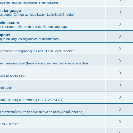
0
ique en langues régionales et minoritaires
ult language
0
rrecteur Orthographique Latin - Latin Spell Checker
technet.com
0
t le breton - Microsoft and the Breton language
Lapons
0
ique en langues régionales et minoritaires
0
recteur Orthographique Latin - Latin Spell Checker
0
gezh meziantoù all (frank a wirioù evit an darn vrasañ anezho)
0
où all a-bep seurt
0
bep seurt
0
enOffice.org e brezhoneg (1.1.x, 2.x ha 3.x)
0
h meziantoù all (frank a wirioù evit an darn vrasañ anezho)
0
ZIG Difazier