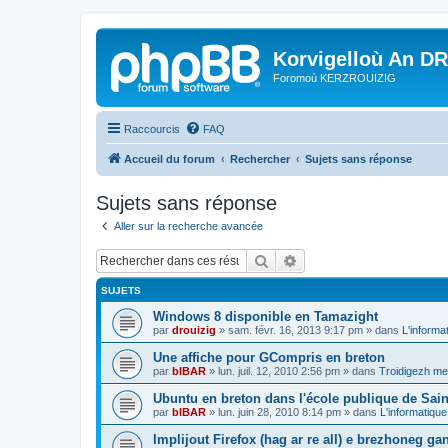
Korvigelloù An D
Foromoù KERZROUIZIG
Raccourcis
FAQ
Accueil du forum
Rechercher
Sujets sans réponse
Sujets sans réponse
Aller sur la recherche avancée
Rechercher
Recherche avancée
SUJETS
Windows 8 disponible en Tamazight
par
drouizig
»
sam. févr. 16, 2013 9:17 pm
» dans
L'informa
Une affiche pour GCompris en breton
par
bIBAR
»
lun. juil. 12, 2010 2:56 pm
» dans
Troidigezh mez
Ubuntu en breton dans l'école publique de Sain
par
bIBAR
»
lun. juin 28, 2010 8:14 pm
» dans
L'informatique
Implijout Firefox (hag ar re all) e brezhoneg ga