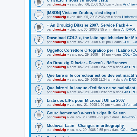
C’HWERTY sous Windows Vista
par
drouizig
»
sam. déc. 06, 2008 3:33 pm
» dans
Ar c'hla
[MSDN] Vista en Zoulou, c'est dispo !
par
drouizig
»
ven. déc. 05, 2008 2:36 pm
» dans
L'informat
« An Drouizig Difazier 2007, Service Pack 4 »
par
drouizig
»
dim. nov. 30, 2008 2:55 pm
» dans
An DROUIZ
Download COL2.x, the latin spellchecker for Mic
par
drouizig
»
sam. nov. 29, 2008 4:16 pm
» dans
COL - Cor
Oggetto: Correttore Ortografico per il Latino (C
par
drouizig
»
sam. nov. 29, 2008 4:14 pm
» dans
COL - Cor
An Drouizig Difazier - Daveoù - Références
par
drouizig
»
sam. nov. 29, 2008 11:47 am
» dans
An DROU
Que faire si le correcteur est ou devient inactif 
par
drouizig
»
sam. nov. 29, 2008 11:34 am
» dans
An DROU
Que faire si la langue d'édition ne se maintient
par
drouizig
»
sam. nov. 29, 2008 11:32 am
» dans
An DROU
Liste des LIPs pour Microsoft Office 2007
par
drouizig
»
ven. nov. 21, 2008 1:20 pm
» dans
L'informat
Gourc’hemennoù a-berzh skipailh Kelenn
par
drouizig
»
jeu. nov. 20, 2008 9:21 pm
» dans
Danvezioù 
Medieval Latin - Changes in orthography
par
drouizig
»
jeu. nov. 20, 2008 2:55 pm
» dans
COL - Corr