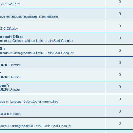
0
vier C'HWERTY
0
ique en langues régionales et minoritaires
0
IG Difazier
rosoft Office
0
recteur Orthographique Latin - Latin Spell Checker
OL)
0
recteur Orthographique Latin - Latin Spell Checker
0
IZIG Difazier
?
0
IZIG Difazier
 pas ?
0
IZIG Difazier
0
ique en langues régionales et minoritaires
0
all a-bep seurt
0
ecteur Orthographique Latin - Latin Spell Checker