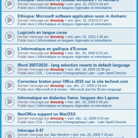
Dernier message par
drouizig
«
ven. janv. 15, 2010 6:18 pm
Publié dans
L'informatique en langues régionales et minoritaires
Ethiopia: Microsoft software application soon in Amharic
Dernier message par
drouizig
«
ven. janv. 15, 2010 6:17 pm
Publié dans
L'informatique en langues régionales et minoritaires
Logiciels en langue corse
Dernier message par
drouizig
«
ven. janv. 01, 2010 1:36 pm
Publié dans
L'informatique en langues régionales et minoritaires
L'informatique en gaélique d'Ecosse
Dernier message par
drouizig
«
mer. déc. 30, 2009 6:22 pm
Publié dans
L'informatique en langues régionales et minoritaires
Word 2007/2010 - lang selection reverts to default language
Dernier message par
drouizig
«
ven. déc. 18, 2009 10:38 am
Publié dans
COL - Correcteur Orthographique Latin - Latin Spell Checker
Correcteur breton pour Office 2010 sur le site technet.com
Dernier message par
drouizig
«
jeu. déc. 17, 2009 2:18 pm
Publié dans
Microsoft et le breton - Microsoft and the Breton language
Informatique en dialectes Same, langues des Lapons
Dernier message par
drouizig
«
mer. déc. 16, 2009 5:46 pm
Publié dans
L'informatique en langues régionales et minoritaires
NeoOffice support on MacOSX
Dernier message par
drouizig
«
sam. déc. 12, 2009 6:33 am
Publié dans
COL - Correcteur Orthographique Latin - Latin Spell Checker
Inkscape 0.47
Dernier message par
Alan Monfort
«
mer. nov. 25, 2009 7:18 am