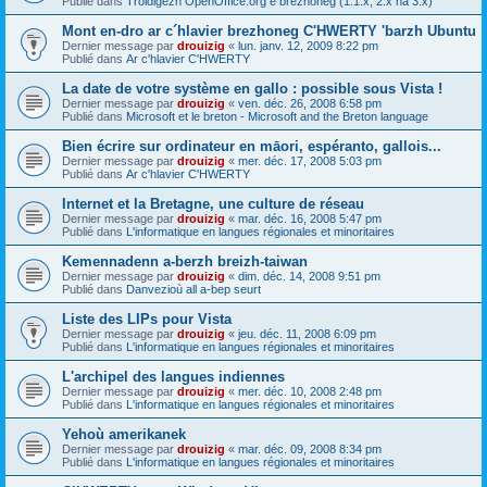
Publié dans
Troidigezh OpenOffice.org e brezhoneg (1.1.x, 2.x ha 3.x)
Mont en-dro ar c´hlavier brezhoneg C'HWERTY 'barzh Ubuntu
Dernier message par
drouizig
«
lun. janv. 12, 2009 8:22 pm
Publié dans
Ar c'hlavier C'HWERTY
La date de votre système en gallo : possible sous Vista !
Dernier message par
drouizig
«
ven. déc. 26, 2008 6:58 pm
Publié dans
Microsoft et le breton - Microsoft and the Breton language
Bien écrire sur ordinateur en māori, espéranto, gallois...
Dernier message par
drouizig
«
mer. déc. 17, 2008 5:03 pm
Publié dans
Ar c'hlavier C'HWERTY
Internet et la Bretagne, une culture de réseau
Dernier message par
drouizig
«
mar. déc. 16, 2008 5:47 pm
Publié dans
L'informatique en langues régionales et minoritaires
Kemennadenn a-berzh breizh-taiwan
Dernier message par
drouizig
«
dim. déc. 14, 2008 9:51 pm
Publié dans
Danvezioù all a-bep seurt
Liste des LIPs pour Vista
Dernier message par
drouizig
«
jeu. déc. 11, 2008 6:09 pm
Publié dans
L'informatique en langues régionales et minoritaires
L'archipel des langues indiennes
Dernier message par
drouizig
«
mer. déc. 10, 2008 2:48 pm
Publié dans
L'informatique en langues régionales et minoritaires
Yehoù amerikanek
Dernier message par
drouizig
«
mar. déc. 09, 2008 8:34 pm
Publié dans
L'informatique en langues régionales et minoritaires