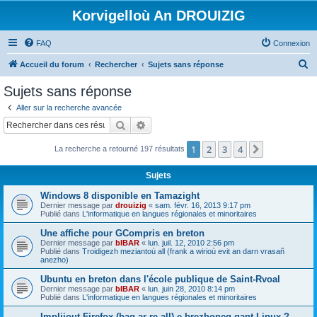
Korvigelloù An DROUIZIG
FAQ
Connexion
R
Accueil du forum
Rechercher
Sujets sans réponse
e
Sujets sans réponse
c
Aller sur la recherche avancée
h
Rechercher
Recherche avancée
e
1
2
3
4
Suivant
La recherche a retourné 197 résultats
r
c
Sujets
h
Windows 8 disponible en Tamazight
e
Dernier message par
drouizig
«
sam. févr. 16, 2013 9:17 pm
Publié dans
L'informatique en langues régionales et minoritaires
r
Une affiche pour GCompris en breton
Dernier message par
bIBAR
«
lun. juil. 12, 2010 2:56 pm
Publié dans
Troidigezh meziantoù all (frank a wirioù evit an darn vrasañ
anezho)
Ubuntu en breton dans l'école publique de Saint-Rvoal
Dernier message par
bIBAR
«
lun. juin 28, 2010 8:14 pm
Publié dans
L'informatique en langues régionales et minoritaires
Implijout Firefox (hag ar re all) e brezhoneg gant Linux ?