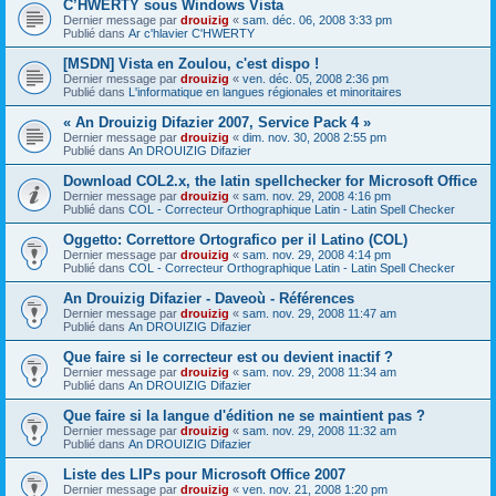
C’HWERTY sous Windows Vista
Dernier message par
drouizig
«
sam. déc. 06, 2008 3:33 pm
Publié dans
Ar c'hlavier C'HWERTY
[MSDN] Vista en Zoulou, c'est dispo !
Dernier message par
drouizig
«
ven. déc. 05, 2008 2:36 pm
Publié dans
L'informatique en langues régionales et minoritaires
« An Drouizig Difazier 2007, Service Pack 4 »
Dernier message par
drouizig
«
dim. nov. 30, 2008 2:55 pm
Publié dans
An DROUIZIG Difazier
Download COL2.x, the latin spellchecker for Microsoft Office
Dernier message par
drouizig
«
sam. nov. 29, 2008 4:16 pm
Publié dans
COL - Correcteur Orthographique Latin - Latin Spell Checker
Oggetto: Correttore Ortografico per il Latino (COL)
Dernier message par
drouizig
«
sam. nov. 29, 2008 4:14 pm
Publié dans
COL - Correcteur Orthographique Latin - Latin Spell Checker
An Drouizig Difazier - Daveoù - Références
Dernier message par
drouizig
«
sam. nov. 29, 2008 11:47 am
Publié dans
An DROUIZIG Difazier
Que faire si le correcteur est ou devient inactif ?
Dernier message par
drouizig
«
sam. nov. 29, 2008 11:34 am
Publié dans
An DROUIZIG Difazier
Que faire si la langue d'édition ne se maintient pas ?
Dernier message par
drouizig
«
sam. nov. 29, 2008 11:32 am
Publié dans
An DROUIZIG Difazier
Liste des LIPs pour Microsoft Office 2007
Dernier message par
drouizig
«
ven. nov. 21, 2008 1:20 pm