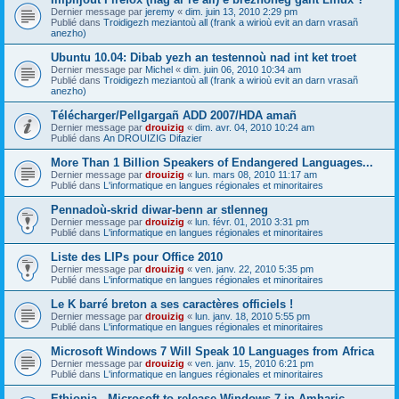
Dernier message par
jeremy
«
dim. juin 13, 2010 2:29 pm
Publié dans
Troidigezh meziantoù all (frank a wirioù evit an darn vrasañ
anezho)
Ubuntu 10.04: Dibab yezh an testennoù nad int ket troet
Dernier message par
Michel
«
dim. juin 06, 2010 10:34 am
Publié dans
Troidigezh meziantoù all (frank a wirioù evit an darn vrasañ
anezho)
Télécharger/Pellgargañ ADD 2007/HDA amañ
Dernier message par
drouizig
«
dim. avr. 04, 2010 10:24 am
Publié dans
An DROUIZIG Difazier
More Than 1 Billion Speakers of Endangered Languages...
Dernier message par
drouizig
«
lun. mars 08, 2010 11:17 am
Publié dans
L'informatique en langues régionales et minoritaires
Pennadoù-skrid diwar-benn ar stlenneg
Dernier message par
drouizig
«
lun. févr. 01, 2010 3:31 pm
Publié dans
L'informatique en langues régionales et minoritaires
Liste des LIPs pour Office 2010
Dernier message par
drouizig
«
ven. janv. 22, 2010 5:35 pm
Publié dans
L'informatique en langues régionales et minoritaires
Le K barré breton a ses caractères officiels !
Dernier message par
drouizig
«
lun. janv. 18, 2010 5:55 pm
Publié dans
L'informatique en langues régionales et minoritaires
Microsoft Windows 7 Will Speak 10 Languages from Africa
Dernier message par
drouizig
«
ven. janv. 15, 2010 6:21 pm
Publié dans
L'informatique en langues régionales et minoritaires
Ethiopia - Microsoft to release Windows 7 in Amharic