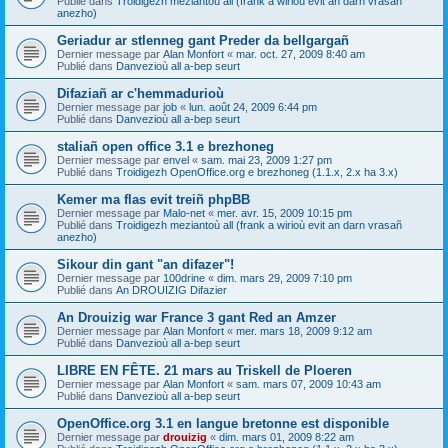
Publié dans
Troidigezh meziantoù all (frank a wirioù evit an darn vrasañ
anezho)
Geriadur ar stlenneg gant Preder da bellgargañ
Dernier message par
Alan Monfort
«
mar. oct. 27, 2009 8:40 am
Publié dans
Danvezioù all a-bep seurt
Difaziañ ar c'hemmadurioù
Dernier message par
job
«
lun. août 24, 2009 6:44 pm
Publié dans
Danvezioù all a-bep seurt
staliañ open office 3.1 e brezhoneg
Dernier message par
envel
«
sam. mai 23, 2009 1:27 pm
Publié dans
Troidigezh OpenOffice.org e brezhoneg (1.1.x, 2.x ha 3.x)
Kemer ma flas evit treiñ phpBB
Dernier message par
Malo-net
«
mer. avr. 15, 2009 10:15 pm
Publié dans
Troidigezh meziantoù all (frank a wirioù evit an darn vrasañ
anezho)
Sikour din gant "an difazer"!
Dernier message par
100drine
«
dim. mars 29, 2009 7:10 pm
Publié dans
An DROUIZIG Difazier
An Drouizig war France 3 gant Red an Amzer
Dernier message par
Alan Monfort
«
mer. mars 18, 2009 9:12 am
Publié dans
Danvezioù all a-bep seurt
LIBRE EN FÊTE. 21 mars au Triskell de Ploeren
Dernier message par
Alan Monfort
«
sam. mars 07, 2009 10:43 am
Publié dans
Danvezioù all a-bep seurt
OpenOffice.org 3.1 en langue bretonne est disponible
Dernier message par
drouizig
«
dim. mars 01, 2009 8:22 am