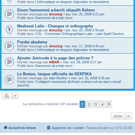
Publié dans
L'informatique en langues régionales et minoritaires
Gourc’hemennoù a-berzh skipailh Kelenn
Dernier message par
drouizig
«
jeu. nov. 20, 2008 9:21 pm
Publié dans
Danvezioù all a-bep seurt
Medieval Latin - Changes in orthography
Dernier message par
drouizig
«
jeu. nov. 20, 2008 2:55 pm
Publié dans
COL - Correcteur Orthographique Latin - Latin Spell Checker
Fryske akademy
Dernier message par
drouizig
«
lun. nov. 17, 2008 9:45 am
Publié dans
L'informatique en langues régionales et minoritaires
Ajouter Junicode à la page des polices ?
Dernier message par
bIBAR
«
mar. oct. 28, 2008 9:17 am
Publié dans
Danvezioù all a-bep seurt
Le Breton, langue officielle de KENTIKA
Dernier message par
Alan Monfort
«
mer. oct. 22, 2008 9:35 am
Publié dans
Troidigezh meziantoù all (frank a wirioù evit an darn vrasañ
anezho)
1
2
3
4
Suivant
La recherche a retourné 197 résultats
Aller
Accueil du forum
Supprimer les cookies
Fuseau horaire sur
UTC+01:00